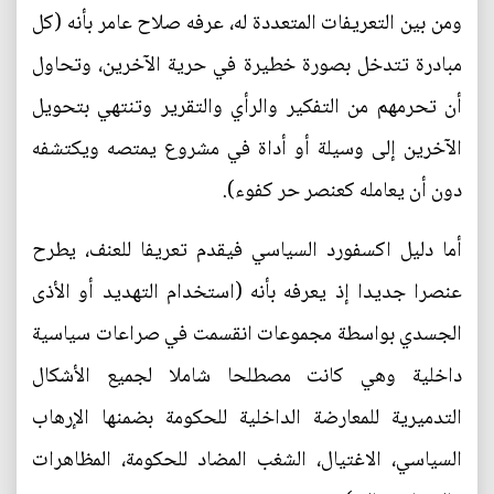
ومن بين التعريفات المتعددة له، عرفه صلاح عامر بأنه (كل
مبادرة تتدخل بصورة خطيرة في حرية الآخرين، وتحاول
أن تحرمهم من التفكير والرأي والتقرير وتنتهي بتحويل
الآخرين إلى وسيلة أو أداة في مشروع يمتصه ويكتشفه
دون أن يعامله كعنصر حر كفوء).
أما دليل اكسفورد السياسي فيقدم تعريفا للعنف، يطرح
عنصرا جديدا إذ يعرفه بأنه (استخدام التهديد أو الأذى
الجسدي بواسطة مجموعات انقسمت في صراعات سياسية
داخلية وهي كانت مصطلحا شاملا لجميع الأشكال
التدميرية للمعارضة الداخلية للحكومة بضمنها الإرهاب
السياسي، الاغتيال، الشغب المضاد للحكومة، المظاهرات