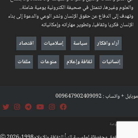
والعلوم وغيرها، تتمثل في صحيفة الكترونية يومية شاملة..
وتهدف إلى الدفاع عن حقوق الإنسان ونشر الوعي والدعوة إلى بناء
الإنسان فكريا وثقافيا، وتطوير مهاراته وإمكانياته
آراء وافكار
سياسة
إسلاميات
اقتصاد
إنسانيات
ثقافة وإعلام
منوعات
ملفات
موبايل + واتساب : 009647902409092
السياسة والخصوصة
جميع الحقوق محفوظة لمؤسسة النبأ للثقافة والإعلامⒸ 2026-1998