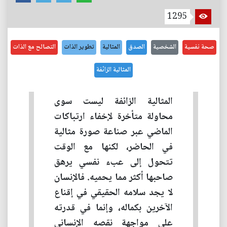
1295
صحة نفسية
الشخصية
الصدق
المثالية
تطوير الذات
التصالح مع الذات
المثالية الزائفة
المثالية الزائفة ليست سوى
محاولة متأخرة لإخفاء ارتباكات
الماضي عبر صناعة صورة مثالية
في الحاضر، لكنها مع الوقت
تتحول إلى عبء نفسي يرهق
صاحبها أكثر مما يحميه. فالإنسان
لا يجد سلامه الحقيقي في إقناع
الآخرين بكماله، وإنما في قدرته
على مواجهة نقصه الإنساني