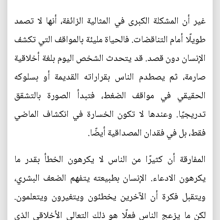
غير أن المشكلة الكبرى في المثالية الزائفة، أنها لا تصمد
طويلًا أمام التناقضات. فالحياة مليئة بالمواقف التي تكشف
الإنسان دون قصد. قد يتحدث الشخص اليوم بلغة أخلاقية
صارمة، ثم يصطدم الناس بقراراته القديمة أو بسلوكه
الحقيقي في مواقف الضغط، فتبدأ الصورة بالتشقق
تدريجيًا. وعندها لا تكون الخسارة في انكشاف الماضي
فقط، بل في فقدان المصداقية أيضًا.
المفارقة أن كثيرًا من الناس لا يكرهون الخطأ بقدر ما
يكرهون الادعاء. الإنسان بطبيعته يتفهم الضعف البشري،
ويتقبل فكرة أن الآخرين يخطئون ويتغيرون ويتعلمون.
لكن ما يزعج الناس فعلًا هو ذلك التعالي الأخلاقي الذي