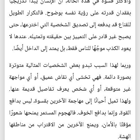
والأكثر قسوة في هذه الحالة، أن الإنسان يبدأ تدريجيًا
بفقدان قدرته على رؤية نفسه بوضوح. فالتكرار الطويل
للقناع قد يدفعه إلى تصديق الشخصية التي اخترعها، حتى
يصبح غير قادر على التمييز بين حقيقته وتمثيله. عندها لا
يعود الكذب موجّهًا للناس فقط، بل يمتد إلى الداخل أيضًا.
وربما لهذا السبب تبدو بعض الشخصيات المثالية متوترة
بصورة دائمة. فهي تخشى أي نقاش عميق، أو أي مواجهة
غير متوقعة، أو أي شخص يعرف تفاصيل قديمة عنها.
ولهذا تميل أحيانًا إلى مهاجمة الآخرين بقسوة، ليس بدافع
القوة، وإنما بدافع الخوف. فالهجوم المستمر يمنحها شعورًا
مؤقتًا بالأمان، ويمنع الآخرين من الاقتراب من مناطقها
الهشة.