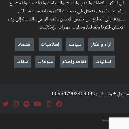
في الفكر والثقافة والدين والتراث والسياسة والاقتصاد والاجتماع
والعلوم وغيرها، تتمثل في صحيفة الكترونية يومية شاملة..
وتهدف إلى الدفاع عن حقوق الإنسان ونشر الوعي والدعوة إلى بناء
الإنسان فكريا وثقافيا، وتطوير مهاراته وإمكانياته
آراء وافكار
سياسة
إسلاميات
اقتصاد
إنسانيات
ثقافة وإعلام
منوعات
ملفات
موبايل + واتساب : 009647902409092
السياسة والخصوصة