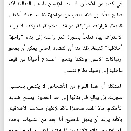
في كثير من الأحيان، لا يبدأ الإنسان بادعاء المثالية لأنه
صالح فعلًا، بل لأنه متعب من مواجهة نفسه. هناك أخطاء
قديمة، قرارات مرتبكة، مواقف مخجلة، تنازلات لا يريد
الاعتراف بها، فيلجأ بصورة غير واعية إلى بناء “واجهة
أخلاقية” كثيفة، ظنًا منه أن التشدد الحالي يمكن أن يمحو
ارتباكات الأمس. وهكذا يتحول الصلاح أحيانًا من قيمة
داخلية إلى وسيلة دفاع نفسي.
المشكلة أن هذا النوع من الأشخاص لا يكتفي بتحسين
صورته، بل يبالغ في بنائها إلى حد القسوة. يصبح شديد
الأحكام، حادّ اللغة، متحفزًا دائمًا لإظهار صلابته الأخلاقية،
وكأنه يريد أن يقول للجميع: أنا أبعد من الشبهات. وهذه
المبالغة بحد ذاتها تكشف شيئًا خفيًا؛ فالإنسان المتصالح مع