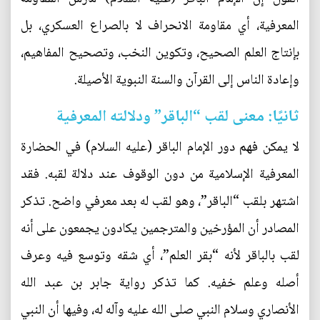
المعرفية، أي مقاومة الانحراف لا بالصراع العسكري، بل
بإنتاج العلم الصحيح، وتكوين النخب، وتصحيح المفاهيم،
وإعادة الناس إلى القرآن والسنة النبوية الأصيلة.
ثانيًا: معنى لقب “الباقر” ودلالته المعرفية
لا يمكن فهم دور الإمام الباقر (عليه السلام) في الحضارة
المعرفية الإسلامية من دون الوقوف عند دلالة لقبه. فقد
اشتهر بلقب “الباقر”، وهو لقب له بعد معرفي واضح. تذكر
المصادر أن المؤرخين والمترجمين يكادون يجمعون على أنه
لقب بالباقر لأنه “بقر العلم”، أي شقه وتوسع فيه وعرف
أصله وعلم خفيه. كما تذكر رواية جابر بن عبد الله
الأنصاري وسلام النبي صلى الله عليه وآله له، وفيها أن النبي