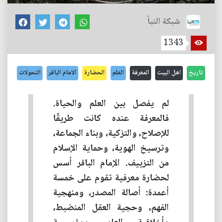
شبكة النبأ
1343
تاريخ
اهل البيت
المعرفة
العلم
الحضارة
الامام الباقر
التحولات
لم يفصل بين العلم والحياة.
فالمعرفة عنده كانت طريقًا
للإصلاح، والتزكية، وبناء الجماعة،
وترسيخ الهوية، وحماية الإسلام
من التزييف. الإمام الباقر أسس
لحضارة معرفية تقوم على خمسة
أعمدة: أصالة المصدر، ومنهجية
الفهم، وحجية العقل المنضبط،