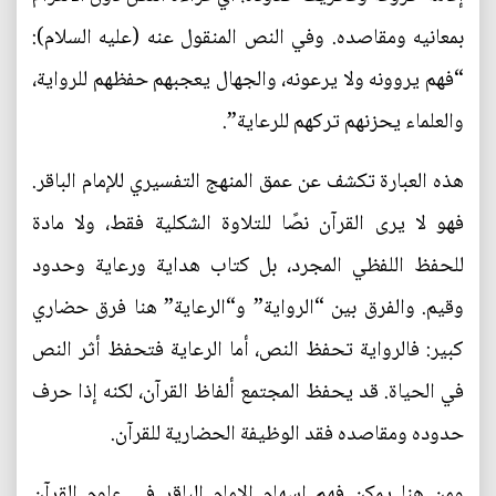
بمعانيه ومقاصده. وفي النص المنقول عنه (عليه السلام):
“فهم يروونه ولا يرعونه، والجهال يعجبهم حفظهم للرواية،
والعلماء يحزنهم تركهم للرعاية”.
هذه العبارة تكشف عن عمق المنهج التفسيري للإمام الباقر.
فهو لا يرى القرآن نصًا للتلاوة الشكلية فقط، ولا مادة
للحفظ اللفظي المجرد، بل كتاب هداية ورعاية وحدود
وقيم. والفرق بين “الرواية” و“الرعاية” هنا فرق حضاري
كبير: فالرواية تحفظ النص، أما الرعاية فتحفظ أثر النص
في الحياة. قد يحفظ المجتمع ألفاظ القرآن، لكنه إذا حرف
حدوده ومقاصده فقد الوظيفة الحضارية للقرآن.
ومن هنا يمكن فهم إسهام الإمام الباقر في علوم القرآن