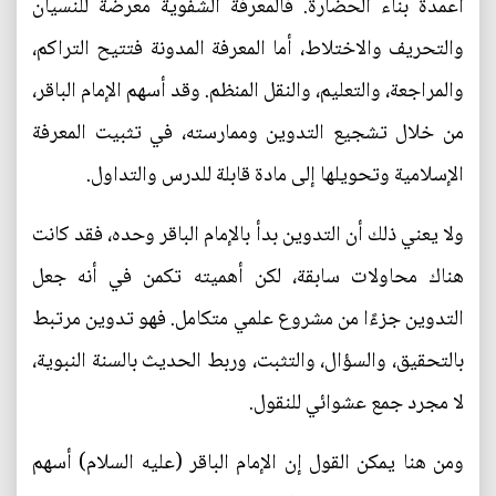
أعمدة بناء الحضارة. فالمعرفة الشفوية معرضة للنسيان
والتحريف والاختلاط، أما المعرفة المدونة فتتيح التراكم،
والمراجعة، والتعليم، والنقل المنظم. وقد أسهم الإمام الباقر،
من خلال تشجيع التدوين وممارسته، في تثبيت المعرفة
الإسلامية وتحويلها إلى مادة قابلة للدرس والتداول.
ولا يعني ذلك أن التدوين بدأ بالإمام الباقر وحده، فقد كانت
هناك محاولات سابقة، لكن أهميته تكمن في أنه جعل
التدوين جزءًا من مشروع علمي متكامل. فهو تدوين مرتبط
بالتحقيق، والسؤال، والتثبت، وربط الحديث بالسنة النبوية،
لا مجرد جمع عشوائي للنقول.
ومن هنا يمكن القول إن الإمام الباقر (عليه السلام) أسهم