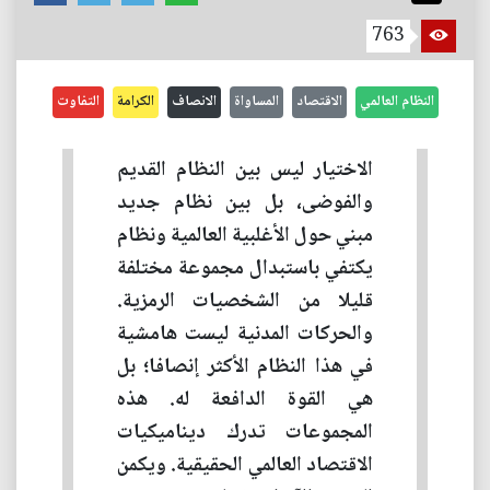
763
النظام العالمي
الاقتصاد
المساواة
الانصاف
الكرامة
التفاوت
الاختيار ليس بين النظام القديم
والفوضى، بل بين نظام جديد
مبني حول الأغلبية العالمية ونظام
يكتفي باستبدال مجموعة مختلفة
قليلا من الشخصيات الرمزية.
والحركات المدنية ليست هامشية
في هذا النظام الأكثر إنصافا؛ بل
هي القوة الدافعة له. هذه
المجموعات تدرك ديناميكيات
الاقتصاد العالمي الحقيقية. ويكمن