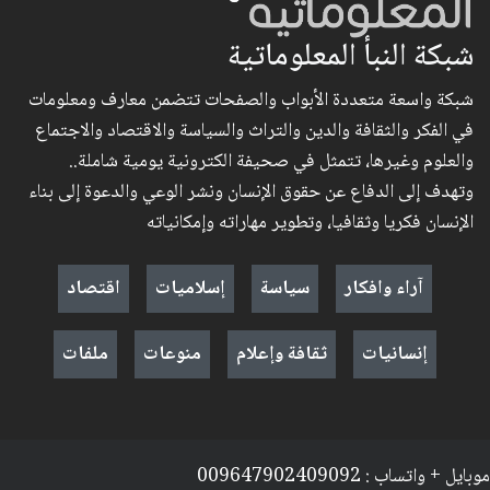
شبكة النبأ المعلوماتية
شبكة واسعة متعددة الأبواب والصفحات تتضمن معارف ومعلومات
في الفكر والثقافة والدين والتراث والسياسة والاقتصاد والاجتماع
والعلوم وغيرها، تتمثل في صحيفة الكترونية يومية شاملة..
وتهدف إلى الدفاع عن حقوق الإنسان ونشر الوعي والدعوة إلى بناء
الإنسان فكريا وثقافيا، وتطوير مهاراته وإمكانياته
آراء وافكار
سياسة
إسلاميات
اقتصاد
إنسانيات
ثقافة وإعلام
منوعات
ملفات
موبايل + واتساب : 009647902409092