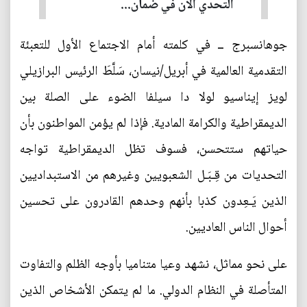
التحدي الآن في ضمان...
جوهانسبرج ــ في كلمته أمام الاجتماع الأول للتعبئة
التقدمية العالمية في أبريل/نيسان، سَلَّطَ الرئيس البرازيلي
لويز إيناسيو لولا دا سيلفا الضوء على الصلة بين
الديمقراطية والكرامة المادية. فإذا لم يؤمن المواطنون بأن
حياتهم ستتحسن، فسوف تظل الديمقراطية تواجه
التحديات من قِـبَـل الشعبويين وغيرهم من الاستبداديين
الذين يَـعِدون كذبا بأنهم وحدهم القادرون على تحسين
أحوال الناس العاديين.
على نحو مماثل، نشهد وعيا متناميا بأوجه الظلم والتفاوت
المتأصلة في النظام الدولي. ما لم يتمكن الأشخاص الذين