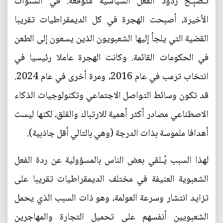
تُـصبِـح ردود الفعل السياسية متوقعة. في السنوات
الأخيرة، أصبحت الهجرة في كل الديمقراطيات تقريبا
القضية التي يلجأ إليها الشعبويون الذين يسعون إلى الطعن
في الحكومات القائمة. وكانت الهجرة عاملا رئيسيا في
انتخاب ترمب في عام 2016، ومرة أخرى في عام 2024.
قد تكون وسائط التواصل الاجتماعي وتكنولوجيات الذكاء
الاصطناعي مصادر أكثر أهمية للارتباك والقلق، لكنها ليست
أهدافا ملموسة بذات الدرجة (وهي بالتالي أقل جاذبية).
لهذا السبب يُـلقي بعض الناس بالمسؤولية عن ردة الفعل
الشعبوية العنيفة في مختلف الديمقراطيات تقريبا على
تزايد انتشار وسرعة العولمة، وهو ذات السبب الذي يحمل
الشعبويين أنفسهم على تحميل التجارة والمهاجرين