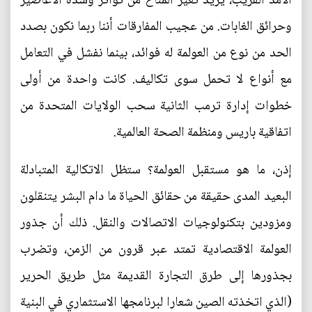
الأمد القريب، يزيد تغير المناخ من تواتر وشدة الأعاصير
وحرائق الغابات. من عجيب المفارقات أننا ربما نكون بصدد
الحد من نوع من العولمة له فوائد، بينما نفشل في التعامل
مع أنواع لا تحمل سوى تكاليف. كانت واحدة من أولى
خطوات إدارة ترمب الثانية سحب الولايات المتحدة من
اتفاقية باريس ومنظمة الصحة العالمية.
إذن، ما هو مستقبل العولمة؟ ستظل الاتكالية المتبادلة
البعيد المدى حقيقة من حقائق الحياة ما دام البشر يتنقلون
ومزودين بتكنولوجيات الاتصالات والنقل. ذلك أن جذور
العولمة الاقتصادية تمتد عبر قرون من الزمن، وتضرب
بجذورها إلى طرق التجارة القديمة مثل طريق الحرير
(الذي اتخذته الصين شعارا لبرنامجها الاستثماري في البنية