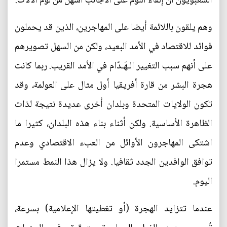
الشعبويون أن إلقاء اللوم على الأجانب أسهل من لوم الآلات.
وهم يلقون باللائمة أيضا على المهاجرين، الذين قد يحملون
فوائد للاقتصاد في الأمد البعيد، ولكن من السهل تصويرهم
على أنهم سبب التغيير الـهَـدّام في الأمد القريب. ربما كانت
هجرة البشر من قارة أفريقيا أول مثال على العولمة، وقد
تكون الولايات المتحدة وبلدان أخرى عديدة نتيجة لذات
الظاهرة الأساسية. ولكن أثناء بناء هذه البلدان، كثيرا ما
اشتكى المهاجرون الأوائل من العبء الاقتصادي وعدم
توافق الوافدين الجدد ثقافيا. ولا يزال هذا النمط مستمرا
اليوم.
عندما تتزايد الهجرة (أو تغطيتها الإعلامية) بسرعة،