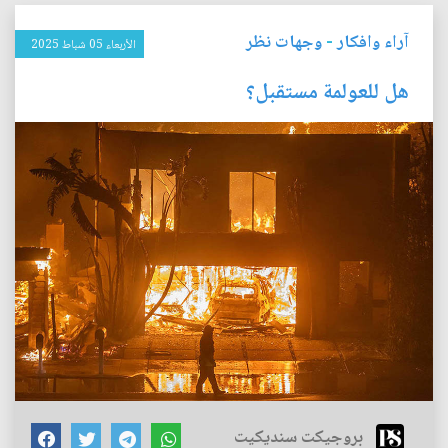
آراء وافكار
-
وجهات نظر
الأربعاء 05 شباط 2025
هل للعولمة مستقبل؟
بروجيكت سنديكيت