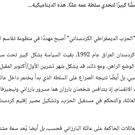
ًا كبيرًا لتحدي سلطة عمه علنًا. هذه الديناميكية...
"الحزب الديمقراطي الكردستاني" أصبح مهددًا في منظومة تقاسم ا
منذ أول انتخابات أجريت في إقليم كردستان العراق عام 1992، بقي
الوضع الراهن. ومع ذلك، قد يشكل شهر تشرين الأول/أكتوبر المق
 بل أيضًا نتيجة الصراع على السلطة الذي بدأ يختمر داخل عائلة ا
 الانقسام، إذ يتنافس شخصان بارزان هما مسرور بارزاني ونيجيرفان
عائلة، والتحكم في مستقبل الحزب، وتشكيل مصير إقليم كردس
ائلات الحاكمة على عائلة البارزاني فحسب، بل أيضا يُعد سمة مش