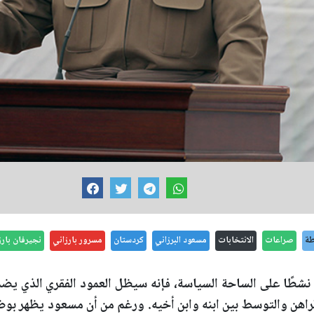
طة
صراعات
الانتخابات
مسعود البرزاني
كردستان
مسرور بارزاني
نجيرفان بارز
نشطًا على الساحة السياسة، فإنه سيظل العمود الفقري الذي يضمن
راهن والتوسط بين ابنه وابن أخيه. ورغم من أن مسعود يظهر بوض