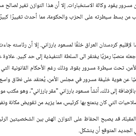
ن مسرور يقود وكالة الاستخبارات. إلا أن هذا التوازن تغير لصالح 
ذا المنصب من بسط سيطرته على الحزب والحكومة، مما أحدث تغييرًا كبي
ًا لإقليم كردستان العراق خلفًا لمسعود بارزاني. إلا أن رئاسته ج
ه منصبًا رمزيًا يفتقر الى السلطة التنفيذية إلى حد كبير. علاوة
الأمن، تحت سيطرة مسرور بقوة، وذلك رغم الأحكام القانونية ال
ًا عن هوية خليفة مسرور في مجلس الأمن، يُعتقد على نطاق واسع 
الإضافة إلى ذلك، أنشأ مسعود بارزاني "مقر بارزاني"، وهو مكتب مو
لاحيات التي كان يتمتع بها كرئيس، مما يزيد من تقويض مكانة ونفوذ
ة المقبلة، قد يصبح الحفاظ على التوازن الهش بين الشخصيتين الرئيسي
الجديد المتوقع أن يتشكل.