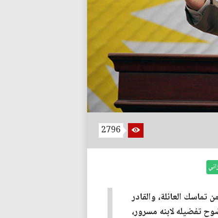
2796
اني
 تماسك العائلة، والقادر
وح تفضيله لابنه مسرور،