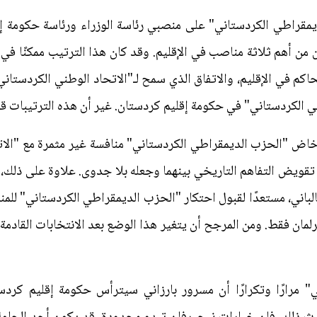
مقراطي الكردستاني" على منصبي رئاسة الوزراء ورئاسة حكومة إق
اثنين من أهم ثلاثة مناصب في الإقليم. وقد كان هذا الترتيب ممكنًا
اكم في الإقليم، والاتفاق الذي سمح لـ"الاتحاد الوطني الكردستاني"
ي الكردستاني" في حكومة إقليم كردستان. غير أن هذه الترتيبات ق
، خاض "الحزب الديمقراطي الكردستاني" منافسة غير مثمرة مع "ال
ى تقويض التفاهم التاريخي بينهما وجعله بلا جدوى. علاوة على ذلك، 
لباني، مستعدًا لقبول احتكار "الحزب الديمقراطي الكردستاني" لل
رلمان فقط. ومن المرجح أن يتغير هذا الوضع بعد الانتخابات القادمة
" مرارًا وتكرارًا أن مسرور بارزاني سيترأس حكومة إقليم كردس