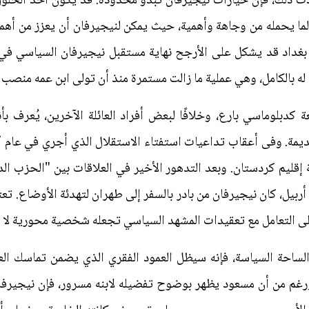
دث ذلك، فإن خيارات نيجيرفان تبدو محدودة. قد يكون أحد الحلو
 لما يحمله من وجاهة وأهمية، حيث يمكن لنيجيرفان أن يعزز من أهم
لى بغداد قد يشكل على الأرجح نهاية مستقبل نيجيرفان السياسي في
ن له بالكامل، وهي عملية ما زالت مستمرة منذ أن تولى ابن عمه منص
كدبلوماسي بارع، وخلافًا لبعض أفراد العائلة الآخرين، يُعرف بأ
ليم كردستان. وبعد التدهور الأخير في العلاقات بين "الحزب الد
يل، كان نيجيرفان من بادر بالسفر إلى طهران لتهدئة الأوضاع. تعتم
على التعامل مع تعقيدات المشهد السياسي تجعله شخصية محورية لا غ
الساحة السياسة، فإنه سيظل العمود الفقري الذي يضمن تماسك العا
ورغم من أن مسعود يظهر بوضوح تفضيله لابنه مسرور، فإن نيجيرفان