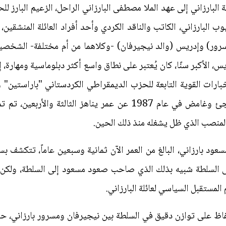
ة البارزاني إلى عهد الملا مصطفى البارزاني الراحل، الزعيم البارز
أيوب البارزاني، الكاتب والناقد الكردي وأحد أفراد العائلة المنشقين
مسرور) وإدريس (والد نيجيرفان) -وكلاهما من أم مختلفة- الشخص
س، الأكبر سنًا، كان يُعتبر على نطاق واسع أكثر دبلوماسية ومهارة،
ارات القوية التابعة للحزب الديمقراطي الكردستاني "باراستين" و
كبيرًا. عندما توفي إدريس بشكل مفاجئ وغامض في عام 1987 عن عمر ين
لمنصب الذي ظل يشغله منذ ذلك الحين.
د بارزاني، البالغ من العمر الآن ثمانية وسبعين عاماً، تتكشف بس
 السلطة شبيه بذلك الذي صاحب صعود مسعود إلى السلطة، ولكن هذ
مستقبل السياسي لعائلة البارزاني.
اظ على توازن دقيق في السلطة بين نيجيرفان ومسرور بارزاني،