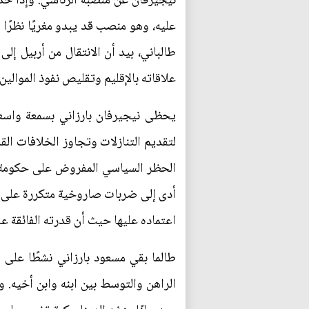
نيجيرفان عن منصبه الرئاسي. وإذا ح
عليه، وهو منصب قد يبدو مغريًا نظرًا
طالباني، بيد أن الانتقال من أربيل إ
علاقاته بالإقليم وتقليص نفوذ الموالي
يحظى نيجيرفان بارزاني بسمعة واسعة 
الحظر السياسي المفروض على حكومة إق
أدى إلى ضربات صاروخية متكررة على أرب
اعتماده عليها حيث أن قدرته الفائقة 
طالما بقي مسعود بارزاني نشطًا على 
الراهن والتوسط بين ابنه وابن أخيه. 