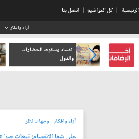
الرئيسية
|
كل المواضيع
|
اتصل بنا
آراء وافكار
س
بعين كتب لنفسه
الفساد وسقوط الحضارات
والدول
آراء وافكار
-
وجهات نظر
على شفا الانقسام: تبعات صراع 