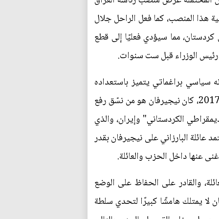
ل المحتملة عرض منصب رئاسة العراق
ية هذا المنصب، كما فعل الراحل جلال
 كردستان، مما سيؤدي فعليًا إلى قطع
ب رئيس الوزراء قبل ست سنوات.
نه سياسي براغماتي يتميز باستعداده
لتقديم التنازلات وتجاوز الخلافات القديمة. وفى أعقاب تداعيات استفتاء الاستقلال الذي أجري في عام 2017، كان نيجيرفان هو من نسّق رفع
يمقراطي الكردستاني" وإيران، والذي
د عائلة البارزاني على نيجيرفان بقدر
نى عنها داخل الحزب والعائلة.
ئلة، والقادر على الحفاظ على الوضع
 لا يمتلك هامشًا كبيرًا لتحدي سلطة