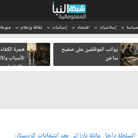
ياسة
إسلاميات
اقتصاد
إنسانيات
ثقافة وإعلام
منوعا
رواتب الموظفين على صفيح
هجرة الكفاءا
ساخن
الأسباب والآث
والإدارية
السلطة داخل عائلة بارزاني بعد انتخابات كردستان