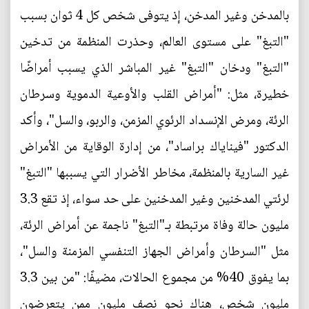
بالمدخن وغير المدخن، إذ يتوفى شخص كل 4 ثوان بسبب
"التبغ" على مستوى العالم، وحذرت المنظمة من تدخين
"التبغ" ودخان "التبغ" غير المباشر الذي يسبب أمراضًا
خطيرة، مثل: "أمراض القلب والأوعية الدموية وسرطان
الرئة، ومرض الإنسداد الرئوي المزمن، والربو، والسل"، وأكد
الدكتور "فيناياك براساد"، من إدارة الوقاية من الأمراض
غير السارية بالمنظمة، مخاطر الأضرار التي يسببها "التبغ"
لرئتي المدخنين وغير المدخنين على حد سواء، إذ تقع 3.3
مليون حالة وفاة مرتبطة بـ"التبغ" ناجمة عن أمراض الرئة،
مثل "السرطان وأمراض الجهاز التنفسي المزمنة والسل"،
بما يفوق 40% من مجموع الحالات، مضيفًا: "من بين 3.3
مليون شخص، هناك نحو نصف مليون ممن يتعرضون