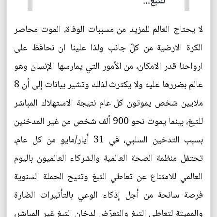
للتبغ...
لا يحتاج العالم للمزيد من مسببات الوفاة، الموت محاصر
الكرة الارضية من كلّ جانب ولذا علينا ان نحافظ على
ارواحنا قدر الامكان، من الأمور التي يمارسها الإنسان وهو
عالم بضررها عليه ولا يكترث لذلك وتشير بيانات إلى أن 8
ملايين شخص يموتون كل عام نتيجة الاستهلاك المباشر
للتبغ، بينما يموت نحو 900 ألف شخص من غير المدخنين
بسبب التدخين السلبي، في 31 أيار/مايو من كل عام،
تحتفل منظمة الصحة العالمية والشركاء العالميون باليوم
العالمي للامتناع عن تعاطي التبغ وتتيح الحملة السنوية
فرصة سانحة من أجل إذكاء الوعي بالتأثيرات الضارة
والمميتة لتعاطي التبغ والتعرّض لدخان التبغ غير المباشر،