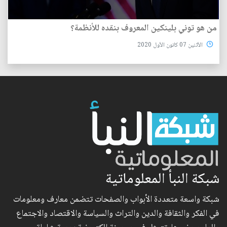
من هو توني بلينكين المعروف بنقده للأنظمة؟
الأثنين 07 كانون الأول 2020
شبكة النبأ المعلوماتية
شبكة واسعة متعددة الأبواب والصفحات تتضمن معارف ومعلومات
في الفكر والثقافة والدين والتراث والسياسة والاقتصاد والاجتماع