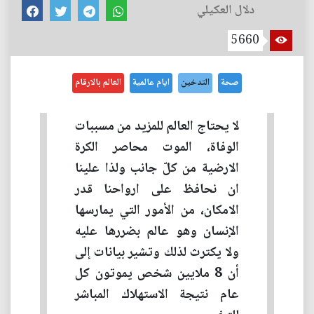
دلال العكيلي
5660
صحة
التدخين
ايام عالمية
العالم بالارقام
لا يحتاج العالم للمزيد من مسببات
الوفاة، الموت محاصر الكرة
الارضية من كلّ جانب ولذا علينا
ان نحافظ على ارواحنا قدر
الامكان، من الأمور التي يمارسها
الإنسان وهو عالم بضررها عليه
ولا يكترث لذلك وتشير بيانات إلى
أن 8 ملايين شخص يموتون كل
عام نتيجة الاستهلاك المباشر