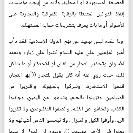
المصنعة المستوردة أو المحلية، ولابد من إيجاد مؤسسات
إنفاذ القوانين المتمثلة بالرقابة الكمركية والتجارية على
الأسواق أو ما بات يعرف بتشريعات حماية المستهلك.
وما تقدم ليس ببعيد عن نهج الدولة الإسلامية فقد دأب
أمير المؤمنين علي عليه السلام كثيراً على زيارة وتفقد
الأسواق وتحذير التجار من الغش أو الاحتكار أو ما شاكل
ذلك، حيث روي عنه أنه كان يقول للتجار ((أيها التجار،
قدموا الاستخارة، وتبركوا بالسهولة، واقتربوا من
المبتاعين، وتزينوا بالحلم، وتناهوا عن اليمين، وجانبوا
الكذب، وتجافوا عن الظلم، وأنصفوا المظلومين، ولا تقربوا
الربا، وأوفوا الكيل والميزان، ولا تبخسوا الناس أشيائهم ولا
تعثوا في الأرض مفسدين))، ويبدو ان الدول لا سيما