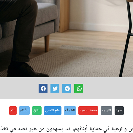
اسرة
التربية
صحة نفسية
الخوف
علم النفس
القلق
الأبناء
اباء
رص والرغبة في حماية أبنائهم، قد يسهمون من غير قصد في تغذي