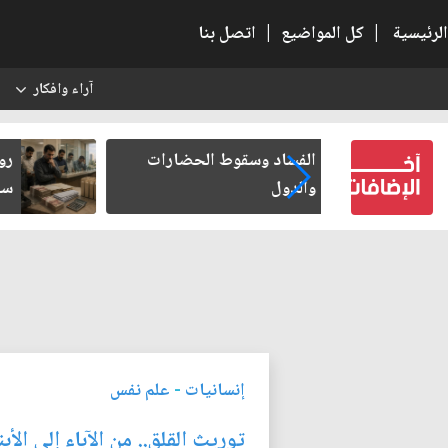
الرئيسية
|
كل المواضيع
|
اتصل بنا
آراء وافكار
س
 الحضارات
رواتب الموظفين على صفيح
ساخن
إنسانيات
-
علم نفس
توريث القلق.. من الآباء إلى الأبن