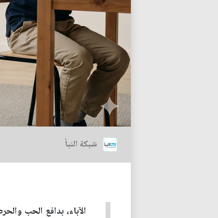
شبكة النبأ
الآباء، بدافع الحب والح