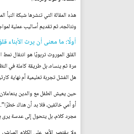
هذه المقالة التي تنشرها شبكة النبأ ال
ونتائجه، ثم تقديم أساليب عملية لمواج
أولًا: ما معنى أن يرث الأبناء قلق
القلق الموروث تربويًا هو انتقال نمط ا
مرة ثم ينساه، بل طريقة كاملة في الن
هل الفشل تجربة تعليمية أم نهاية كارثي
حين يعيش الطفل مع والدين يتعاملان م
أو أمي خائفين، فلا بد أن هناك خطرًا”
مجرد كلام، بل يتحول إلى عدسة يرى بها
ولا يقتصر الأمر على الكلام المباشر،