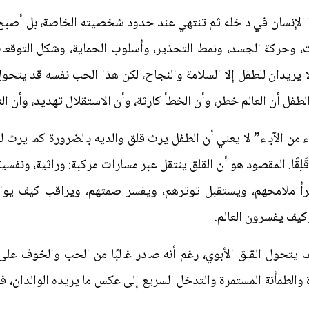
 الإنسان في داخله ثم تنتهي عند حدود شخصيته الخاصة، بل أصبح في ك
، وحركة الجسد، ونمط التحذير، وأسلوب الحماية، وشكل التوقعات ا
 يريدان للطفل إلا السلامة والنجاح، لكن هذا الحب نفسه قد يتحو
الطفل أن العالم خطر، وأن الخطأ كارثة، وأن الاستقلال تهديد، وأن ال
ء من الآباء” لا يعني أن الطفل يرث قلق والديه بالضرورة كما يرث
قَلِقًا. المقصود هو أن القلق ينتقل عبر مسارات مركبة: وراثية، ونفس
يقرأ ملامحهم، ويستقبل توترهم، ويفسر صمتهم، ويراقب كيف ي
كيف يفسرون العالم.
 يتحول القلق الأبوي، رغم أنه صادر غالبًا من الحب والخوف على 
ة والطمأنة المستمرة والتدخل السريع إلى عكس ما يريده الوالدان، فب