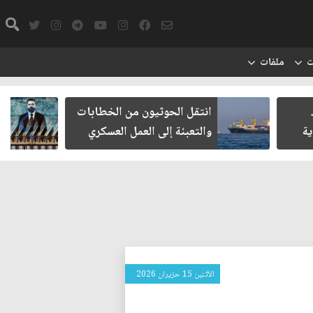
ت
ملفات
يون من الخطابات
مأزق الزيدي مع الميليشيات
 العمل العسكري
الأثنين 15 حزيران 2026