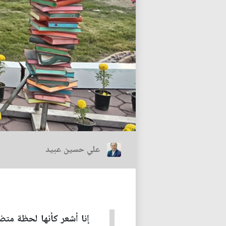
علي حسين عبيد
إنا أشعر كأنها لحظة متض