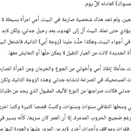
لمسواك) كعادته كلَّ يوم.
ن، ولم تعد هناك شخصية صارمة في البيت، أمي امرأة بسيطة لا تت
يؤذي حتى نملة، البيت آل إلى الهدوء، بعد رحيل جدتي، ولكن لابد
 أجواء البيت، وهكذا حلَّت علينا (زوجة أبي) الثانية، فاشتعل البي
ة الجديدة كانت من العيار الثقيل لا يمكن حلّها أو التعايش معها.
، متأملا إنقاذ أمي وأخوتي من الجوع والحرمان ومن المرأة الصارمة
ت المستحيلة، في الصرامة تتشابه جدتي وهذه الزوجة الثانية، ولكن هن
جدتي فكانت صرامتها من النوع الأليف المقبول الذي يحد من طلباتك
 وسطها الثقافي سنوات وسنوات، وكتبتُ قصصا كثيرة وكتبا اخرى 
م ضجيج الحروب المدمرة، إلا أن العمر كان سريعا، كأنه يسير ف
فقرات ومواقف وأحداث أخرى لابد من المرور عليها والعودة إليها مجد