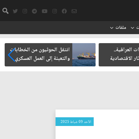
ت
ملفات
يون من الخطابات
مأزق الزيدي مع الميليشيات
 العمل العسكري
الأحد 09 شباط 2025