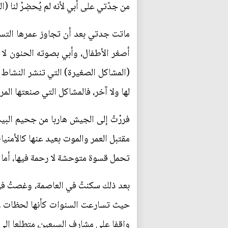
من جدّتي على أبي لأنه لم يُحضِرْ لنا (ا
ماتت جدتي بعد أن تجاوز عمرها التسعي
أصغر الأطفال، وأبي بصوته الحنون لا 
(المشاكل الصغيرة) التي تنشر النشاط في
لها ولا آخر، فالمشاكل التي صنعتها المرأ
فررْتُ إلى الجيش هاربا من جحيم البيت
مقتبل العمر والموت بعيد عنها كالأمنيا
تحمل قسوة متوحشة لا رحمة فيها، أما 
بعد ذلك سكنتُ في العاصمة، وغصتُ في
حيث تسارعت السنوات كأنها لحظات رغ
واقفا على مشارف السبعين، متطلعا إلى 