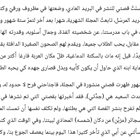
سلتُ قصتي للنشر في البريد العادي، وضعتها في مظروف ورقيّ وكتب
يد المرسَل، تابعتُ المجلة الشهرية، شهرا بعد آخر لتمرّ ستة شهور
ف في باب مدرستنا، عن شخصيته الفذة، وجمال أسلوبه، وقدرته الهائل
لا مقابل، يحب الطلاب جميعا، ويقدم لهم الصحون الصغيرة الدافئة بق
بدًا، قيل إنه مات بالسكتة الدماغية، ظلّ مكان العربة فارغا أكثر من
اية ابنه الذي حاول أن يكون كأبيه وبذل قصارى جهده كي يحبه الطل
شهور ظهرت قصتي منشورة في المجلة، فاجتاحني فرح لا حدود له، و
 السعيد هي (جدَّتي)، فقد أخبرتها بقصتي التي تم نشرها في مج
لم تفرح بنشر القصة التي هي بطلتها، ولم تكلف نفسها أن تمسك المجل
ائر (مزبَّن) من دكان (شمسه) المحاذي لبيتنا، وفي الوقت الذي كنت
ني عن أبي الذي تأخر كثيرا هذا اليوم بينما يعصف الجوع بنا، وكن