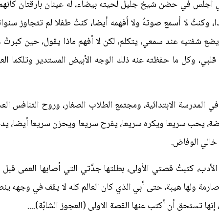
ني أجلس في حضن شيخ جليل لحيته بيضاء، له عينان بارقتان كأنهما
، وكنتُ لا أسمع صوتهُ ولا أفهمه أيضا، كنتُ طفلا لم تتجاوز سنوا
يضع شفتيه عند سمعي، يتكلم، لكن لا أفهم ماذا يقول، حين كبرتُ
قلبي، وكل ما حفظته عنه ذلك الوجه الأبيض المستدير وتلكما العين
 المدرسة الابتدائية، ومجتمع الطلاب الصغار، وروح التنافس العج
ضة، يحب سريعا ويكره سريعا، يفرح سريعا ويحزن سريعا أيضا، يدخل
 خالي الوفاض.
دب، كتبتُ قصتي الأولى، بطلتها جدَّتي التي أصابها العمى قبل أ
ارمة ولها هيبة، حتى أبي الذي كان العالم كله لا يقف في وجهه ي
 إنها تستحق أن أكتب عنها القصة الاولى (العجوز الشابّة)....