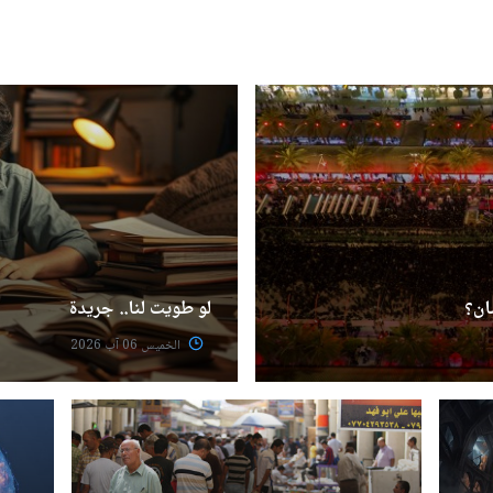
ان؟
لو طويت لنا.. جريدة
الخميس 06 آب 2026