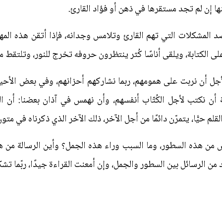
منها إن لم تجد مستقرها في ذهن أو فؤاد القارئ.
المشكلات التي تهم القارئ وتلامس وجدانه، فإذا أتقن هذه المه
لى الكتابة، ويلقى أناسًا كُثر ينتظرون حروفه تخرج للنور، وتلتقط 
 لأجل أن نربت على همومهم، ربما نشاركهم أحزانهم، وفي بعض الأح
أن نكتب لأجل الكُتّاب أنفسهم، وأن نهمس في آذان بعضنا: أن ال
م حيًّا، يتمرّن دائمًا من أجل الآخر، ذلك الآخر الذي ذكرناه في متون
ض من هذه السطور، وما السبب وراء هذه الجمل؟ وأين الرسالة من هذه
 الرسائل بين السطور والجمل، وإن أمعنت القراءة جيدًا، ربّما تشك