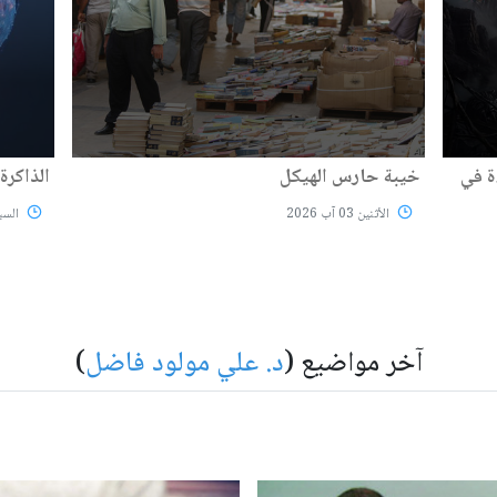
ة في
خيبة حارس الهيكل
الذاكرة 
الأثنين 03 آب 2026
السبت 01 
آخر مواضيع (
د. علي مولود فاضل
)