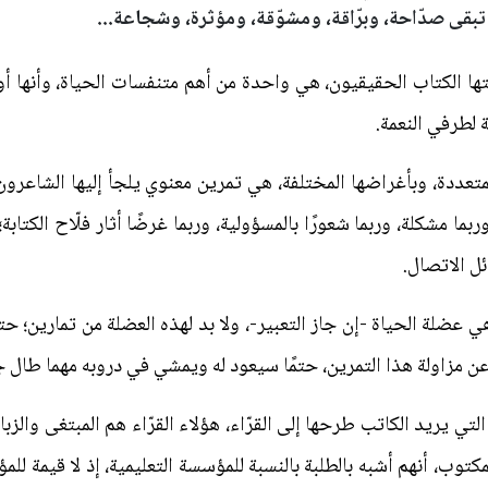
تبقى صدّاحة، وبرّاقة، ومشوّقة، ومؤثرة، وشجاعة...
قيمتها الكتاب الحقيقيون، هي واحدة من أهم متنفسات الحياة، وأ
 لطرفي النعمة.
المتعددة، وبأغراضها المختلفة، هي تمرين معنوي يلجأ إليها الشاعرون
وربما مشكلة، وربما شعورًا بالمسؤولية، وربما غرضًا أثار فلّاح الكتا
ل الاتصال.
وهي عضلة الحياة -إن جاز التعبير-، ولا بد لهذه العضلة من تمارين؛ 
عن مزاولة هذا التمرين، حتمًا سيعود له ويمشي في دروبه مهما طال ج
لتي يريد الكاتب طرحها إلى القرّاء، هؤلاء القرّاء هم المبتغى وال
مكتوب، أنهم أشبه بالطلبة بالنسبة للمؤسسة التعليمية، إذ لا قيمة لل