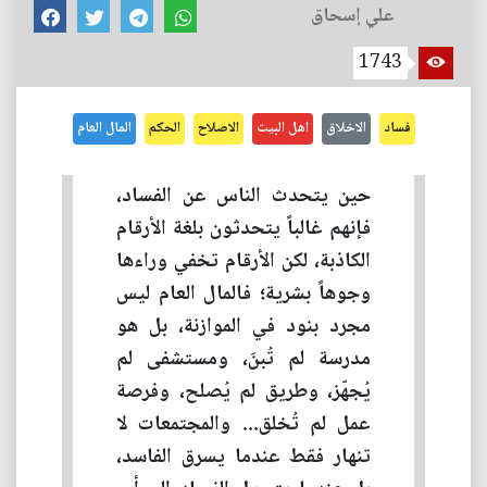
علي إسحاق
1743
فساد
الاخلاق
اهل البيت
الاصلاح
الحكم
المال العام
حين يتحدث الناس عن الفساد،
فإنهم غالباً يتحدثون بلغة الأرقام
الكاذبة، لكن الأرقام تخفي وراءها
وجوهاً بشرية؛ فالمال العام ليس
مجرد بنود في الموازنة، بل هو
مدرسة لم تُبنَ، ومستشفى لم
يُجهّز، وطريق لم يُصلح، وفرصة
عمل لم تُخلق... والمجتمعات لا
تنهار فقط عندما يسرق الفاسد،