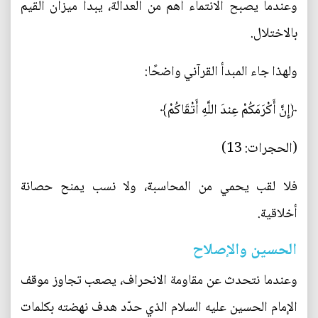
وعندما يصبح الانتماء أهم من العدالة، يبدأ ميزان القيم
بالاختلال.
ولهذا جاء المبدأ القرآني واضحًا:
﴿إِنَّ أَكْرَمَكُمْ عِندَ اللَّهِ أَتْقَاكُمْ﴾
(الحجرات: 13)
فلا لقب يحمي من المحاسبة، ولا نسب يمنح حصانة
أخلاقية.
الحسين والإصلاح
وعندما نتحدث عن مقاومة الانحراف، يصعب تجاوز موقف
الإمام الحسين عليه السلام الذي حدّد هدف نهضته بكلمات