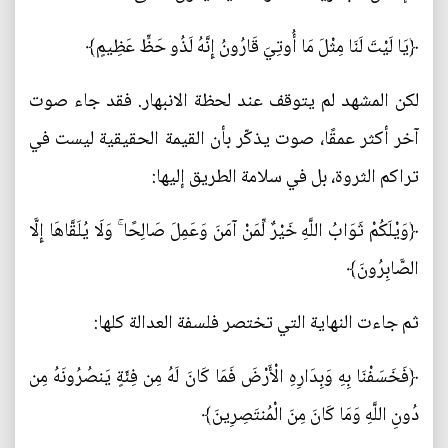
﴿يَا لَيْتَ لَنَا مِثْلَ مَا أُوتِيَ قَارُونُ إِنَّهُ لَذُو حَظٍّ عَظِيمٍ﴾
لكن المشهد لم يتوقف عند لحظة الانبهار. فقد جاء صوت
آخر أكثر عمقًا، صوت يذكّر بأن القيمة الحقيقية ليست في
تراكم الثروة، بل في سلامة الطريق إليها:
﴿وَيْلَكُمْ ثَوَابُ اللَّهِ خَيْرٌ لِّمَنْ آمَنَ وَعَمِلَ صَالِحًا ۚ وَلَا يُلَقَّاهَا إِلَّا
الصَّابِرُونَ﴾
ثم جاءت النهاية التي تختصر فلسفة العدالة كلها:
﴿فَخَسَفْنَا بِهِ وَبِدَارِهِ الْأَرْضَ فَمَا كَانَ لَهُ مِن فِئَةٍ يَنصُرُونَهُ مِن
دُونِ اللَّهِ وَمَا كَانَ مِنَ الْمُنتَصِرِينَ﴾