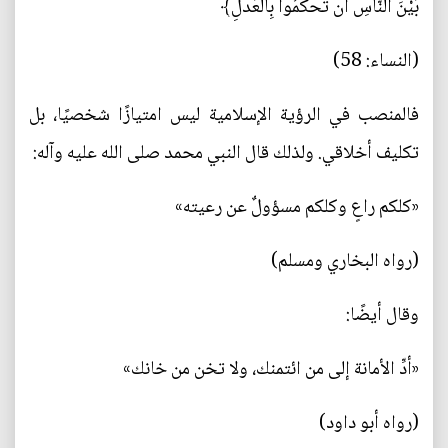
بَيْنَ النَّاسِ أَن تَحْكُمُوا بِالْعَدْلِ﴾
(النساء: 58)
فالمنصب في الرؤية الإسلامية ليس امتيازًا شخصيًا، بل
تكليف أخلاقي. ولذلك قال النبي محمد صلى الله عليه وآله:
«كلكم راعٍ وكلكم مسؤولٌ عن رعيته»
(رواه البخاري ومسلم)
وقال أيضًا:
«أدِّ الأمانة إلى من ائتمنك، ولا تخن من خانك»
(رواه أبو داود)