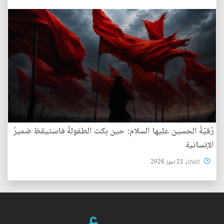
رُقيّةُ الحسين عليها السلام: حين بكت الطفولةُ فاستيقظ ضميرُ
الإنسانية
الثلاثاء 21 تموز 2026