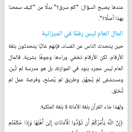
عندها يصبح السؤال: “كم سرق؟” بدلًا من “كيف سمحنا
بهذا أصلًا؟”.
المال العام ليس رقمًا في الميزانية
حين يتحدث الناس عن الفساد، فإنهم غالبًا يتحدثون بلغة
الأرقام. لكن الأرقام تخفي وراءها وجوهًا بشرية. فالمال
العام ليس مجرد بنود في الموازنة، بل هو مدرسة لم تُبنَ،
ومستشفى لم يُجهّز، وطريق لم يُصلح، وفرصة عمل لم
تُخلق.
ولهذا جاء القرآن بلغة الأمانة لا بلغة الملكية:
﴿إِنَّ اللَّهَ يَأْمُرُكُمْ أَن تُؤَدُّوا الْأَمَانَاتِ إِلَىٰ أَهْلِهَا وَإِذَا حَكَمْتُم