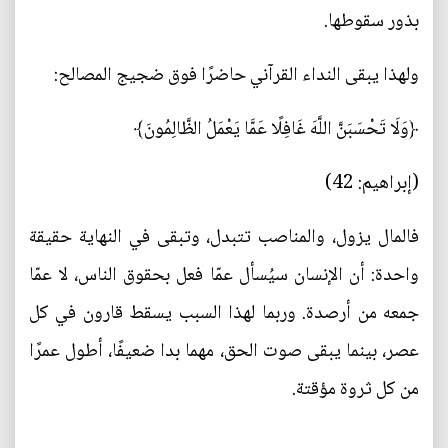
بذور سقوطها.
ولهذا يبقى النداء القرآني حاضرًا فوق ضجيج المصالح:
﴿وَلَا تَحْسَبَنَّ اللَّهَ غَافِلًا عَمَّا يَعْمَلُ الظَّالِمُونَ﴾
(إبراهيم: 42)
فالمال يزول، والمناصب تتبدل، وتبقى في النهاية حقيقة
واحدة: أن الإنسان سيُسأل عمّا فعل بحقوق الناس، لا عمّا
جمعه من أرصدة. وربما لهذا السبب يسقط قارون في كل
عصر، بينما يبقى صوت الحق، مهما بدا ضعيفًا، أطول عمرًا
من كل ثروة مؤقتة.