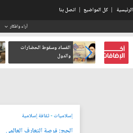
الرئيسية
|
كل المواضيع
|
اتصل بنا
آراء وافكار
س
عين كتب لنفسه
الفساد وسقوط الحضارات
والدول
إسلاميات
-
ثقافة إسلامية
الحج: فرصة التعارف العالمي