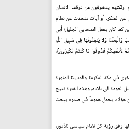
يم، ولكنهم يتخوفون من توقف الانسان
 عن المنكر، أو آيات تتحدث عن نظام
ن كما كان يفعل الصحابي الجليل؛ أبي
َّةَ وَلا يُنفِقُونَهَا فِي سَبِيلِ اللَّهِ
ْتُمْ لأَنفُسِكُمْ فَذُوقُوا مَا كُنتُمْ تَكْنِزُونَ}،
 أخرى في مكة المكرمة والمدينة المنورة
 العودة الى بلاده، وهذه الفترة تتيح
حد من هؤلاء يحمل هموماً في صدره يبحث
ها وفق رؤية كل نظام سياسي للأمور،