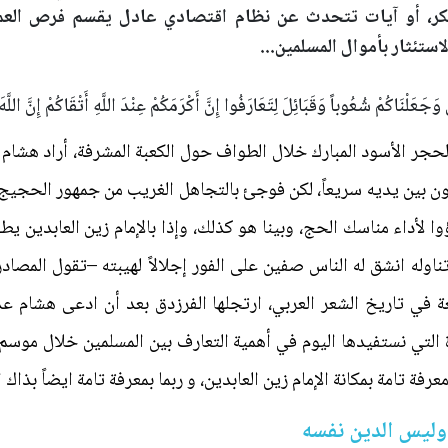
نكر، أو آيات تتحدث عن نظام اقتصادي عادل يقسم فرص العمل 
ستئثار بأموال المسلمين...
نثَى وَجَعَلْنَاكُمْ شُعُوباً وَقَبَائِلَ لِتَعَارَفُوا إِنَّ أَكْرَمَكُمْ عِنْدَ اللَّهِ أَتْقَاكُمْ 
حجر الأسود المبارك خلال الطواف حول الكعبة المشرفة، أراد هشام 
ون بين يديه سريعاً، لكن فوجئ بالتجاهل الغريب من جمهور الحجيج ا
وا لأداء مناسك الحج، وبينا هو كذلك، وإذا بالإمام زين العابدين 
اوله انشق له الناس صفين على الفور إجلالاً لهيبته –تقول المصادر 
ي تاريخ الشعر العربي، ارتجلها الفرزدق بعد أن ادعى هشام عدم
رة التي نستفيدها اليوم في أهمية التعارف بين المسلمين خلال مو
عرفة تامة بمكانة الإمام زين العابدين، و ربما بمعرفة تامة ايضاً بذاك
وليس الدين نفسه