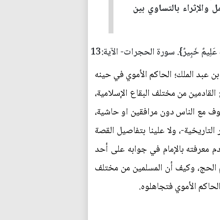
والإثراء بالتساوي بين
إِنَّ اللَّهَ عَلِيمٌ خَبِيرٌ}. سورة الحجرات- الآية:13
بن عبد الملك؛ الحاكم الأموي في حينه
لقادمين من مختلف البقاع الإسلامية،
يطوف مع الناس دون مرافقين او حاشية،
التاريخية-، ولا علينا بتفاصيل القصة
 معرفته بالإمام في جوابه على أحد
سم الحج، وكيف أن المسلمين من مختلف
 الحاكم الأموي فتجاهلوه.