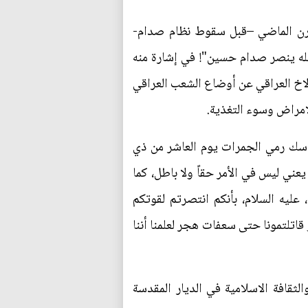
لقرن الماضي –قبل سقوط نظام صدام-
الله ينصر صدام حسين"! في إشارة منه
الاخ العراقي عن أوضاع الشعب العراقي
لامراض وسوء التغذية.
ناسك رمي الجمرات يوم العاشر من ذي
عني ليس في الأمر حقاً ولا باطل، كما
عليه السلام، بأنكم انتصرتم لقوتكم
قاتلتمونا حتى سعفات هجر لعلمنا أننا
لثقافة الاسلامية في الديار المقدسة