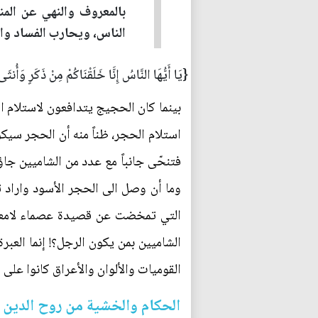
بالمعروف والنهي عن الم
الناس، ويحارب الفساد والا
{يَا أَيُّهَا النَّاسُ إِنَّا خَلَقْنَاكُمْ مِنْ ذَكَرٍ وَأُ
بينما كان الحجيج يتدافعون لاستلام ال
استلام الحجر، ظناً منه أن الحجر سيك
فتنحّى جانباً مع عدد من الشاميين جاؤ
وما أن وصل الى الحجر الأسود واراد تن
التي تمخضت عن قصيدة عصماء لامعة ف
الشاميين بمن يكون الرجل؟! إنما العب
القوميات والألوان والأعراق كانوا على م
الحكام والخشية من روح الدين 