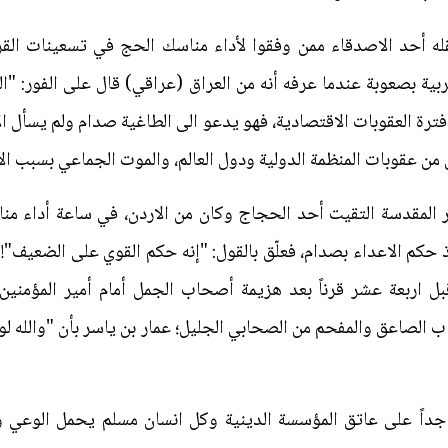
ينقله أحد الاصدقاء ممن وفقوا لأداء مناسك الحج في تسعينات ا
بية بصعوبة عندما عرفه أنه من العراق (عراقي) قال على الفور: "
 فترة العقوبات الاقتصادية، فهو يدعو الى الطاغية صدام ولم يسأل 
من عقوبات المنظمة الدولية ودول العالم، والموت الجماعي بسبب ا
ر المقدسة التقيت أحد الحجاج وكان من الاردن، في ساعة أداء م
كم الاعداء بصدام، فعلّق بالقول: "إنه حكم القوي على الضعيف"! ي
 اربعة عشر قرناً بعد هزيمة أصحاب الجمل أمام أمير المؤمنين، 
الصاعق والمفحم من الصحابي الجليل؛ عمار بن ياسر بأن "والله لو 
 جداً على عاتق المؤسسة الدينية وكل انسان مسلم يحمل الوعي وا