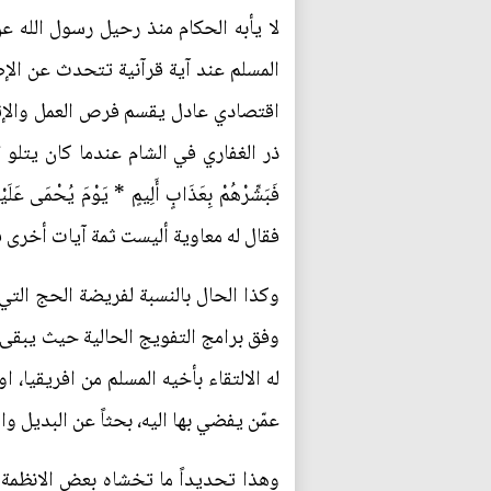
لا يأبه الحكام منذ رحيل رسول الله ع
المسلم عند آية قرآنية تتحدث عن الإ
اقتصادي عادل يقسم فرص العمل والإثرا
ذر الغفاري في الشام عندما كان يتلو الآية الق
فَبَشِّرْهُمْ بِعَذَابٍ أَلِيمٍ * يَوْمَ يُحْمَى عَلَيْ
فقال له معاوية أليست ثمة آيات أخرى ف
وكذا الحال بالنسبة لفريضة الحج التي هي
وفق برامج التفويج الحالية حيث يبقى ا
له الالتقاء بأخيه المسلم من افريقيا، 
عمّن يفضي بها اليه، بحثاً عن البديل و
وهذا تحديداً ما تخشاه بعض الانظمة 