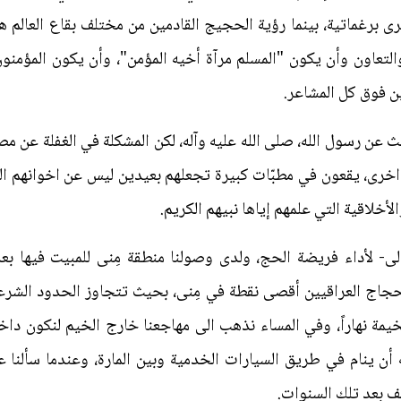
خرى برغماتية، بينما رؤية الحجيج القادمين من مختلف بقاع العالم
 والتعاون وأن يكون "المسلم مرآة أخيه المؤمن"، وأن يكون المؤمن
ين فوق كل المشاعر.
 عن رسول الله، صلى الله عليه وآله، لكن المشكلة في الغفلة عن م
اخرى، يقعون في مطبّات كبيرة تجعلهم بعيدين ليس عن اخوانهم ا
لأخلاقية التي علمهم إياها نبيهم الكريم.
 الله –تعالى- لأداء فريضة الحج، ولدى وصولنا منطقة مِنى للمبيت فيه
حجاج العراقيين أقصى نقطة في مِنى، بحيث تتجاوز الحدود الشرع
يمة نهاراً، وفي المساء نذهب الى مهاجعنا خارج الخيم لنكون دا
ن ينام في طريق السيارات الخدمية وبين المارة، وعندما سألنا عن 
ف بعد تلك السنوات.