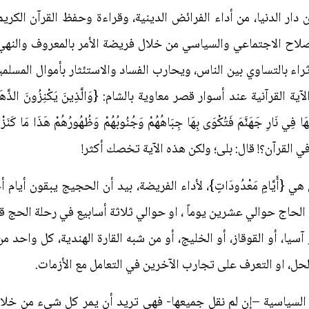
ن دار الدنيا، من أداء الفرائض الدينية، وقراءة وحفظ القرآن الكر
صلاح الاجتماعي والسياسي من خلال فريضة الأمر بالمعروف والنهي
ء بالتساوي بين الناس، ويحارب الفساد والاستئثار بأموال المسلمي
رآنية عند أسوار قصر معاوية بالشام: {وَالَّذِينَ يَكْنِزُونَ الذَّهَبَ وَالْفِض
هَا فِي نَارِ جَهَنَّمَ فَتُكْوَى بِهَا جِبَاهُهُمْ وَجُنُوبُهُمْ وَظُهُورُهُمْ هَذَا مَا كَنَز
ي القرآن؟! قال: بلى؛ ولكن هذه الآية تخصك أكثر!
 {أَيَّامٍ مَعْدُودَاتٍ}، لأداء الفريضة، بيد أن الحجيج يبقون أيام
لحاج حوالي عشرين يوماً ، او حوالي ثلاثة أسابيع في رحلة الحج قبل
او آسيا، أو القوقاز، أو الخليج، أو من شبه القارة الهندية، كل وا
الحل، او التعرف على تجارب الآخرين في التعامل مع الأزمات.
السياسية –إن لم نقل جميعها- فهي تريد أن يمر كل شيء من خلال