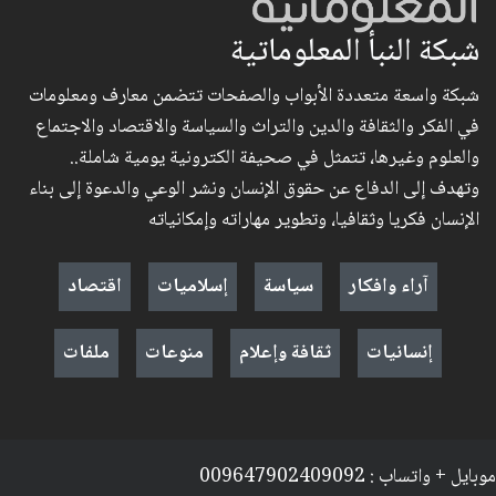
شبكة النبأ المعلوماتية
شبكة واسعة متعددة الأبواب والصفحات تتضمن معارف ومعلومات
في الفكر والثقافة والدين والتراث والسياسة والاقتصاد والاجتماع
والعلوم وغيرها، تتمثل في صحيفة الكترونية يومية شاملة..
وتهدف إلى الدفاع عن حقوق الإنسان ونشر الوعي والدعوة إلى بناء
الإنسان فكريا وثقافيا، وتطوير مهاراته وإمكانياته
آراء وافكار
سياسة
إسلاميات
اقتصاد
إنسانيات
ثقافة وإعلام
منوعات
ملفات
موبايل + واتساب : 009647902409092