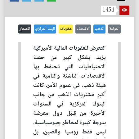
1451
العولمة
الذهب
الاقتصاد
عقوبات
البنك المركزي
الاسعار
التعرض للعقوبات المالية الأميركية
يزيد بشكل كبير من حصة
الاحتياطيات التي تحتفظ بها
الاقتصادات الناشئة والنامية في
هيئة ذهب. في عموم الأمر، كانت
أكبر مشتريات الذهب من جانب
البنوك المركزية في السنوات
الأخيرة من قِـبَل دول معرضة
بدرجة كبيرة لمخاطر جيوسياسية،
ليس فقط روسيا والصين، بل