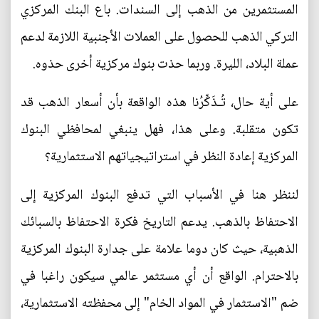
المستثمرين من الذهب إلى السندات. باع البنك المركزي
التركي الذهب للحصول على العملات الأجنبية اللازمة لدعم
عملة البلاد، الليرة. وربما حذت بنوك مركزية أخرى حذوه.
على أية حال، تُـذَكِّرُنا هذه الواقعة بأن أسعار الذهب قد
تكون متقلبة. وعلى هذا، فهل ينبغي لمحافظي البنوك
المركزية إعادة النظر في استراتيجياتهم الاستثمارية؟
لننظر هنا في الأسباب التي تدفع البنوك المركزية إلى
الاحتفاظ بالذهب. يدعم التاريخ فكرة الاحتفاظ بالسبائك
الذهبية، حيث كان دوما علامة على جدارة البنوك المركزية
بالاحترام. الواقع أن أي مستثمر عالمي سيكون راغبا في
ضم "الاستثمار في المواد الخام" إلى محفظته الاستثمارية،