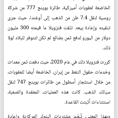
الخاضعة لعقوبات أميركية، طائرة بوينج 777 من شركة
روسية لنقل 7.4 طن من الذهب إلى أوغندا، حيث جرى
تنقيته وإعادة بيعه. تلقت فنزويلا ما قيمته 300 مليون
دولار من اليورو لدفع ثمن بضائع لم تكن لتتوفر للبلاد لولا
ذلك.
كررت فنزويلا ذلك في عام 2020، حيث دفعت ثمن معدات
وخدمات حقول النفط من إيران، الخاضعة أيضا للعقوبات،
من خلال استئجار أسطول من طائرات بوينج 747 لنقل
سبائك الذهب. كانت هذه العمليات، المعقدة والصعبة،
استثناءات أثبتت القاعدة.
وبهذا المعنى، تُـعَـد مشتريات البنوك المركزية وإعادة