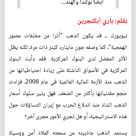
أيضا بولندا والهند...
بقلم: باري آيكنجرين
نيويورك ــ قد يكون الذهب "أثرا من مخلفات عصور
الهمجية"، كما وصفه جون ماينارد كينز ذات مرة، لكنه يظل
الأثر المفضل لدى البنوك المركزية. فقد دأبت البنوك
المركزية في الأسواق الناشئة على زيادة احتياطياتها من
الذهب منذ الأزمة المالية العالمية في عام 2008، فزادت
حجم مقتنياتها بأكثر من الضعف. فهل يثير سلوك أسعار
الذهب الشاذ منذ اندلاع الحرب مع إيران التساؤلات حول
هذه الاستراتيجية، أو هل تجري الأمور مجرى آخر؟
يستمد الذهب جاذبيته من سمعته كملاذ آمن ووسيلة