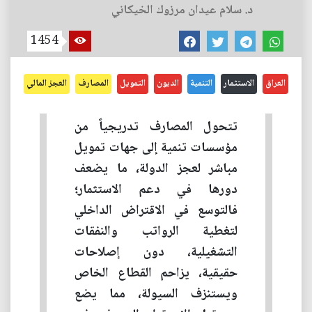
د. سلام عيدان مرزوك الخيكاني
1454
العراق
الاستثمار
التنمية
الديون
التمويل
المصارف
العجز المالي
تتحول المصارف تدريجياً من
مؤسسات تنمية إلى جهات تمويل
مباشر لعجز الدولة، ما يضعف
دورها في دعم الاستثمار؛
فالتوسع في الاقتراض الداخلي
لتغطية الرواتب والنفقات
التشغيلية، دون إصلاحات
حقيقية، يزاحم القطاع الخاص
ويستنزف السيولة، مما يضع