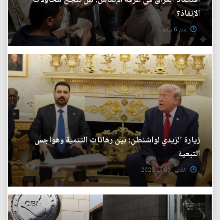
اقتصاد العراق في غرفة الإنعاش: هل تنجح محاولات
الإنقاذ؟
منذ 6 ساعة
زيارة الزيدي لواشنطن: بين رهانات التنمية وهواجس
التبعية
الأثنين 03 آب 2026