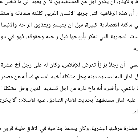
 والايثار، أن يكون أول من المستفيدين، لا أن يعود الى ما تخلّى ع
 أن هذه الرفاهية التي جربها الانسان الغربي كلفته سعادته واستقر
اكنة اقتصادية كبيرة، قبل ان يتبسم ويتذوق الراحة والانبساط،
 التجارية التي تفكر بأرباحها قبل راحته وحقوقه، فهو في دوامة
ه.
منسي- أن رجلاً بزازاً تعرض للإفلاس، وكان له على رجل آخ عشرة
ل المال اليه لتسديد دينه وحل مشكلة أخيه المسلم، فسأله عن مصدر ال
ا بالنفي، وأخبره أنه باع داره من اجل تسديد الدين وحل مشكلة ا
ّ عليه المال مستشهداً بحديث الامام الصادق، عليه الاسلام: "لا يخر
ك.
 حضارة عرفتها البشرية، وكان يبسط جناحية في الآفاق طيلة قرون 