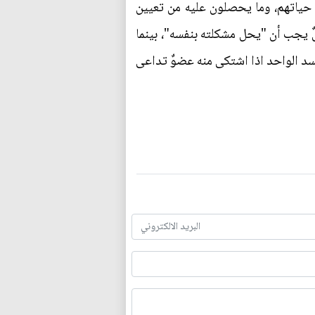
ي حياتهم، وما يحصلون عليه من تعيين
ٌ يجب أن "يحل مشكلته بنفسه"، بينما
جسد الواحد اذا اشتكى منه عضوٌ تداعى