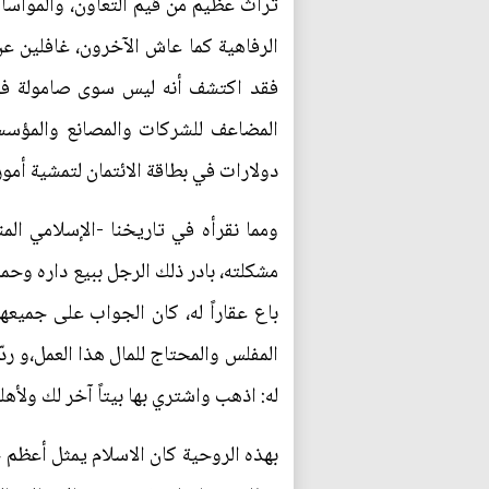
تراث عظيم من قيم التعاون، والمواساة،
الرفاهية كما عاش الآخرون، غافلين عن
فقد اكتشف أنه ليس سوى صامولة في م
المضاعف للشركات والمصانع والمؤسسات
دولارات في بطاقة الائتمان لتمشية أمور
ومما نقرأه في تاريخنا -الإسلامي ال
مشكلته، بادر ذلك الرجل ببيع داره وحم
باع عقاراً له، كان الجواب على جميعه
المفلس والمحتاج للمال هذا العمل،و رد
له: اذهب واشتري بها بيتاً آخر لك ولأهل
بهذه الروحية كان الاسلام يمثل أعظم