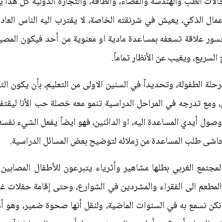
ات الطب والهندسة والفضاء، والطاقة، والتجارة الدولية كل هذا 
اعمال الذكي، يعيش في شرنقته الخاصة، لا يقترب اليه الناس العادي
ور علاقة تسعفه بمساعدة مادية او معنوية من أحد فيكون المصير؛ ا
السريع، ويغيب عن الأنظار تماماً.
حلة الطفولة، وتحديداً في السنين الاولى من التعليم، بأن يكون ال
ين، ومع تدرجه في المراحل الدراسية تنمو معه خصلة حب الأنا ليقتف
وصول أيدي المساعدة اليه، او الدائنين، فهو ايضاً يفعل الشيء نفسه
حاشى طلب المساعدة من زملائه لتوضيح بعض المسائل الدراسية.
مجتمع الغربي بطلها مشاهير وأثرياء يتبرعون للأطفال المصاب
 المطعم الى الفقراء والمشردين في الشوارع، وحتى إقامة حفلات 
 نكن نسمع به في السنوات الماضية، ولنقل أنها صحوة ضمير، وهو أمر