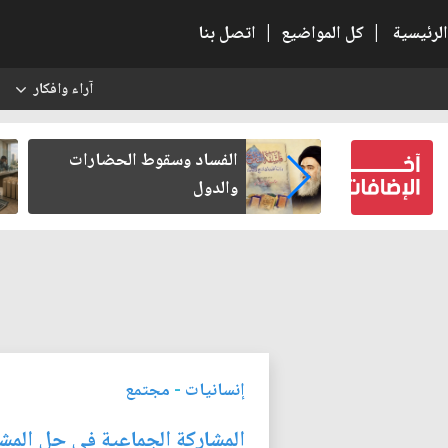
الرئيسية
|
كل المواضيع
|
اتصل بنا
آراء وافكار
س
بعين كتب لنفسه
الفساد وسقوط الحضارات
والدول
إنسانيات
-
مجتمع
المشاركة الجماعية في حل المشا