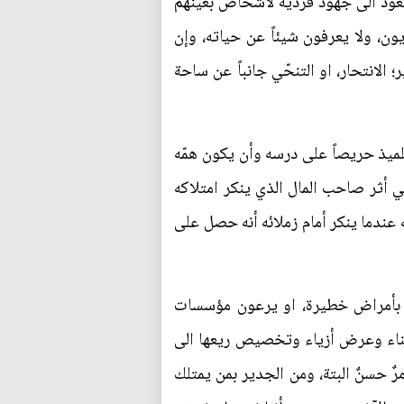
يعود الى جهود فردية لاشخاص بعينهم
ون، ولا يعرفون شيئاً عن حياته، وإن
لانتحار، او التنحّي جانباً عن ساحة
تلميذ حريصاً على درسه وأن يكون همّه
ي أثر صاحب المال الذي ينكر امتلاكه
 عندما ينكر أمام زملائه أنه حصل على
ين بأمراض خطيرة، او يرعون مؤسسات
غناء وعرض أزياء وتخصيص ريعها الى
ٌ حسنٌ البتة، ومن الجدير بمن يمتلك