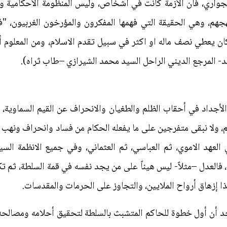
جواري، فان الأزمة كانت في أشخاص، وليس المنظومة الأحكامية وا
هجهم، وهي الحقيقة التي فهمها المفكرون والمؤرخون الغربيون، "ف
ن يعطي نصف ماله او اكثر في سبيل تقدم الاسلام، ومن المعلوم أ
لغد- المرجع الديني الراحل السيد محمد الشيرازي –طاب ثراه).
أجداد في أحقاب الظلم والطغيان والانحراف عن القيم السماوية، جدي
عالم، ولا نبقى متفرجين على ما يفعله الحكام من فساد وانحراف ونهب 
 العهد الاموي، ثم العباسي، ثم العثماني، وفي جميع الانظمة الس
، فالعدل –مثلاً- ليس هيناً على من يجد نفسه في قمة السلطة، ثم
 إزهاق أرواح الملايين، والتجاوز على الحرمات والمقدسات.
جد أن أول خطوة للحاكم المتشبث بالسلطة لتحقيق أحلامه ومصالحه؛