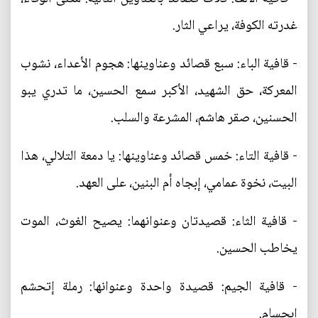
غدرته الكوفة، يراعي الثار.
- قافية الباء: سبع قصائد وعناوينها: هجوم الأعداء، نشوب
المعركة، حق الشهيد، الأكبر سمع الحسين، ما تدري يبو
الحسنين، صقر هاشم، المشرعة والسلب.
- قافية التاء: خمس قصائد وعناوينها: يا دمعة التلالي، هذا
البيت، نخوة عمامي، إبجاه أم البنين، على العهد.
- قافية الثاء: قصيدتان وعنوانهما: يصيح الغوث، الموت
يخاطب الحسين.
- قافية الجيم: قصيدة واحدة وعنوانها: رملة إتحشم
إبجسام.