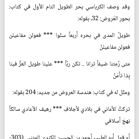
وقد وصف الكرباسي بحر الطويل التام الأول في كتاب:
بحور العَروض: 32، بقوله:
طويلُ المدى في بحره أربعاً سنّوا *** فعولن مفاعيلن
فعولن مفاعيلنْ
متى رُمتنا ضيفاً ترانا .. تكن ربّاً *** علينا طويل العزِّ فينا
بِذا تأمَنْ
ومثّل له في كتاب: هندسة العروض من جديد: 204 بقوله:
تركتُ الأماني في بلادي لأجلافِ *** رهيف الأعادي سالكاً
نهجَ أسلافي
أو قول أبو الطيب أحمد بن الحسين الكندي المتنبي (303-