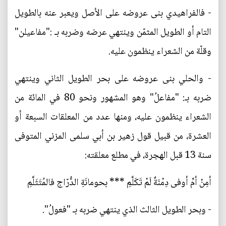
- فالفراهيدي بنى عروضه على الأصل ويعبر عنه بالطويل
التام أو الطويل المثمّن وينتهي عرضه وضربه بـ :"مفاعيلن"
وقلّة من الشعراء ينظمون عليه.
- والحلي بنى عروضه على بحر الطويل الثاني وينتهي
ضربه بـ: "مفاعلُ" وهو المشهور ونحو 80 في المائة من
الشعراء ينظمون عليه، ومنها عدد من المعلقات السبعة أو
العشرة، من قبيل قول زهير بن أبي سلمى المزني المتوفى
سنة 13 قبل الهجرة، في مطلع معلقته:
أمِنْ أمِّ أوفى دِمْنَةٌ لَمْ تَكَلَّمِ *** بحومانَةِ الدُّرّاج فالمُتَثَلَّمِ
- وبحر الطويل الثالث الذي ينتهي ضربه بـ "فعولُ".