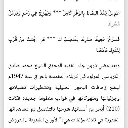
طَوِيلٌ يَمُدُّ البَسْطَ بِالوَفْرِ كَامِلٌ *** وَيَهْزِجُ فِي رَجْزٍ وَيَرْمُلُ
مُسْرِعَا
فَسَرِّحْ خَفِيفًا ضَارِعًا يقْتضِبْ لنا *** مَنِ اجْتثَّ مِنْ قُرْبٍ
لِنُدْرِكَ مَطْمَعَا
وبعد مضي قرون جاء الفقيه المحقق الشيخ محمد صادق
الكرباسي المولود في كربلاء المقدسة بالعراق سنة 1947م
ليضع زحافات البحور الخليلية وتشطيرات تفعيلاتها
وجزئياتها ومنهوكاتها في قوالب منظومة جديدة فكانت
(210) أبحر مع أسمائها، شرحها بالتفصيل مع مشاهداتها
الشعرية في ثلاثة مؤلفات هي: "الأوزان الشعرية .. العروض