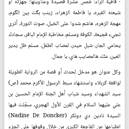
- قافية الراء: خمس عشرة قصيدة وعناوينها: جهزته او
شيعته القبره، يا فاطمة الزهراء، زينب بگت بين الگوم،
مهجة الزهره، هاشم شدوا على الخيل، صوت الثورة، أترى
تجيء فجيعة، الكوفة ومسلم، مخاطبة الإمام الباقر، سجادك
يحامي الجار، شبل حيدر، لمصاب الطفل، مسلم ظل يدير
العين، عنّك هالمصايب هاي، يا جمال.
وكل عنوان هو مدخل لحدث أو قصة من الرواية الطويلة
لواقعة كربلاء واستشهاد سبط الرسول الأكرم محمد (ص)
سيد الشهداء وسيد شباب أهل الجنة الإمام الحسين بن
علي عليهما السلام في القرن الأول الهجري، سجّلت فيها
السيدة نادين دي دونكر (Nadine De Doncker)
انطباعها عن الفاجعة الكبرى من خلال وقوفها على الجزء