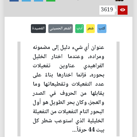
3619
كتب
شعر
أدب
الشعر الحسيني
القصيدة
عنوان أي شيء دليل إلى مضمونه
ومراده، وعندما اختار الخليل
الفراهيدي عناوين تفعيلات
بحوره، فإنما اختارها بناءً على
عدد التفعيلات وتقطيعاتها وما
يقابلها من الحروف في الصدر
والعجز، وكان بحر الطويل هو أول
البحور التام التفعيلات من التفعيلة
الخليلية الذي استوعب شطر كل
بيت 44 حرفاً...