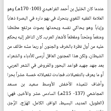
عندما كان الخليل بن أحمد الفراهيدي (100- 170هـ) وهو
العلامة الفقيه اللغوي يتحرك في بهو داره في البصرة ذهاباً
وإياباً وهو يحاكي نفسه ويحدثها بصوت مرتفع مطنطنا
ومنغماً وملحناً ومقطعاً لأشعار العرب، كان الناظر إليه يحكم
عليه من أول نظرة بالخرف والجنون أو ربما مسّه طائف من
الشيطان، ولكن هذا المجنون العاقل أرسى للأدباء والشعراء
بعد جهد جهيد قواعد البحور والعَروض في الشعر العربي،
أو ما يعرف بالتفعيلات، فجاءت تفعيلاته خمسة عشراً بحرا
وأضاف تلميذه الأخفش الأوسط سعيد بن مسعد
المجاشعي (137- 215هـ) السادس عشر والأخير، فهي:
(الطويل، المديد، البسيط، الوافر، الكامل، الهَزَج، الرَّجز،