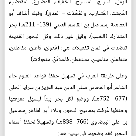
الرَّمَل، السريع، المُنسرح، الخفيف، المضارع، المقتضب،
المُجتث، المُتقارب، والمُحْدَث – المدق)، وقبله أضاف أبو
العتاهية إسماعيل بن القاسم العيني (139- 211هـ) بحر
المتدارك (الخبب)، وقيل غير ذلك، وكل البحور القديمة
تنضدت في ثمان تفعيلات هي: (فعولن، فاعلن، مفاعلتن،
متفاعلن، مفاعيلن، مستفعلن، فاعلاتُنْ، مفعولات).
وعلى طريقة العرب في تسهيل حفظ قواعد العلوم جاء
الشاعر أبو المحاس صفي الدين عبد العزيز بن سرايا الحلي
(677- 752هـ)، ووضع لكل بحر بيتاً ليسهل معرفتها
وحفظها عُرفت بمفاتيح البحور، وتلاه أبو الطاهر إسماعيل
بن علي البيضاوي (766- 838هـ) وتسهيلاً لحفظ أسماء
البحور فقد وضعهما في بيتين هما: