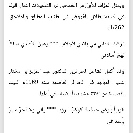
ويمثل المؤلف للأول من الفصحى ذي التفعيلات الثمان قوله
في كتابه: ظلال العَروض في ظئاب المطالع والملاحق:
1/262:
تركتُ الأماني في بلادي لأجلافِ *** رهينَ الأعادي سالكاً
نهجَ أسلافي
وقد أكمل الشاعر الجزائري الدكتور عبد العزيز بن مختار
شبين المولود في الجزائر العاصمة سنة 1969م البيت
بقصيدة من ثلاثة عشر بيتاً يضيف في أولها:
غريباً بأرض حيثُ لا كوكبُ الرؤيا *** رآني ولا فجرٌ منيرٌ
بأسدافي