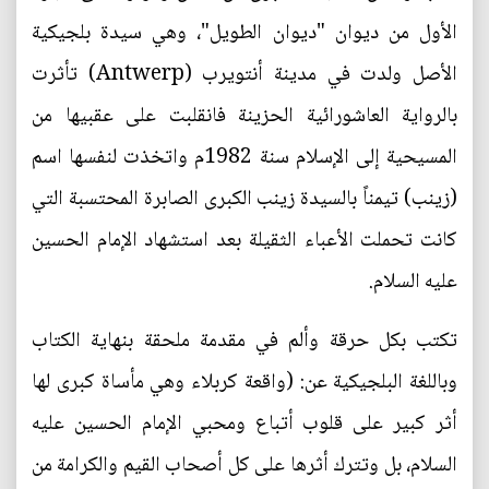
الأول من ديوان "ديوان الطويل"، وهي سيدة بلجيكية
الأصل ولدت في مدينة أنتويرب (Antwerp) تأثرت
بالرواية العاشورائية الحزينة فانقلبت على عقبيها من
المسيحية إلى الإسلام سنة 1982م واتخذت لنفسها اسم
(زينب) تيمناً بالسيدة زينب الكبرى الصابرة المحتسبة التي
كانت تحملت الأعباء الثقيلة بعد استشهاد الإمام الحسين
عليه السلام.
تكتب بكل حرقة وألم في مقدمة ملحقة بنهاية الكتاب
وباللغة البلجيكية عن: (واقعة كربلاء وهي مأساة كبرى لها
أثر كبير على قلوب أتباع ومحبي الإمام الحسين عليه
السلام، بل وتترك أثرها على كل أصحاب القيم والكرامة من