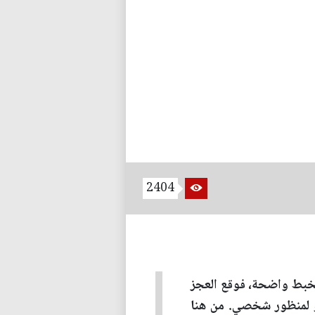
2404
 تخبط واضحة، فوقع العجز
و لمنظور شخصي. من هنا