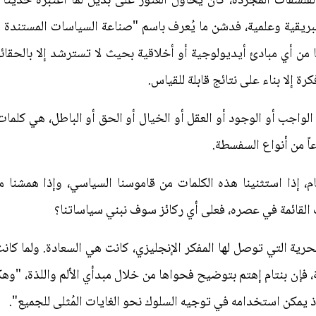
الفلسفات المجردة، كان يحاول العثور على بديل لما اعتبره حديثاً
مبريقية وعلمية، فدشن ما يُعرف باسم "صناعة السياسات المستندة إ
ن أي مبادئ أيديولوجية أو أخلاقية بحيث لا تسترشد إلا بالحقائق
رة إلا بناء على نتائج قابلة للقياس.
 الواجب أو الوجود أو العقل أو الخيال أو الحق أو الباطل، هي كلما
عاً من أنواع السفسطة.
م، إذا استثنينا هذه الكلمات من قاموسنا السياسي، وإذا همشنا 
 القائمة في عصره، فعلى أي ركائز سوف نبني سياساتنا؟
حرية التي توصل لها المفكر الإنجليزي، كانت هي السعادة. ولما كا
، فإن بنتام إهتم بتوضيح فحواها من خلال مبدأي الألم واللذة، "وهك
 يمكن استخدامه في توجيه السلوك نحو الغايات المُثلى للجميع".