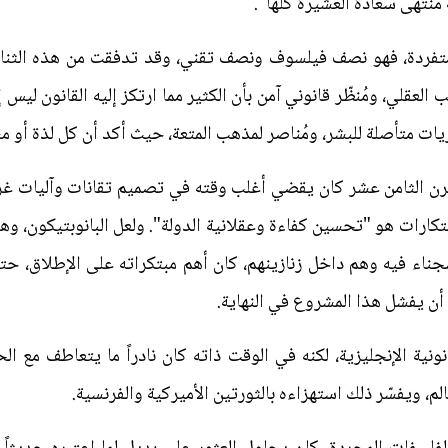
ُنتهى سعادة العشيرة كلها".
متفردة، فهو نصف فيلسوف ونصف تقني، وقد تدفقت من هذه الثنائي
لعقلي، ومُنظّر قانوني آمن بأن الكثير مما ارتكز إليه القانون ليس
يات متأصلة للبشر، ومُناصر لمذهب المتعة، حيث أكد أن كل لذة أو م
قرن الثامن عشر كان يقضي أغلب وقته في تصميم تقانات وآليات غر
تكارات هو "تحسين كفاءة وعقلانية الدولة". ولعل البانوبتيكون، 
ء فيه وهم داخل زنازينهم، كان أهم مبتكراته على الإطلاق، حتى أ
أن يفشل هذا المشروع في النهاية.
نونية الإنجليزية، لكنه في الوقت ذاته كان نادراً ما يتعاطف مع الح
م، ويفسّر ذلك استهزاءه بالثورتين الأميركية والفرنسية.