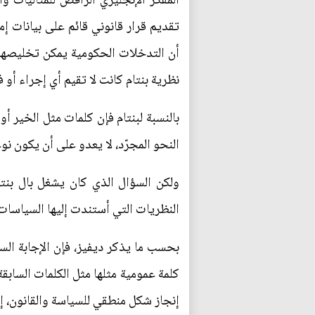
المفكر الإنجليزي الرافض للمثاليات و
تقديم قرار قانوني قائم على بيانات إ
أن التدخلات الحكومية يمكن تخليصها م
نظرية بنتام كانت لا تقيم أي إجراء أو فك
بالنسبة لبنتام فإن كلمات مثل الخير أو
النحو المجرّد، لا يعدو على أن يكون نو
ولكن السؤال الذي كان يشغل بال بنتا
النظريات التي أستندت إليها السياسات
بحسب ما يذكر ديفيز، فإن الإجابة الس
كلمة عمومية مثلها مثل الكلمات السابقة
إنجاز شكل منطقي للسياسة والقانون، إذ