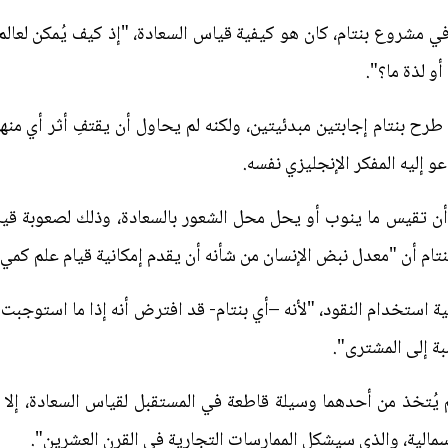
 مشروع بنتام، كان هو كيفية قياس السعادة، "إذ كيف يُمكن لعالم 
و لذة ما؟".
طرح بنتام إجابتين مبدئيتين، ولكنه لم يحاول أن يقتفِ أثر أي من
و إليه المفكر الإنجليزي نفسه.
ن تقيس ما ينوب أو يحل محل الشعور بالسعادة، وذلك لصعوبة قياس 
ام أن "معدل نبض الإنسان من شأنه أن يقدم إمكانية قيام علم كم
نية استخدام النقود، "لأنه –أي بنتام- قد افترض أنه إذا ما استوجب
سبة إلى المشترى".
لم يُتخذ من أحدهما وسيلة قاطعة في المستقبل لقياس السعادة، إل
مالية، والذي سيشكل الممارسات التجارية في القرن العشرين".