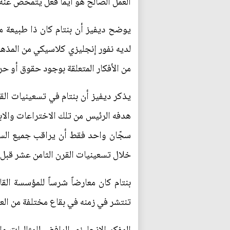
العمل الصالح هو أيما فعل يتمخض عنه م
يوضح ديفيز أن بنتام كان ذا طبيعة 
لديه نفور إنجليزي كلاسيكي من المذهب ا
من الأفكار المتعلقة بوجود حقوق أو حر
يذكر ديفيز أن بنتام في تسعينيات ال
هدفه الرئيس من تلك الاختراعات والاب
سجّان واحد فقط أن يراقب جميع السجنا
خلال تسعينيات القرن الثامن عشر قبل 
بنتام كان معارضاً شرساً للمؤسسة القا
تنتشر في زمنه في بقاع مختلفة من العال