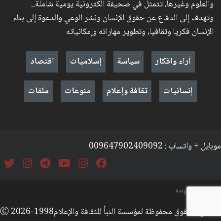
والعلوم وغيرها، تتمثل في صحيفة الكترونية يومية شاملة..
وتهدف إلى الدفاع عن حقوق الإنسان ونشر الوعي والدعوة إلى بناء
الإنسان فكريا وثقافيا، وتطوير مهاراته وإمكانياته
آراء وافكار
سياسة
إسلاميات
اقتصاد
إنسانيات
ثقافة وإعلام
منوعات
ملفات
موبايل + واتساب : 009647902409092
السياسة والخصوصة
جميع الحقوق محفوظة لمؤسسة النبأ للثقافة والإعلامⒸ 2026-1998