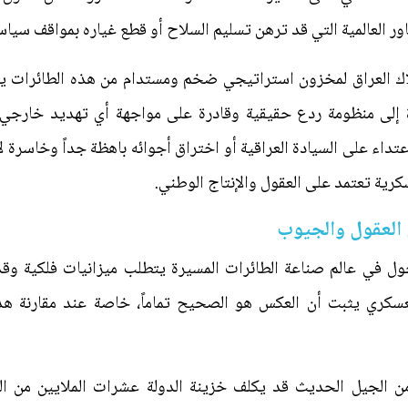
ور العالمية التي قد ترهن تسليم السلاح أو قطع غياره بمواقف سياس
اك العراق لمخزون استراتيجي ضخم ومستدام من هذه الطائرات يمنح
إلى منظومة ردع حقيقية وقادرة على مواجهة أي تهديد خارجي أ
داء على السيادة العراقية أو اختراق أجوائه باهظة جداً وخاسرة ل
رية تعتمد على العقول والإنتاج الوطني.
العقول والجيوب
ول في عالم صناعة الطائرات المسيرة يتطلب ميزانيات فلكية وقد
لعسكري يثبت أن العكس هو الصحيح تماماً، خاصة عند مقارنة هذه 
من الجيل الحديث قد يكلف خزينة الدولة عشرات الملايين من الدو