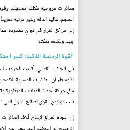
بطائرات مروحية مكلفة تستهلك وقود
الحجم، عالية الدقة وغير مرئية تقريبا
إلى مراكز القرار في ثوانٍ معدودة، مم
جهد وتكلفة ممكنة.
القوة الردعية الذكية: كسر احتك
في الجانب القتالي، أثبتت الحروب الح
الأوسط، أن الطائرات المسيرة الانتحا
شل حركة أحدث الدبابات المتطورة وتدم
قلب موازين القوى لصالح الدول التي ت
إن اتجاه العراق لإنتاج آلاف الطائرات 
إذ يتيح له التوقف التدريجي عن الا