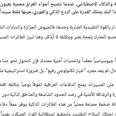
ة والذكاء الاصطناعي. عندما تصبح أجواء العراق محمية بعيون
ا البلد يمتلك القدرة على الردع الذكي والفوري، حينها فقط سيبدأ
 بالقوة التقليدية الضاربة وحدها؛ فالجيوش الجرّارة والدبابات الثقي
 المعارك بلمحة بصر وبتكلفة لا تُذكر، وهنا تبرز الطائرات المسير
اً جيوسياسياً معقداً وتحديات أمنية ممتدة، فإن التحول نحو صناعة 
ال، لم يعد مجرد "خيار تكنولوجي رفيع"، بل ضرورة استراتيجية ملحّ
على المسيرات يمنح الدفاعات العراقية تفوقاً نوعياً بتكلفة اق
 والرشاقة الأمنية في رصد الحدود الشاسعة والمناطق النائية دون ا
انة ضخمة مصنعة محلياً من هذه الطائرات الذكية يوفر عمقاً دفا
ر احتكار السلاح التقليدي وتحقيق استقلالية القرار العسكري بعيدا