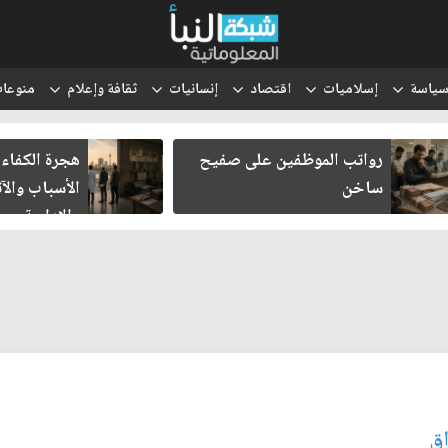
ياسة
إسلاميات
اقتصاد
إنسانيات
ثقافة وإعلام
منوعا
رواتب الموظفين على صفيح
هجرة الكفاءا
ساخن
الأسباب والآث
والإدارية
اق