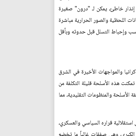
نذار خاطئ، يمكن لـ "درون" صغيرة
انات اللحظية والصور الحرارية مباشرة
مناسب وإحباط التسلل قبل حدوثه وبأقل
كرانيا والمواجهات الأخيرة في الشرق
تمكنت هذه الأسلحة قليلة التكلفة من
 الأسلحة والمنظومات التقليدية، مما
لى استقلالية قراره السياسي والعسكري،
الكبرى، وهي صفقات غالباً ما تخضع