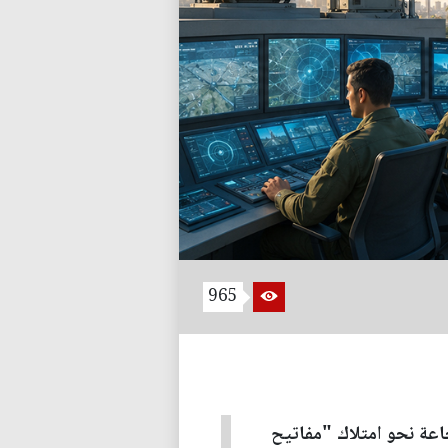
965
جاعة نحو امتلاك "مفاتيح