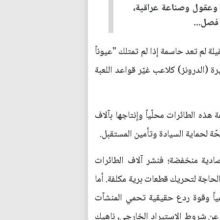
 وعقول وصناعة عراقية،
 فصل...
لة لم تعد حاسمة إذا لم تمتلك "عيوناً
ة (الدرونز) كلاعب غيّر قواعد اللعبة
هذه الطائرات محلّياً وإنتاجها بآلاف
ة لحماية السيادة وتأمين المستقبل.
تصادية منخفضة؛ فنشر آلاف الطائرات
لحاجة لتحريك قطعات برية مكلفة. أما
عياً وقوة ردع حقيقية تحمي المنشآت
ً عن شروط الاستيراد الخارجي، ناهيك