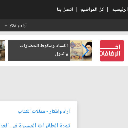
الرئيسية
|
كل المواضيع
|
اتصل بنا
آراء وافكار
س
بعين كتب لنفسه
الفساد وسقوط الحضارات
والدول
آراء وافكار
-
مقالات الكتاب
ثورة الطائرات المسيرة في العر