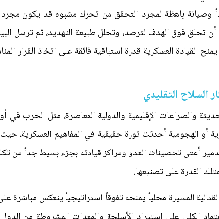
اً وصيانة باهظة لمجرد التحقق من تحرك مشبوه قد يكون مجرد إ
ً، أن تحلق فوق الهدف لترصد، وتحلل طبيعة التهديد، ثم ترسل البي
ا يمنح القيادة العسكرية قدرة استباقية فائقة على اتخاذ القرار ال
ار السلاح التقليدي
ديثة والصراعات الإقليمية والدولية المعاصرة، مثل الحرب في أو
رية أو الهجومية أحدثت ثورة حقيقية في المفاهيم العسكرية، حيث 
ير أعتى تحصينات العدو ومراكز قيادته بجزء بسيط جداً من تكلفة
متلك القدرة على تصنيعها.
القتالية المسيرة محلياً يمنحه تفوقاً استراتيجياً ينعكس مباشرة ع
عتماد الكلي على استيراد الأسلحة والمعدات المشروطة من الدول 