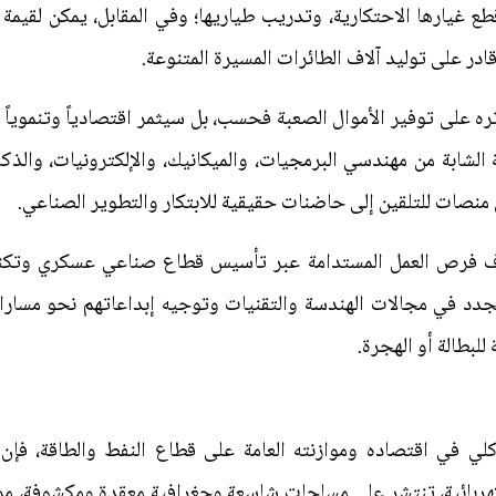
قطع غيارها الاحتكارية، وتدريب طياريها؛ وفي المقابل، يمكن لقيمة
ادر على توليد آلاف الطائرات المسيرة المتنوعة.
ه على توفير الأموال الصعبة فحسب، بل سيثمر اقتصادياً وتنموياً
ة الشابة من مهندسي البرمجيات، والميكانيك، والإلكترونيات، وال
ن منصات للتلقين إلى حاضنات حقيقية للابتكار والتطوير الصناعي.
ف فرص العمل المستدامة عبر تأسيس قطاع صناعي عسكري وتكنو
لجدد في مجالات الهندسة والتقنيات وتوجيه إبداعاتهم نحو مسارا
 للبطالة أو الهجرة.
لي في اقتصاده وموازنته العامة على قطاع النفط والطاقة، فإن ح
كهربائية، تنتشر على مساحات شاسعة وجغرافية معقدة ومكشوفة، مم