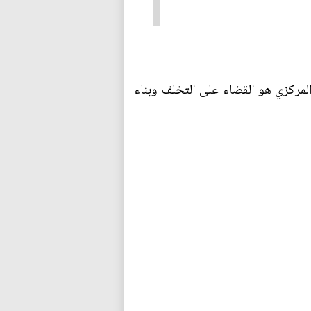
 في العراق منذ تأسيس الدولة الحديثة (1921) جعلت هدفها المركزي هو القضاء على التخلف وبناء