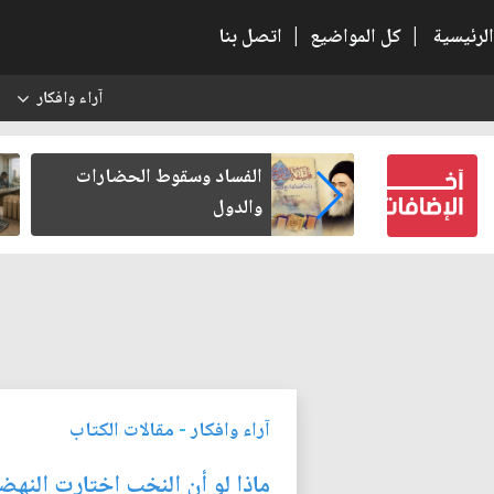
الرئيسية
|
كل المواضيع
|
اتصل بنا
آراء وافكار
س
عين كتب لنفسه
الفساد وسقوط الحضارات
والدول
آراء وافكار
-
مقالات الكتاب
ماذا لو أن النخب اختارت النهض