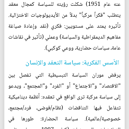
عنه عام 1951) شكلت رؤيته للسياسة كمجال معقد
يتطلب "فكراً مركباً" بدلاً من الأيديولوجيات الاختزالية.
تأثيره يمتد على مستويين: فكري (نقد وإعادة صياغة
مفاهيم الديمقراطية والسياسة) وعملي (تأثير في نقاشات
عامة، سياسات حضارية، ووعي كوكبي).
الأسس الفكرية: سياسة التعقد والإنسان
يرفض موران السياسة التبسيطية التي تفصل بين
"الاقتصاد" و"الاجتماع" أو "الفرد" و"المجتمع"، ويدعو
إلى سياسة مركبة ترى الواقع في تعقده: أنظمة ديناميكية
تتفاعل فيها التناقضات (نظام/فوضى، فرد/مجتمع،
خصوصية/عالمية). سياسة الحضارة: طورها في