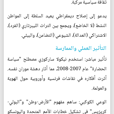
ثقافة سياسية مركبة.
يدعو إلى إصلاح ديمقراطي يعيد السلطة إلى المواطن
النشط (لا الخاضع)، ويجمع بين التراث الليبرتاري (الفرد)،
الاشتراكي (العدالة)، الشيوعي (التضامن)، والبيئي.
التأثير العملي والممارسة
تأثير مباشر: استخدم نيكولا ساركوزي مصطلح "سياسة
الحضارة" عام 2007-2008، مما أثار دهشة موران نفسه.
أثرت أفكاره في نقاشات فرنسية وأوروبية حول الهوية
والعولمة.
الوعي الكوكبي: ساهم مفهوم "الأرض-وطن" و"البولي-
كريزيس" في تشكيل خطابات الأمم المتحدة واليونسكو