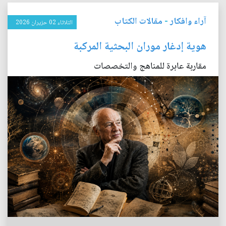
آراء وافكار
-
مقالات الكتاب
الثلاثاء 02 حزيران 2026
هوية إدغار موران البحثية المركبة
مقاربة عابرة للمناهج والتخصصات