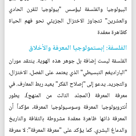
البيولوجيا والفلسفة ليؤسس "بيولوجيا للقرن الحادي
والعشرين" تتجاوز الاختزال الجزيئي نحو فهم الحياة
كظاهرة معقدة
الفلسفة: إبستمولوجيا المعرفة والأخلاق
الفلسفة ليست إضافة بل جوهر هذه الهوية. ينتقد موران
"الباراديغم التبسيطي" الذي يعتمد على الفصل، الاختزال،
والتجريد. يدعو إلى "إصلاح الفكر" يعيد ربط المعارف. في
معرفة المعرفة (المجلد الثالث من المنهج)، يطور
أنثروبولوجيا المعرفة وسوسيولوجيا المعرفة، مؤكداً أن
المعرفة ذاتها ظاهرة معقدة مشروطة بالثقافة والتاريخ
والدماغ البشري. كما يؤكد على "معرفة المعرفة": لا معرفة