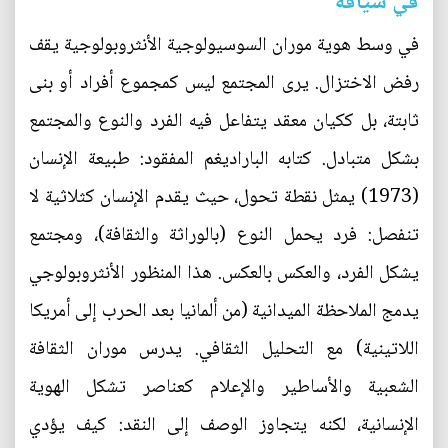
في سياقه
في وسط هوية موران السوسيولوجية الأنثروبولوجية يقف
رفض الاختزال. يرى المجتمع ليس كمجموع أفراد أو بنى
ثابتة، بل ككيان معقد يتفاعل فيه الفرد والنوع والمجتمع
بشكل متبادل. كتابه الباراديغم المفقود: طبيعة الإنسان
(1973) يمثل نقطة تحول، حيث يقدم الإنسان كثلاثية لا
تنفصل: فرد يحمل النوع (بالوراثة والثقافة)، ومجتمع
يشكل الفرد، والعكس بالعكس. هذا المنظور الأنثروبولوجي
يدمج الملاحظة الميدانية (من ألمانيا بعد الحرب إلى أمريكا
اللاتينية) مع التحليل الثقافي. يدرس موران الثقافة
الشعبية والأساطير والإعلام كعناصر تشكل الهوية
الإنسانية، لكنه يتجاوز الوصف إلى النقد: كيف يؤدي