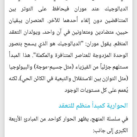
الديالوجيك عند موران فيحافظ على التوتر بين
المتناقضين دون إلغاء أحدهما للآخر. العنصران يبقيان
حيين، متضادين ومتعاونين في آن واحد، ويولدان التعقد
المنظم. يقول موران: "الديالوجيك هو الذي يسمح بتصور
الوحدة المزدوجة للعناصر المتنافرة والمكملة". هذا المبدأ
مستلهم جزئياً من الفيزياء (مثل جسيم-موجة) والبيولوجيا
(مثل التوازن بين الاستقلال والتبعية في الكائن الحي)، لكنه
يُعمم على كل مستويات الوجود
الحوارية كمبدأ منظم للتعقد
في سلسلة المنهج، يظهر الحوار كواحد من المبادئ الأربعة
الكبرى إلى جانب: