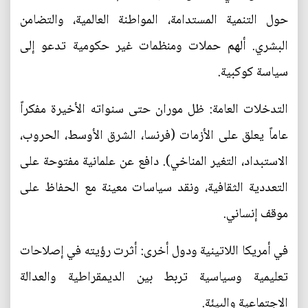
حول التنمية المستدامة، المواطنة العالمية، والتضامن
البشري. ألهم حملات ومنظمات غير حكومية تدعو إلى
سياسة كوكبية.
التدخلات العامة: ظل موران حتى سنواته الأخيرة مفكراً
عاماً يعلق على الأزمات (فرنسا، الشرق الأوسط، الحروب،
الاستبداد، التغير المناخي). دافع عن علمانية مفتوحة على
التعددية الثقافية، ونقد سياسات معينة مع الحفاظ على
موقف إنساني.
في أمريكا اللاتينية ودول أخرى: أثرت رؤيته في إصلاحات
تعليمية وسياسية تربط بين الديمقراطية والعدالة
الاجتماعية والبيئة.