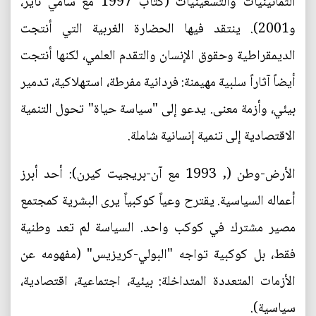
الثمانينيات والتسعينيات (كتاب 1997 مع سامي ناير،
و2001). ينتقد فيها الحضارة الغربية التي أنتجت
الديمقراطية وحقوق الإنسان والتقدم العلمي، لكنها أنتجت
أيضاً آثاراً سلبية مهيمنة: فردانية مفرطة، استهلاكية، تدمير
بيئي، وأزمة معنى. يدعو إلى "سياسة حياة" تحول التنمية
الاقتصادية إلى تنمية إنسانية شاملة.
الأرض-وطن (, 1993 مع آن-بريجيت كيرن): أحد أبرز
أعماله السياسية. يقترح وعياً كوكبياً يرى البشرية كمجتمع
مصير مشترك في كوكب واحد. السياسة لم تعد وطنية
فقط، بل كوكبية تواجه "البولي-كريزيس" (مفهومه عن
الأزمات المتعددة المتداخلة: بيئية، اجتماعية، اقتصادية،
سياسية).