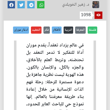
د. زهير الخويلدي
1098
فلسفة
المعرفة
التربية
الأفكار
فكر
التعقيد
ادغار موران
في عالم يزداد تعقداً، يقدم موران
أداة للتفكير لا تدمر التعقد بل
تحتضنه، وتربط العلم بالأخلاق،
والجزء بالكل، والإنسان بالكون.
هذه الهوية ليست نظرية جاهزة بل
دعوة مستمرة للرحلة: رحلة فهم
الذات الإنسانية من خلال إعادة
بناء طريقة معرفتنا بالعالم. إنها
نموذج حي للباحث العابر للحدود،