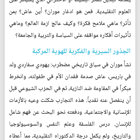
العلوم التقليدية. فمن هو ادغار موران؟ أين عاش؟ بمن
تأثر؟ ماهي ملامح فكرة؟ وكيف عالج ازمة العالم؟ وماهي
تأثيرات أفكاره مواقفه على السياسة والتربية والجامعة؟
الجذور السيرية والفكرية للهوية المركبة
نشأ موران في سياق تاريخي مضطرب: يهودي سفاردي ولد
في باريس، عاش صدمة فقدان الأم في طفولته، وانخرط
مبكراً في المقاومة ضد النازية، ثم في الحزب الشيوعي قبل
أن ينفصل عنه نقدياً. هذه التجارب شكلت وعيه بالأزمات
الإنسانية والاجتماعية، ودفعته نحو البحث عن فهم شامل
للإنسان. درس الفلسفة وعلم النفس والسوسيولوجيا
والتاريخ، ولم يكمل درجة الدكتوراه التقليدية، مما أعطاه