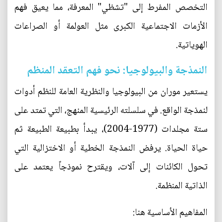
التخصص المفرط إلى "تشظي" المعرفة، مما يعيق فهم
الأزمات الاجتماعية الكبرى مثل العولمة أو الصراعات
الهوياتية.
النمذجة والبيولوجيا: نحو فهم التعقد المنظم
يستعير موران من البيولوجيا والنظرية العامة للنظم أدوات
لنمذجة الواقع. في سلسلته الرئيسية المنهج، التي تمتد على
ستة مجلدات (1977-2004)، يبدأ بطبيعة الطبيعة ثم
حياة الحياة. يرفض النمذجة الخطية أو الاختزالية التي
تحول الكائنات إلى آلات، ويقترح نموذجاً يعتمد على
الذاتية المنظمة.
المفاهيم الأساسية هنا: