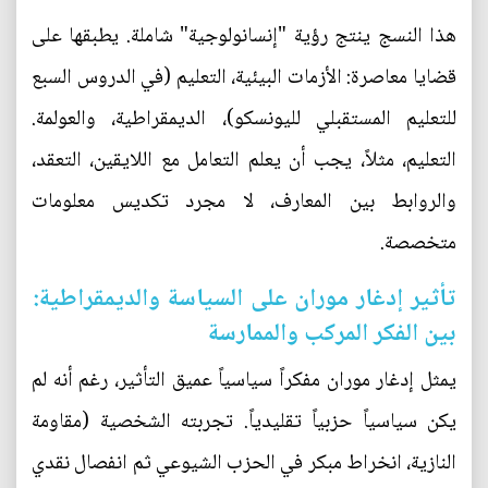
هذا النسج ينتج رؤية "إنسانولوجية" شاملة. يطبقها على
قضايا معاصرة: الأزمات البيئية، التعليم (في الدروس السبع
للتعليم المستقبلي لليونسكو)، الديمقراطية، والعولمة.
التعليم، مثلاً، يجب أن يعلم التعامل مع اللايقين، التعقد،
والروابط بين المعارف، لا مجرد تكديس معلومات
متخصصة.
تأثير إدغار موران على السياسة والديمقراطية:
بين الفكر المركب والممارسة
يمثل إدغار موران مفكراً سياسياً عميق التأثير، رغم أنه لم
يكن سياسياً حزبياً تقليدياً. تجربته الشخصية (مقاومة
النازية، انخراط مبكر في الحزب الشيوعي ثم انفصال نقدي