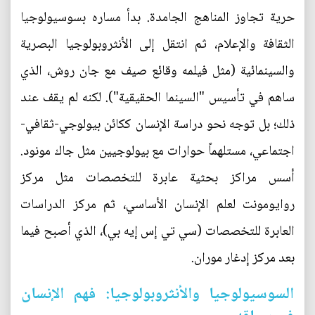
حرية تجاوز المناهج الجامدة. بدأ مساره بسوسيولوجيا
الثقافة والإعلام، ثم انتقل إلى الأنثروبولوجيا البصرية
والسينمائية (مثل فيلمه وقائع صيف مع جان روش، الذي
ساهم في تأسيس "السينما الحقيقية"). لكنه لم يقف عند
ذلك؛ بل توجه نحو دراسة الإنسان ككائن بيولوجي-ثقافي-
اجتماعي، مستلهماً حوارات مع بيولوجيين مثل جاك مونود.
أسس مراكز بحثية عابرة للتخصصات مثل مركز
روايومونت لعلم الإنسان الأساسي، ثم مركز الدراسات
العابرة للتخصصات (سي تي إس إيه بي)، الذي أصبح فيما
بعد مركز إدغار موران.
السوسيولوجيا والأنثروبولوجيا: فهم الإنسان