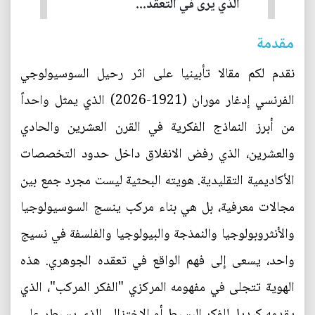
الذي يرى في التعقد...
مقدمة
نقدم لكم مقالا تأبينيا على اثر رحيل السوسيولوجي
الفرنسي إدغار موران (1921-2026) الذي يمثل واحداً
من أبرز النماذج الفكرية في القرن العشرين والحادي
والعشرين، الذي رفض الانغلاق داخل حدود التخصصات
الأكاديمية التقليدية. هويته البحثية ليست مجرد جمع بين
مجالات معرفية، بل هي بناء مركب ينسج السوسيولوجيا
والأنثروبولوجيا والنمذجة والبيولوجيا والفلسفة في نسيج
واحد، يسعى إلى فهم الواقع في تعقده الجوهري. هذه
الهوية تتجلى في مفهومه المركزي "الفكر المركب"، الذي
يقدمه كبديل للفكر البسيط أو الاختزالي الذي يسيطر على