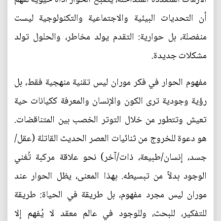
أن التحديات البيئية والاجتماعية والتكنولوجية ليست
منفصلة، بل حوارية: التقدم يولد مخاطر، والحلول تولد
مشكلات جديدة.
مفهوم الحوار في فكر موران ليس تقنية منهجية فقط، بل
رؤية وجودية ترى الكون والإنسان والمعرفة ككيانات حية
تعيش وتتطور من خلال التوتر الخصب بين المتناقضات.
هو دعوة للخروج من ثنائيات العصر الحديث القاتلة (عقل/
جسد، إنسان/طبيعة، ذات/آخر) نحو علاقة مركبة تُغني
الوجود بدلاً من تبسيطه. بهذا المعنى، يظل الحوار عند
موران ليس مجرد مفهوم، بل طريقة في الحياة: طريقة
للتفكير، للبحث، وللوجود في عالم معقد لا يُفهم إلا