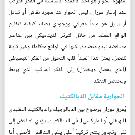
مفهوم الحوار هو أحد الأعمدة الأساسية في الفكر المركب
عند إدغار موران. ليس الحوار هنا مجرد نقاش أو تبادل
آراء، بل هو مبدأ معرفي ووجودي يصف كيفية تنظيم
الواقع المعقد من خلال التوتر الديناميكي بين عناصر
متناقضة تبدو متضادة، لكنها في الواقع متكاملة وغير قابلة
للفصل. يمثل هذا المبدأ قلب التحول من الفكر التبسيطي
(الذي يفصل ويختزل) إلى الفكر المركب الذي يربط
ويحتضن التعقد
الحوارية مقابل الديالكتيك
يُفرق موران بوضوح بين الديالوجيك والديالكتيك التقليدي
(الهيغلي أو الماركسي). في الديالكتيك، يؤدي التناقض إلى
نفي وتجاوز ينتج تركيباً أعلى يلغي التناقض الأصلي. أما