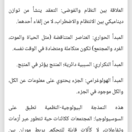
العلاقة بين النظام والفوضى: التعقد ينشأ من توازن
ديناميكي بين الانتظام والاضطراب، لا من إلغاء أحدهما.
المبدأ الحواري: العناصر المتناقضة (مثل الحياة والموت،
الفرد والمجتمع) تكون متكاملة ومتضادة في الوقت نفسه.
المبدأ التكراري: السببية دائرية؛ المنتج يؤثر في المنتِج.
المبدأ الهولوغرامي: الجزء يحتوي على معلومات عن الكل،
والكل موجود في الجزء.
هذه النمذجة البيولوجية-النظمية تطبق على
السوسيولوجيا: المجتمعات ككائنات حية تتطور عبر أزمات
وتفاعلات، لا كآلات قابلة للتحكم. يربط موران بين