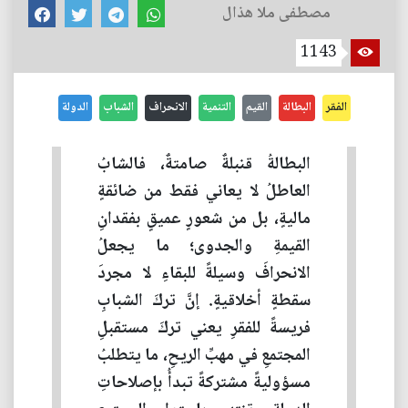
مصطفى ملا هذال
1143
الفقر
البطالة
القيم
التنمية
الانحراف
الشباب
الدولة
البطالةُ قنبلةٌ صامتةٌ، فالشابُ
العاطلُ لا يعاني فقط من ضائقةٍ
ماليةٍ، بل من شعورٍ عميقٍ بفقدانِ
القيمةِ والجدوى؛ ما يجعلُ
الانحرافَ وسيلةً للبقاءِ لا مجردَ
سقطةٍ أخلاقيةٍ. إنَّ تركَ الشبابِ
فريسةً للفقرِ يعني تركَ مستقبلِ
المجتمعِ في مهبِّ الريحِ، ما يتطلبُ
مسؤوليةً مشتركةً تبدأُ بإصلاحاتِ