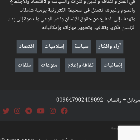
في الفكر والثقافة والدين والتراث والسياسة والاقتصاد والاجتماع
والعلوم وغيرها، تتمثل في صحيفة الكترونية يومية شاملة..
وتهدف إلى الدفاع عن حقوق الإنسان ونشر الوعي والدعوة إلى بناء
الإنسان فكريا وثقافيا، وتطوير مهاراته وإمكانياته
آراء وافكار
سياسة
إسلاميات
اقتصاد
إنسانيات
ثقافة وإعلام
منوعات
ملفات
موبايل + واتساب : 009647902409092
السياسة والخصوصة