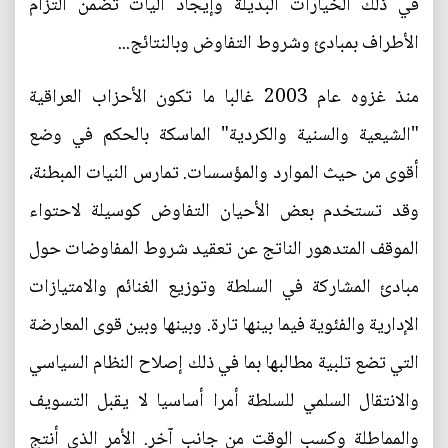
في ذلك الخيارات البديلة وإيجاد آليات تضمن التزام
الأطراف بمبادئ وشروط التفاوض وبالنتائج...
منذ غزوه عام 2003 غالبا ما تكون الأحزاب العراقية
"الشيعية والسنية والكردية" الماسكة بالحكم في وضع
أقوى من حيث الموارد والمؤسسات. تمارس النيات المبطنة،
وقد تستخدم بعض الأحيان التفاوض كوسيلة لاحتواء
الموقف المتدهور الناتج عن تعقيد شروط المفاوضات حول
مبادئ المشاركة في السلطة وتوزيع الغنائم والامتيازات
الإدارية والفئوية فيما بينها تارة. وبينها وبين قوى المعارضة
التي تضع تلبية مطالبها بما في ذلك إصلاح النظام السياسي
والانتقال السلمي للسلطة أمرا أساسيا لا يقبل التسويف
والمماطلة وكسب الوقت من جانب آخر. الأمر الذي أنتج