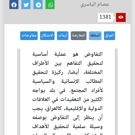
عصام الياسري
1381
العراق
السلطة
المعارضة
أزمات
الاحتكار
مفاوضات
التفاوض هو عملية أساسية
لتحقيق التفاهم بين الأطراف
المختلفة، أيضا، ركيزة لتحقيق
المطالب الإنسانية والسياسية
لأفراد المجتمع. في بلد يواجه
الكثير من التعقيدات في العلاقات
الدولية والإقليمية، كالعراق، يجب
أن ينظر إلى التفاوض بوصفه
وسيلة سلمية لتحقيق الأهداف