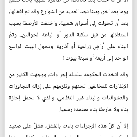
الا ان ما حدث بعد 2003؛ كل ظاهرة سلبية باتت تتسع
يوما بعد اخر، وبتنا نجد العديد من الشوارع وقد تم اقفالها،
بعد أن تحولت إلى أسواق شعبية، واختفت الأرصفة بسبب
استغلالها من قبل سكنة الدور أو الباعة الجوالين.. وتمَّ
البناء على أراضٍ زراعية أو آثارية، وتحول البيت الواسع
الواحد إلى أربعة أو سبعة بيوت !
وقد اتخذت الحكومة سلسلة إجراءات، ووجهت الكثير من
الإنذارات للمخالفين تحثهم وتلزمهم على إزالة التجاوزات
والعشوائيات والبناء غير النظامي، والذي لا يحمل إجازة
بناء ولا خارطة بناء معتمدة رسميا.
إلا أن كلَّ هذه الإجراءات باءت بالفشل، فشلٌ على صعيد