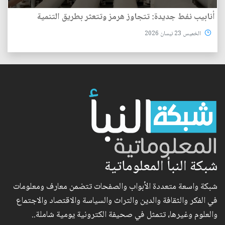
أنابيب نفط جديدة: تتجاوز هرمز وتتعثر بطريق التنمية
الخميس 23 نيسان 2026
شبكة النبأ المعلوماتية
شبكة واسعة متعددة الأبواب والصفحات تتضمن معارف ومعلومات
في الفكر والثقافة والدين والتراث والسياسة والاقتصاد والاجتماع
والعلوم وغيرها، تتمثل في صحيفة الكترونية يومية شاملة..