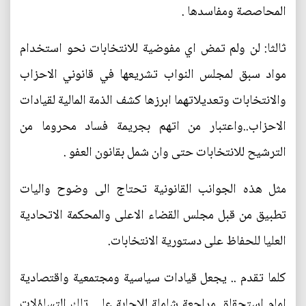
المحاصصة ومفاسدها .
ثالثا: لن ولم تمض اي مفوضية للانتخابات نحو استخدام
مواد سبق لمجلس النواب تشريعها في قانوني الاحزاب
والانتخابات وتعديلاتهما ابرزها كشف الذمة المالية لقيادات
الاحزاب..واعتبار من اتهم بجريمة فساد محروما من
الترشيح للانتخابات حتى وان شمل بقانون العفو .
مثل هذه الجوانب القانونية تحتاج الى وضوح واليات
تطبيق من قبل مجلس القضاء الاعلى والمحكمة الاتحادية
العليا للحفاظ على دستورية الانتخابات.
كلما تقدم .. يجعل قيادات سياسية ومجتمعية واقتصادية
امام استحقاق مراجعة شاملة للإجابة على تلك التساؤلات