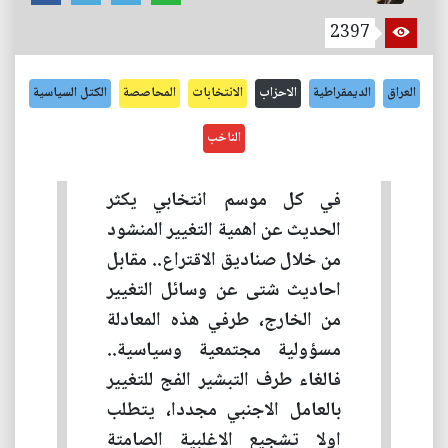
2397
العراق
الديمقراطية
الاحزاب
الانتخابات
المحاصصة
الكتل السياسية
الناخب
في كل موسم انتخابي يكثر
الحديث عن اهمية التغيير المنشود
من خلال صناديق الاقتراع.. مقابل
احاديث شتى عن وسائل التغيير
من الخارج، طرفي هذه المعادلة
مسؤولية مجتمعية وسياسية..
فالغاء طرف التبشير الفج للتغيير
بالعامل الاجنبي مجددا، يتطلب
اولا تشجيع الاغلبية الصامتة