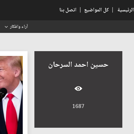
الرئيسية
|
كل المواضيع
|
اتصل بنا
آراء وافكار
س
حسين احمد السرحان
1687