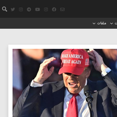
ت
ملفات