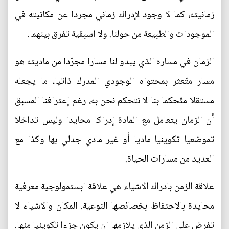
زمانيته، كما لا وجود لإدراك زماني مجردا عن مكانيته في
الموجودات والطبيعة من حولنا. ولا اسبقية تفرق بينهما.
الزمان في مساره الذي يبدو لنا مسارا مجرّدا من ماديته هو
مسار متّعثر بمحتواه الوجودي المدرك ذاتيا، ما يجعله
مستقلا متّحكما بنا لا نتحكم نحن به، رغم إعترافنا المسبق
أن الزمان يتعامل مع المادة إدراكا محايدا وليس تداخلا
تموضعيا تكوينيا ماديا أو غير مادي جدلي بها وكذا مع
العديد من مسارات الحياة.
علاقة الزمن بادراك الاشياء هي علاقة ابستمولوجية معرفية
محايدة بالاحتفاظ بخصائصها النوعية. المكان والاشياء لا
تفرض على الزمن الذي يلازمها ان يكون جزءا تكوينيا منها.