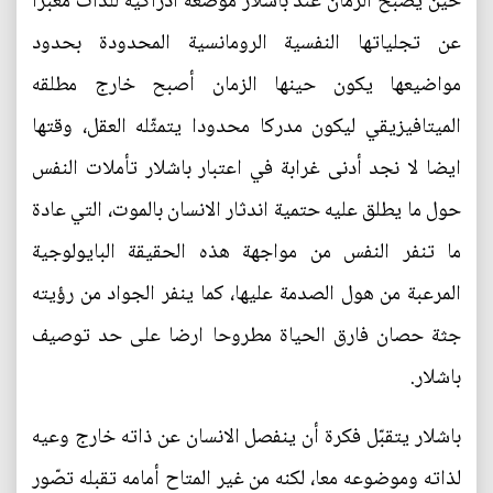
حين يصبح الزمان عند باشلار موضعة ادراكية للذات معّبرا
عن تجلياتها النفسية الرومانسية المحدودة بحدود
مواضيعها يكون حينها الزمان أصبح خارج مطلقه
الميتافيزيقي ليكون مدركا محدودا يتمثّله العقل، وقتها
ايضا لا نجد أدنى غرابة في اعتبار باشلار تأملات النفس
حول ما يطلق عليه حتمية اندثار الانسان بالموت، التي عادة
ما تنفر النفس من مواجهة هذه الحقيقة البايولوجية
المرعبة من هول الصدمة عليها، كما ينفر الجواد من رؤيته
جثة حصان فارق الحياة مطروحا ارضا على حد توصيف
باشلار.
باشلار يتقبّل فكرة أن ينفصل الانسان عن ذاته خارج وعيه
لذاته وموضوعه معا، لكنه من غير المتاح أمامه تقبله تصّور