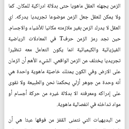
الزمن يجهله العقل ماهويا حتى بدلالة ادراكية للمكان. كما
ولا يمكن للعقل جعل الزمن موضوعا تجريديا يدركه. اي
العقل لا يدرك الزمن بغير ملازمته مكانيا للأشياء والاجسام.
حين نجد رمز الزمن حرفT في المعادلات الرياضية
الفيزيائية والكيميائية انما يكون التعامل معه تنظيرا
تجريديا يختلف عن الزمن الواقعي. الشيء الأهم أن الزمان
على الارض وفي الكون يمتلك خاصيّة ماهوية واحدة هي
أنه وحدة من جوهر أزلي يحكمنا نحن والطبيعة ولا نقوى
على إدراكه ومعرفته الا بدلالة غيره من حركة أجسام أو
مواد تداخله في انفصالية ماهوية.
من البديهيات التي نتمنى القفز من فوقها عبثا هي أن