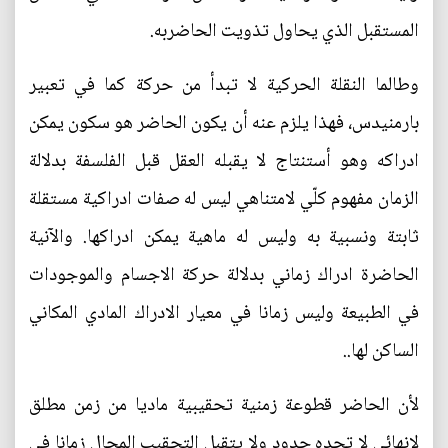
المستقبل الذي يحاول تذويت الحاضربه.
وطالما النقلة الحركية لا تبدأ من حركة كما في تعبير
بارمنيدس، فهذا يلزم عنه أن يكون الحاضر هو سكون يمكن
ادراكه وهو أستنتاج لا يقبله العقل قبل الفلسفة بدلالة
الزمان مفهوم كلّي لامتناهي ليس له صفات ادراكية مستقلة
ثابتة ونسبية به وليس له ماهية يمكن ادراكها. والآنية
الحاضرة ادراك زماني بدلالة حركة الاجسام والموجودات
في الطبيعة وليس زمانا في معيار الادراك المادي المكاني
الساكن لها..
لأن الحاضر قطوعة زمنية تحقيبية ماديا من زمن مطلق
لانهائي لا تحده حدود ولا يتقبل التحقيب المحال زمانا في