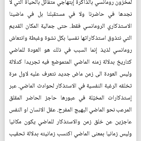
لمخزون رومانسي بالذاكرة إبتهاجي متفائل بالحياة التي لا
نجدها في حاضرنا ولا في مستقبلنا بل في ماضينا
الاستذكاري الرومانسي فقط. حتى جمالية المكان القديم
التي نتذوق استذكاراتها نفسيا بكل نشوة وغبطة وانتعاش
رومانسي لذيذ إنما السبب في ذلك هو العودة للماضي
كتاريخ بدلالة زمنه الماضي المتموضع فيه تجريدا كدلالة
وليس العودة الى زمن ماض جديد نتعرف عليه لاول مرة
تخلقه الرغبة النفسية في الاستذكار لحوادث الماضي. عبر
إستذكارات المخيّلة في عبورها حاجز الحاضر المقلق
المرعب نحو الماضي البهيج المفرح. عقل الانسان او النفس
عاجزين عن خلق زمن والاستذكار للماضي يكون مكانيا
وليس زمانيا بمعنى الماضي اكتسب زمانيته بدلالة تحقيب