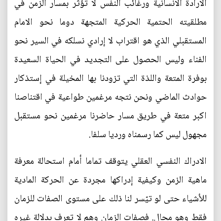
الارادة الانسانية ورغائب النفس لا تؤثر بمسار الزمن في
مطلقيته الحتمية الحركية المتجهة دوما نحو الامام
المستقبلي الذي هو اقتراب لا إرادي نسلكه في السير نحو
الفناء وليس الحصول على التجديد في الحياة السعيدة
بوفرة المتعة واللذة التي تزودنا بها المخيلة في إستذكار
حوادث الماضي ونحن نتجه مرغمين طواعية في اقتناصنا
اكبر متعة في طريق مسار حاضرنا مرغمين نحو مستقبل
مجهول ليس كما رسمناه ورديا سلفا.
الادراك النفسي العقلي يتوقف تماما أمام استحالة معرفة
ماهية الزمن وكيفية إدراكها مجردة عن الحركة المادية
للأشياء حتى لو تيّسر لنا ذلك على مستوى الصفات للزمان
فقط وهو محال. فصفات الزمان وهم لا تعرف بدلالة غيره