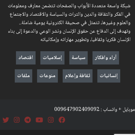
شبكة واسعة متعددة الأبواب والصفحات تتضمن معارف ومعلومات
في الفكر والثقافة والدين والتراث والسياسة والاقتصاد والاجتماع
والعلوم وغيرها، تتمثل في صحيفة الكترونية يومية شاملة..
وتهدف إلى الدفاع عن حقوق الإنسان ونشر الوعي والدعوة إلى بناء
الإنسان فكريا وثقافيا، وتطوير مهاراته وإمكانياته
آراء وافكار
سياسة
إسلاميات
اقتصاد
إنسانيات
ثقافة وإعلام
منوعات
ملفات
موبايل + واتساب : 009647902409092