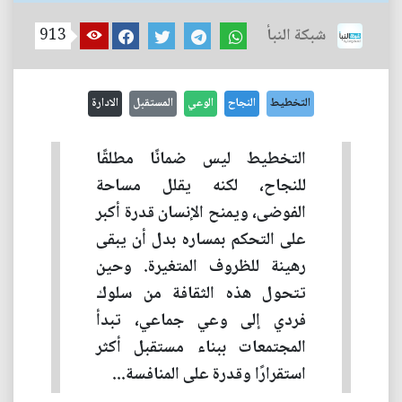
شبكة النبأ
913
التخطيط
النجاح
الوعي
المستقبل
الادارة
التخطيط ليس ضمانًا مطلقًا
للنجاح، لكنه يقلل مساحة
الفوضى، ويمنح الإنسان قدرة أكبر
على التحكم بمساره بدل أن يبقى
رهينة للظروف المتغيرة. وحين
تتحول هذه الثقافة من سلوك
فردي إلى وعي جماعي، تبدأ
المجتمعات ببناء مستقبل أكثر
استقرارًا وقدرة على المنافسة...