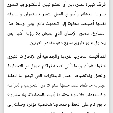
فرصًا كبيرة للمترددين أو العشوائيين. فالتكنولوجيا تتطور
بسرعة مذهلة، وأسواق العمل تتغير باستمرار، والمعرفة
نفسها أصبحت بحاجة إلى تحديث دائم. وفي وسط هذا
التسارع، يصبح الإنسان الذي يعيش بلا رؤية أشبه بمن
يحاول عبور طريق سريع وهو مغمض العينين.
لقد أثبتت التجارب الفردية والجماعية أن الإنجازات الكبرى
لا تولد فجأة، وإنما تأتي نتيجة تراكم طويل من التخطيط
والعمل والانضباط. حتى الابتكارات التي تبدو لنا لحظة
عبقرية خاطفة، تقف خلفها سنوات من التجريب والدراسة
والاستعداد. فلا دولة متقدمة بُنيت بالمصادفة، ولا مشروع
ناجح قام على الحظ وحده، ولا شخصية مؤثرة وصلت إلى