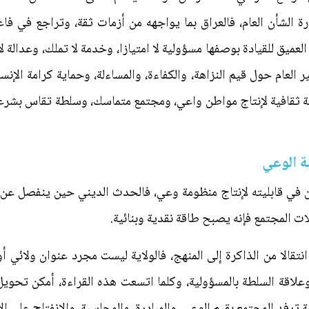
رة الشأن العام، فالعراق بما يواجهه من أزمات ثقة، وتراجع في ف
لعميق للقيادة بوصفها مسؤولية لا امتيازا، وخدمة لا تملك، وعدالة 
 العام حول قيم النزاهة، والكفاءة، والمساءلة، وحماية كرامة الإنسا
 ثقافية لإنتاج مواطن واعي، ومجتمع متماسك، وسلطة تقاس بشرعية ا
ة الوعي
ن في قابليته لإنتاج منظومة وعي، فالحدث الديني حين ينفصل عن
ت المجتمع فإنه يصبح طاقة نقدية وبنائية.
نتقالا من الذاكرة إلى المنهج، فالولاية ليست مجرد عنوان ولائي أو
 وعلاقة السلطة بالمسؤولية، وكلما اتسعت هذه القراءة، أمكن تحويل
 ترفد المجتمع بقيم الوعي، والمبادرة، والمحاسبة، والانفتاح على ال