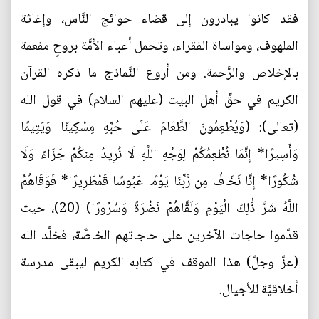
فقد كانوا يبادرون إلى قضاء حوائج النَّاس، وإغاثة
الملهوف، ومواساة الفقراء، وتحمل أعباء الأمَّة بروحٍ مفعمة
بالإخلاص والرَّحمة. ومن أروع النَّماذج ما ذكره القرآن
الكريم في حقِّ أهل البيت (عليهم السلام) في قول الله
(تعالى): (وَيُطْعِمُونَ الطَّعَامَ عَلَىٰ حُبِّهِ مِسْكِينًا وَيَتِيمًا
وَأَسِيرًا* إِنَّمَا نُطْعِمُكُمْ لِوَجْهِ اللَّهِ لَا نُرِيدُ مِنكُمْ جَزَاءً وَلَا
شُكُورًا* إِنَّا نَخَافُ مِن رَّبِّنَا يَوْمًا عَبُوسًا قَمْطَرِيرًا* فَوَقَاهُمُ
اللَّهُ شَرَّ ذَٰلِكَ الْيَوْمِ وَلَقَّاهُمْ نَضْرَةً وَسُرُورًا) (20)، حيث
قدَّموا حاجات الآخرين على حاجاتهم الخاصَّة، فخلَّد الله
(عزَّ وجلَّ) هذا الموقف في كتابه الكريم ليبقى مدرسة
أخلاقيَّة للأجيال.