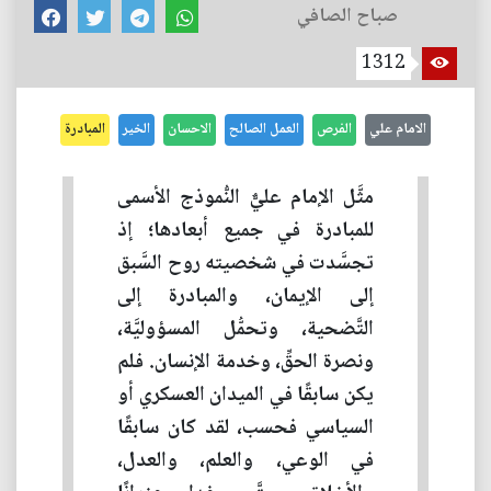
صباح الصافي
1312
الامام علي
الفرص
العمل الصالح
الاحسان
الخير
المبادرة
مثَّل الإمام عليٌّ النُّموذج الأسمى
للمبادرة في جميع أبعادها؛ إذ
تجسَّدت في شخصيته روح السَّبق
إلى الإيمان، والمبادرة إلى
التَّضحية، وتحمُّل المسؤوليَّة،
ونصرة الحقِّ، وخدمة الإنسان. فلم
يكن سابقًا في الميدان العسكري أو
السياسي فحسب، لقد كان سابقًا
في الوعي، والعلم، والعدل،