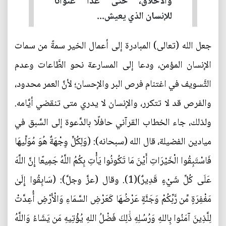
والأخلاق، حتَّى غدا عنوانًا
للإنسان الذي يعيش...
جعل الله (تعالى) المبادرة إلى أعمال الخير سمةً من سمات
الإنسان المؤمن، ودعا إلى المسارعة نحو الطَّاعات وعدم
التَّسويف في اغتنام فرص البر والإحسان؛ لأنَّ العمر محدود،
والفرص قد لا تتكرر، والإنسان لا يدري متى تنقضي أيَّامه.
ولذلك، جاء الخطاب القرآني حافلًا بالدَّعوة إلى السَّبق في
ميادين الفضيلة، قال الله (سبحانه): (وَلِكُلٍّ وِجْهَةٌ هُوَ مُوَلِّيهَا
فَاسْتَبِقُوا الْخَيْرَاتِ أَيْنَ مَا تَكُونُوا يَأْتِ بِكُمُ اللَّهُ جَمِيعًا إِنَّ اللَّهَ
عَلَى كُلِّ شَيْءٍ قَدِيرٌ)(1). وقال (عزَّ وجلَّ): (سَابِقُوا إِلَىٰ
مَغْفِرَةٍ مِّن رَّبِّكُمْ وَجَنَّةٍ عَرْضُهَا كَعَرْضِ السَّمَاءِ وَالْأَرْضِ أُعِدَّتْ
لِلَّذِينَ آمَنُوا بِاللهِ وَرُسُلِهِ ذَٰلِكَ فَضْلُ اللهِ يُؤْتِيهِ مَن يَشَاءُ وَاللَّهُ