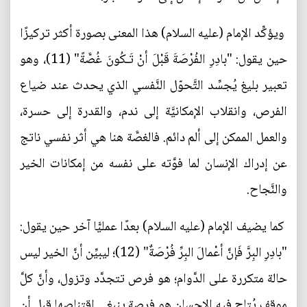
ويؤكِّد الإمام (عليه السلام) هذا المعنى بصورة أكثر تركيزًا
حين يقول: "بادِرِ الفُرْصَةَ قَبْلَ أنْ تَـكُونَ غُصَّةً" (11)، وهو
تعبير بليغ يُجسِّد التَّحوّل النَّفسي الذي يحدث عند ضياع
الفرص، وانقلاب الإمكانيَّة إلى ندم، والقدرة إلى حسرة،
والعمل الممكن إلى ألم دائم. فالغصَّة هنا هي أثر نفسي ناتج
عن إدراك الإنسان لما فوَّته على نفسه من إمكانات الخير
والنَّجاح.
كما يضيف الإمام (عليه السلام) بعدًا عمليًّا آخر حين يقول:
"بادِرِ البِرَّ فَإنَّ أعْمالَ البِرِّ فُرْصَةٌ" (12)؛ ليبيِّن أنَّ الخير ليس
حالة متكررة على الدَّوام؛ هو فرص تتجدَّد وتزول، وأنَّ كلَّ
موقف يُتاح فيه الإحسان هو فرصة ينبغي اقتناصها قبل أن