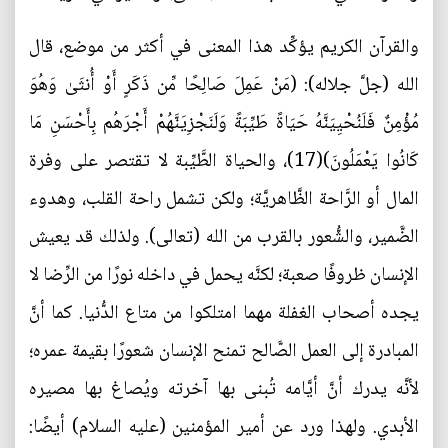
والقرآن الكريم يؤكِّد هذا المعنى في أكثر من موضع، قال
الله (جلَّ جلاله): (مَنْ عَمِلَ صَالِحًا مِّن ذَكَرٍ أَوْ أُنثَىٰ وَهُوَ
مُؤْمِنٌ فَلَنُحْيِيَنَّهُ حَيَاةً طَيِّبَةً وَلَنَجْزِيَنَّهُمْ أَجْرَهُم بِأَحْسَنِ مَا
كَانُوا يَعْمَلُونَ)(17)، والحياة الطَّيِّبة لا تقتصر على وفرة
المال أو الرَّاحة الظَّاهريَّة؛ ولكن تشمل راحة القلب، وهدوء
الضَّمير، والشُّعور بالقرب من الله (تعالى). ولذلك قد يعيش
الإنسان ظروفًا صعبة؛ لكنَّه يحمل في داخله نورًا من الرِّضا لا
يجده أصحاب الغفلة مهما امتلكوا من متاع الدُّنيا. كما أنَّ
المبادرة إلى العمل الصَّالح تمنح الإنسان شعورًا بقيمة عمره؛
لأنَّه يدرك أنَّ أيَّامه تُبنى بها آخرته ويُصاغ بها مصيره
الأبدي. ولهذا ورد عن أمير المؤمنين (عليه السلام) أيضًا: