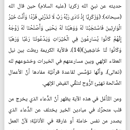
حديثه عن نبيِّ الله زكريا (عليه السلام) حين قال الله
(سبحانه): (وَزَكَرِيَّا إِذْ نَادَى رَبَّهُ رَبِّ لَا تَذَرْنِي فَرْدًا وَأَنْتَ خَيْرُ
الْوَارِثِينَ فَاسْتَجَبْنَا لَهُ وَوَهَبْنَا لَهُ يَحْيَى وَأَصْلَحْنَا لَهُ زَوْجَهُ
إِنَّهُمْ كَانُوا يُسَارِعُونَ فِي الْخَيْرَاتِ وَيَدْعُونَنَا رَغَبًا وَرَهَبًا
وَكَانُوا لَنَا خَاشِعِينَ)(14)، فالآية الكريمة ربطت بين نيل
العطاء الإلهي وبين مسارعتهم في الخيرات وخشوعهم لله
(تعالى)، وأنَّها تؤسِّس لقاعدة قرآنيَّة مفادها أنَّ الأعمال
الصَّالحة تهيّئ الرُّوح لتلقِّي الفيض الإلهي.
ومن التَّأمّل في هذه الآية يظهر أنَّ الدُّعاء الذي يخرج من
قلب متحرِّك في ميادين الخير يختلف عن الدُّعاء الذي
يصدر من نفس خاملة أو غارقة في الأنانيَّة؛ لأنَّ العمل