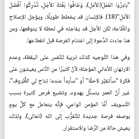
"بادِرُوا العَمَلَ(الأمَل)، وَخَافُوا بَغْتَةَ الأجَلِ، تُدْرِكُوا أفْضَلَ
الأمَلِ"(18). فالإنسان قد يخطط طويلًا، ويؤجل الإصلاح
والطَّاعة؛ لكن الأجل قد يفاجئه في لحظة لا يتوقعها، ومن
هنا جاءت الدَّعوة إلى اغتنام الفرصة قبل انقطاعها.
وفي هذا التَّوجيه كذلك تربية للنَّفس على اليقظة، وعدم
الارتهان للأماني المؤجلة؛ لأنَّ كثيرًا من النَّاس يعيشون على
فكرة "سأتغيَّر لاحقًا" أو "سأبدأ عندما تتاح لي الظُّروف"،
غير أنَّ العمر يتسلَّل بهدوء، وتضيع فرص كثيرة بسبب
التَّسويف. أمَّا المؤمن الواعي، فإنَّه يتعامل مع كلِّ يومٍ
بوصفه فرصة جديدة للتَّقرُّب إلى الله (تعالى)، ولذلك
يعيش حالة من الرِّضا والاستقرار.