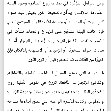
ومن العوامل المؤثِّرة في صناعة روح المبادرة وجود البيئة
الصَّالحة؛ فالإنسان يتأثَّر بالمحيط الذي يعيش فيه، سواء
كان البيت أو المدرسة أو جماعة الأصدقاء أو المجتمع العام.
فإذا كانت البيئة تشجِّع على الإبداع والعطاء، نشأت في
النَّفس حالة من التَّفاعل الإيجابي والرَّغبة في الإنجاز. أمَّا إذا
سادت أجواء السخريَّة أو الإحباط أو الاستهانة بالأفكار، فإنَّ
كثيرًا من الطَّاقات قد تنطفئ قبل أن ترى النُّور.
فالمدرسة التي تفتح المجال للمنافسة العلميَّة والثَّقافيَّة،
وتكافئ الإنجازات النَّافعة، تزرع في نفوس الطَّلبة روح
التَّحدِّي البنَّاء، وتجعلهم يبحثون عن وسائل جديدة للإبداع
والتَّطوير. وكذلك الأسرة الواعية التي تمنح أبناءها مساحة
للتَّجربة والتَّعبير والمشاركة، تُسهم في بناء شخصيات