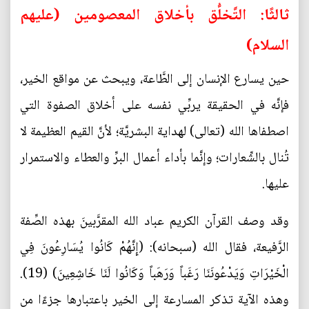
ثالثًا: التَّخلُّق بأخلاق المعصومين (عليهم
السلام)
حين يسارع الإنسان إلى الطَّاعة، ويبحث عن مواقع الخير،
فإنَّه في الحقيقة يربِّي نفسه على أخلاق الصفوة التي
اصطفاها الله (تعالى) لهداية البشريَّة؛ لأنَّ القيم العظيمة لا
تُنال بالشِّعارات؛ وإنَّما بأداء أعمال البرِّ والعطاء والاستمرار
عليها.
وقد وصف القرآن الكريم عباد الله المقرَّبينَ بهذه الصِّفة
الرَّفيعة، فقال الله (سبحانه): (إِنَّهُمْ كَانُوا يُسَارِعُونَ فِي
الْخَيْرَاتِ وَيَدْعُونَنَا رَغَباً وَرَهَباً وَكَانُوا لَنَا خَاشِعِينَ) (19).
وهذه الآية تذكر المسارعة إلى الخير باعتبارها جزءًا من