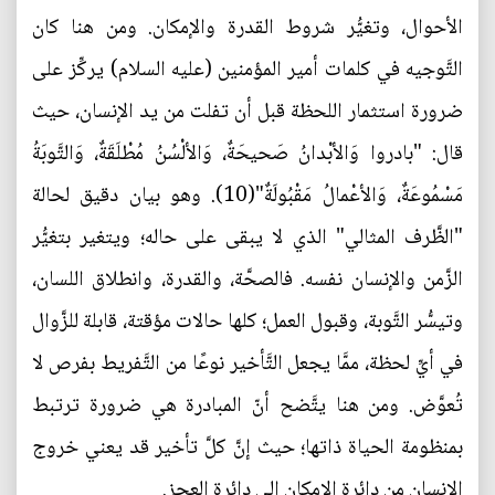
الأحوال، وتغيُّر شروط القدرة والإمكان. ومن هنا كان
التَّوجيه في كلمات أمير المؤمنين (عليه السلام) يركِّز على
ضرورة استثمار اللحظة قبل أن تفلت من يد الإنسان، حيث
قال: "بادروا وَالأبْدانُ صَحيحَةٌ، وَالألْسُنُ مُطْلَقَةٌ، وَالتَّوبَةُ
مَسْمُوعَةٌ، وَالأعْمالُ مَقْبُولَةٌ"(10). وهو بيان دقيق لحالة
"الظَّرف المثالي" الذي لا يبقى على حاله؛ ويتغير بتغيُّر
الزَّمن والإنسان نفسه. فالصحَّة، والقدرة، وانطلاق اللسان،
وتيسُّر التَّوبة، وقبول العمل؛ كلها حالات مؤقتة، قابلة للزَّوال
في أيِّ لحظة، ممَّا يجعل التَّأخير نوعًا من التَّفريط بفرص لا
تُعوَّض. ومن هنا يتَّضح أنّ المبادرة هي ضرورة ترتبط
بمنظومة الحياة ذاتها؛ حيث إنَّ كلَّ تأخير قد يعني خروج
الإنسان من دائرة الإمكان إلى دائرة العجز.