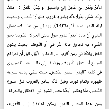
الأَمرُ وبَدَرَ إِليَّ: عَجِلَ إِليَّ واستبق. والبَدْرُ: القَمَرُ إِذا امْتَلأَ،
وإِنّما سُمِّيَ بَدْراً؛ لأَنّه يبادر بالغروب طلوعَ الشَّمس، وسميت
ليلةَ البَدْرِ لتمامِ قَمَرِهَا"(13). ويتبيَّن من هذا الاستعمال
اللغوي أنَّ مادة "بدر" تدور حول معنى الحركة السَّريعة نحو
الشَّيء مع تجاوز حالة التَّراخي أو التَّوقف، بحيث يكون
الفعل واقعًا في زمن أقرب إلى الإمكان الأوَّل، قبل أن تتراكم
الموانع أو تتغيَّر الظُّروف. ويُضاف إلى ذلك البعد التَّصويري
في كلمة "البدر" للقمر المكتمل، حيث سُمِّي بذلك لسرعة
ظهوره وتمام نوره، وقيل: لأنَّه يبادر بالغروب قبل طلوع
الشَّمس، ممَّا يعكس أيضًا معنى السَّبق في الانتقال والحركة.
ومن هذا المعنى اللغوي يمكن الانتقال إلى التَّعريف