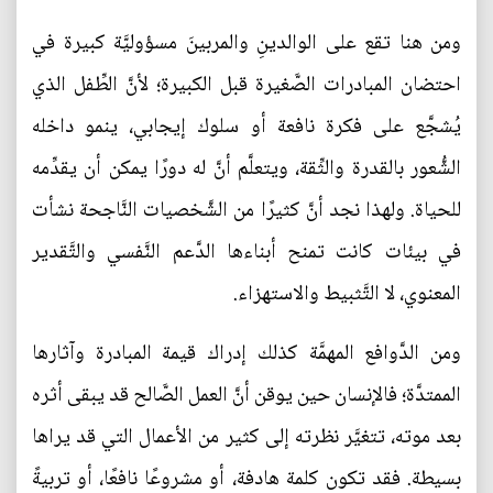
ومن هنا تقع على الوالدينِ والمربينَ مسؤوليَّة كبيرة في
احتضان المبادرات الصَّغيرة قبل الكبيرة؛ لأنَّ الطِّفل الذي
يُشجَّع على فكرة نافعة أو سلوك إيجابي، ينمو داخله
الشُّعور بالقدرة والثِّقة، ويتعلَّم أنَّ له دورًا يمكن أن يقدِّمه
للحياة. ولهذا نجد أنَّ كثيرًا من الشَّخصيات النَّاجحة نشأت
في بيئات كانت تمنح أبناءها الدَّعم النَّفسي والتَّقدير
المعنوي، لا التَّثبيط والاستهزاء.
ومن الدَّوافع المهمَّة كذلك إدراك قيمة المبادرة وآثارها
الممتدَّة؛ فالإنسان حين يوقن أنَّ العمل الصَّالح قد يبقى أثره
بعد موته، تتغيَّر نظرته إلى كثير من الأعمال التي قد يراها
بسيطة. فقد تكون كلمة هادفة، أو مشروعًا نافعًا، أو تربيةً