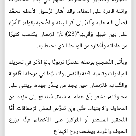
واثقة قادرة على العطاء. وقد أشار الرَّسول الأعظم محمَّد
(صلَّى الله عليه وآله) إلى أثر البيئة والصُّحبة بقوله: "الْمَرْءُ
عَلى دِينِ خَلِيلِهِ وَقَرِينِهِ"(23)؛ لأنَّ الإنسان يكتسب كثيرًا
من عاداته وأفكاره من الوسط الذي يحيط به.
ويأتي التَّشجيع بوصفه عنصرًا تربويًّا بالغ الأثر في تحريك
المبادرات وتنمية الثِّقة بالنَّفس، ولا سيَّما في مرحلة الطُّفولة
والشَّباب. فالإنسان حين يجد من يقدِّر جهده، ويثني على
محاولاته، يشعر بأنَّ عمله له قيمة، فيندفع إلى مزيد من
المحاولة والاجتهاد، حتَّى وإن تعرَّض لبعض الإخفاقات. أمَّا
التَّحقير المستمر أو التَّركيز على الأخطاء، فإنَّه يزرع
الخوف والتَّردد ويضعف روح الإبداع.