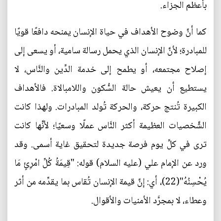
بأعظم الجزاء.
كما أنَّ وضوح الأهداف في حياة الإنسان يمنحه دافعًا قويًا
للمبادرة؛ لأنَّ الإنسان الذي يحمل رسالة سامية، أو يسعى إلى
إصلاح مجتمعه، أو يطمح إلى خدمة الدِّين والنَّاس، لا
يستطيع أن يعيش حالة السُّكون واللامبالاة. فالأهداف
الكبيرة تُنتج حركة، والحركة تُولد المبادرات. ولهذا كانت
الشَّخصيات العظيمة أكثر النَّاس عملًا وسعيًا؛ لأنَّها كانت
ترى في كلِّ يوم فرصة جديدة لتحقيق غاية أسمى. وقد
ورد عن الإمام علي (عليه السلام) قوله: "قِيمَةُ كُلِّ امْرِئٍ مَا
يُحْسِنُهُ"(22)، أي: إنَّ قيمة الإنسان تُقاس بما يقدِّمه من أثر
وعطاء، لا بمجرَّد الأمنيات والأقوال.