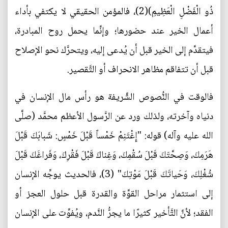
ذُو الْفَضْلِ الْعَظِيمِ)(2)، فالمؤمن الحقيقي لا يكتفي بأداء
أعمال الخير عند حضورها؛ وإنَّما يحمل روح المبادرة،
فيتقدَّم إلى الخير قبل أن يُدعى إليه، ويتحرَّك نحو الإصلاح
قبل أن تتفاقم مظاهر الانحراف أو التَّقصير.
فالوقت في النُّصوص الشَّريفة هو رأس مال الإنسان في
دنياه وآخرته، ولذلك ورد عن الرَّسول الأعظم محمَّد (صلَّى
الله عليه وآله) قوله: "إِغْتَنِمْ خَمْساً قَبْلَ خَمْسٍ: شَبابَكَ قَبْلَ
هَرَمِكَ، وَصِحَّتَكَ قَبْلَ سُقْمِكَ، وَغِناكَ قَبْلَ فَقْرِكَ، وَفَراغَكَ قَبْلَ
شُغْلِكَ، وَحَياتَكَ قَبْلَ مَوْتِكَ" (3)، فالحديث يوجِّه الإنسان
إلى استثمار مراحل القوَّة والقدرة قبل حلول العجز أو
الفقد؛ لأنَّ التَّأخير كثيرًا ما يجرُّ النَّدم، ويُفوِّت على الإنسان