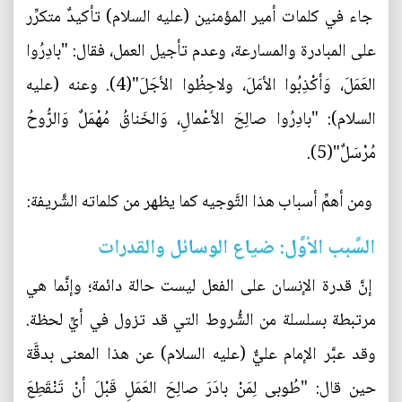
جاء في كلمات أمير المؤمنين (عليه السلام) تأكيدٌ متكرِّر
على المبادرة والمسارعة، وعدم تأجيل العمل، فقال: "بادِرُوا
العَمَلَ، وَأكْذِبُوا الأمَلَ، ولاحِظُوا الأجَلَ"(4). وعنه (عليه
السلام): "بادِرُوا صالِحَ الأعْمالِ، وَالخَناقُ مُهْمَلٌ وَالرُّوحُ
مُرْسَلٌ"(5).
ومن أهمِّ أسباب هذا التَّوجيه كما يظهر من كلماته الشَّريفة:
السَّبب الأوَّل: ضياع الوسائل والقدرات
إنَّ قدرة الإنسان على الفعل ليست حالة دائمة؛ وإنَّما هي
مرتبطة بسلسلة من الشُّروط التي قد تزول في أيِّ لحظة.
وقد عبَّر الإمام عليٌّ (عليه السلام) عن هذا المعنى بدقَّة
حين قال: "طُوبى لِمَنْ بادَرَ صالِحَ العَمَلِ قَبْلَ أنْ تَنْقَطِعَ