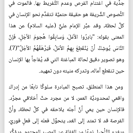
جدِّية في اغتنام الفرص وعدم التَّفريط بها. فالموت في
النُّصوص الشَّريفة هو حقيقة حتميَّة تتقدَّم نحو الإنسان في
كلِّ لحظة، وقد عبَّر الإمام عليٌّ (عليه السلام) عن هذا
المعنى بقوله: "بادِرُوا الأمَلَ، وَسابِقُوا هُجومَ الأجَلِ، فَإنَّ
النَّاسَ يُوشِكُ أنْ يَنْقَطِعَ بِهِمُ الأمَلُ، فَيَرْهَقُهُمُ الأجَلُ"(7)،
وهو تصوير دقيق لحالة المباغتة التي قد يُفاجأ بها الإنسان
حين تنقطع آماله، وتدركه منيته دون تمهيد.
ومن هذا المنطلق، تصبح المبادرة سلوكًا نابعًا من إدراك
واقعي لمحدوديَّة العمر، لا من مجرد حثّ أخلاقي مجرَّد.
فالإنسان حين يعي أنَّ أجله يلاحقه في كلِّ لحظة، وأنَّ
الفرصة قد لا تمتد إلى الغد، يتحوَّل فعله إلى فعلٍ فوريّ،
ويغدو التَّأجيل نوعًا من الغفلة عن المصير المحتوم. ويؤكِّد