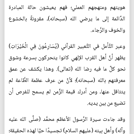
هويتهم ومنهجهم العملي؛ فهم يعيشون حالة المبادرة
الدَّائمة إلى ما يرضي الله (سبحانه)، مقرونةً بالخشوع
والخوف والرَّجاء.
وعبر التَّأمل في التَّعبير القرآني (يُسَارِعُونَ فِي الْخَيْرَاتِ)
يظهر أنَّ أهل القرب الإلهي كانوا يتحركون بسرعة وشوق
نحو كلِّ ما فيه رضا الله (تعالى). وهذا يكشف عن عمق
معرفتهم بالله (سبحانه)؛ لأنَّ من عرف عظمة الطَّاعة لم
يتثاقل عنها، ومن أدرك قيمة الزَّمن لم يسمح للفرص أن
تضيع من بين يديه.
وقد جاءت سيرة الرَّسول الأعظم محمَّد (صلَّى الله عليه
وآله) وأهل بيته (عليهم السلام) تجسيدًا حيًّا لهذه الحقيقة؛