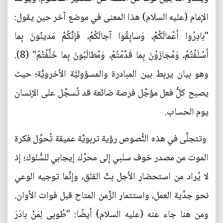
الإمام (عليه السلام) هذا المعنى في موضع آخر حين يقول:
"بادِرُوا أعْمالَكُمْ، وَسابِقُوا آجالَكُمْ، فَإنَّكُمْ مَدينُونَ بِما
أسْلَفْتُمْ، وَمُجازَوْنَ بِما قَدَّمْتُمْ، وَمُطالَبُونَ بِما خَلَّفْتُمْ" (8).
وهو بيان يربط بين المبادرة والمسؤوليَّة الأخرويَّة؛ حيث
يصبح كلُّ فعل مؤجَّل فرصة ضائعة قد تُسجَّل على الإنسان
يوم الحساب.
وتتجلَّى في هذه النُّصوص رؤية تربويَّة عميقة تُحوِّل فكرة
الموت من مصدر خوف سلبي إلى محرِّك إيجابي للسُّلوك؛ إذ
لا يُراد من استحضار الأجل بثّ القلق، وإنَّما توجيه الوعي
نحو جدِّية العمل، واستثمار الزَّمن المتاح قبل فوات الأوان.
ومن هنا جاء عنه (عليه السلام) أيضًا: "طُوبى لِمَنْ بادَرَ