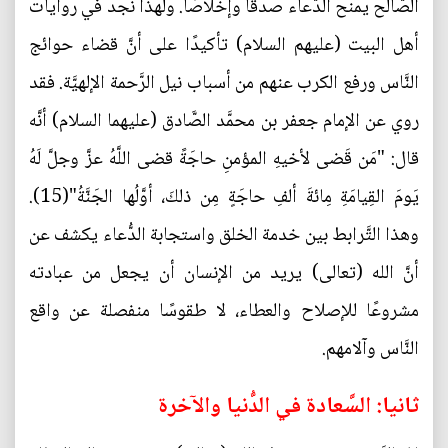
الصَّالح يمنح الدُّعاء صدقًا وإخلاصًا. ولهذا نجد في روايات
أهل البيت (عليهم السلام) تأكيدًا على أنَّ قضاء حوائج
النَّاس ورفع الكرب عنهم من أسباب نيل الرَّحمة الإلهيَّة. فقد
روي عن الإمام جعفر بن محمَّد الصَّادق (عليهما السلام) أنَّه
قال: "مَن قَضى لأخيهِ المؤمنِ حاجَةً قضى اللَّهُ عزَّ وجلَّ لَهُ
يَومَ القِيامَةِ مِائةَ ألفِ حاجَةٍ مِن ذلكَ، أوَّلُها الجَنَّةُ"(15).
وهذا التَّرابط بين خدمة الخلق واستجابة الدُّعاء يكشف عن
أنَّ الله (تعالى) يريد من الإنسان أن يجعل من عبادته
مشروعًا للإصلاح والعطاء، لا طقوسًا منفصلة عن واقع
النَّاس وآلامهم.
ثانيا: السَّعادة في الدُّنيا والآخرة