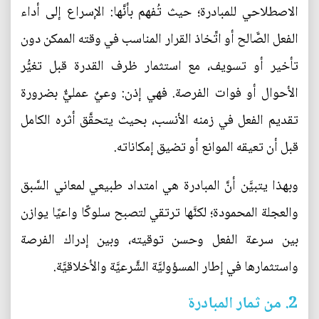
الاصطلاحي للمبادرة؛ حيث تُفهم بأنَّها: الإسراع إلى أداء
الفعل الصَّالح أو اتِّخاذ القرار المناسب في وقته الممكن دون
تأخير أو تسويف، مع استثمار ظرف القدرة قبل تغيُّر
الأحوال أو فوات الفرصة. فهي إذن: وعيٌ عمليٌّ بضرورة
تقديم الفعل في زمنه الأنسب، بحيث يتحقَّق أثره الكامل
قبل أن تعيقه الموانع أو تضيق إمكاناته.
وبهذا يتبيَّن أنَّ المبادرة هي امتداد طبيعي لمعاني السَّبق
والعجلة المحمودة؛ لكنَّها ترتقي لتصبح سلوكًا واعيًا يوازن
بين سرعة الفعل وحسن توقيته، وبين إدراك الفرصة
واستثمارها في إطار المسؤوليَّة الشَّرعيَّة والأخلاقيَّة.
2. من ثمار المبادرة