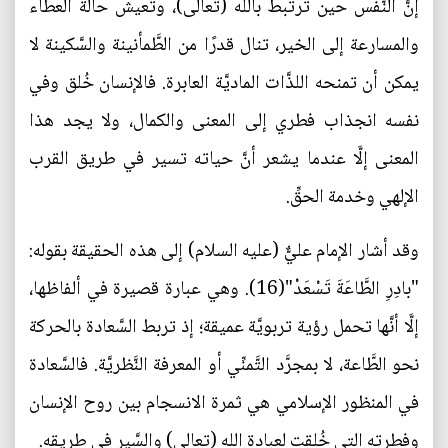
إنَّ النَّفس حين ترتبط بالله (تعالى)، وتعيش حالة العطاء
والمسارعة إلى الخير، تنال قدرًا من الطَّمأنينة والسَّكينة لا
يمكن أن تمنحه اللذَّات الماديَّة العابرة. فالإنسان خُلق وفي
نفسه انجذاب فطري إلى المعنى والكمال، ولا يجد هذا
المعنى إلَّا عندما يشعر أنَّ حياته تسير في طريق القرب
الإلهي وخدمة الحقِّ.
وقد أشار الإمام عليٌّ (عليه السلام) إلى هذه الحقيقة بقوله:
"بادِرِ الطَّاعَةَ تَسْعَدْ"(16). وهي عبارة قصيرة في ألفاظها،
إلَّا أنَّها تحمل رؤية تربويَّة عميقة؛ إذ تربط السَّعادة بالحركة
نحو الطَّاعة، لا بمجرَّد التَّمنِّي أو المعرفة النَّظريَّة. فالسَّعادة
في المنظور الإسلامي هي ثمرة الانسجام بين روح الإنسان
وفطرته التي خُلقت لعبادة الله (تعالى) والسَّير في طريقه.