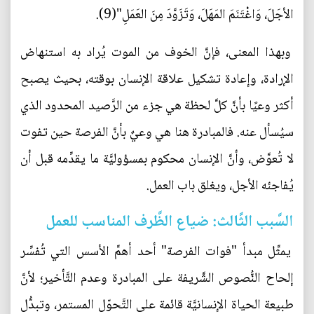
الأجَلَ، وَاغْتَنَمَ المَهَلَ، وَتَزَوَّدَ مِنَ العَمَلِ"(9).
وبهذا المعنى، فإنَّ الخوف من الموت يُراد به استنهاض
الإرادة، وإعادة تشكيل علاقة الإنسان بوقته، بحيث يصبح
أكثر وعيًا بأنَّ كلَّ لحظة هي جزء من الرَّصيد المحدود الذي
سيُسأل عنه. فالمبادرة هنا هي وعيٌ بأنَّ الفرصة حين تفوت
لا تُعوَّض، وأنَّ الإنسان محكوم بمسؤوليَّة ما يقدِّمه قبل أن
يُفاجئه الأجل، ويغلق باب العمل.
السَّبب الثَّالث: ضياع الظَّرف المناسب للعمل
يمثِّل مبدأ "فوات الفرصة" أحد أهمِّ الأسس التي تُفسِّر
إلحاح النُّصوص الشَّريفة على المبادرة وعدم التَّأخير؛ لأنَّ
طبيعة الحياة الإنسانيَّة قائمة على التَّحوّل المستمر، وتبدُّل