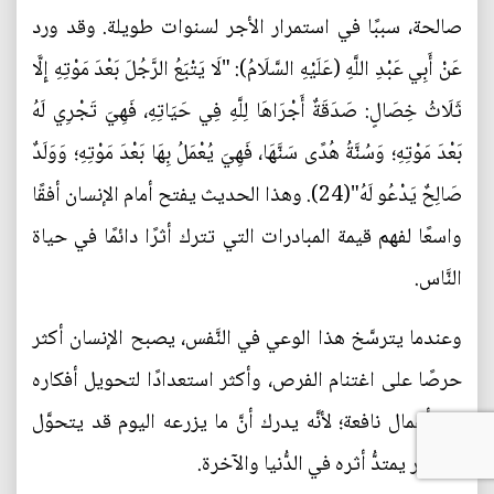
صالحة، سببًا في استمرار الأجر لسنوات طويلة. وقد ورد
عَنْ أَبِي عَبْدِ اللَّهِ (عَلَيْهِ السَّلَامُ): "لَا يَتْبَعُ الرَّجُلَ بَعْدَ مَوْتِهِ إِلَّا
ثَلَاثُ خِصَالٍ: صَدَقَةٌ أَجْرَاهَا لِلَّهِ فِي حَيَاتِهِ، فَهِيَ تَجْرِي لَهُ
بَعْدَ مَوْتِهِ؛ وَسُنَّةُ هُدًى سَنَّهَا، فَهِيَ يُعْمَلُ بِهَا بَعْدَ مَوْتِهِ؛ وَوَلَدٌ
صَالِحٌ يَدْعُو لَهُ"(24). وهذا الحديث يفتح أمام الإنسان أفقًا
واسعًا لفهم قيمة المبادرات التي تترك أثرًا دائمًا في حياة
النَّاس.
وعندما يترسَّخ هذا الوعي في النَّفس، يصبح الإنسان أكثر
حرصًا على اغتنام الفرص، وأكثر استعدادًا لتحويل أفكاره
إلى أعمال نافعة؛ لأنَّه يدرك أنَّ ما يزرعه اليوم قد يتحوَّل
إلى نور يمتدُّ أثره في الدُّنيا والآخرة.