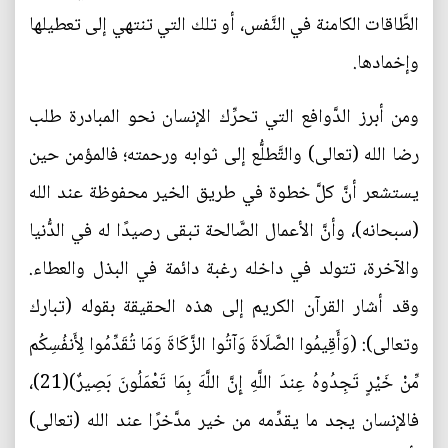
الطَّاقات الكامنة في النَّفس، أو تلك التي تنتهي إلى تعطيلها
وإخمادها.
ومن أبرز الدَّوافع التي تحرِّك الإنسان نحو المبادرة طلب
رضا الله (تعالى) والتَّطلُّع إلى ثوابه ورحمته؛ فالمؤمن حين
يستشعر أنَّ كلَّ خطوة في طريق الخير محفوظة عند الله
(سبحانه)، وأنَّ الأعمال الصَّالحة تبقى رصيدًا له في الدُّنيا
والآخرة، تتولد في داخله رغبة دائمة في البذل والعطاء.
وقد أشار القرآن الكريم إلى هذه الحقيقة بقوله (تبارك
وتعالى): (وَأَقِيمُوا الصَّلَاةَ وَآتُوا الزَّكَاةَ وَمَا تُقَدِّمُوا لِأَنفُسِكُم
مِّنْ خَيْرٍ تَجِدُوهُ عِندَ اللَّهِ إِنَّ اللَّهَ بِمَا تَعْمَلُونَ بَصِيرٌ)(21)،
فالإنسان يجد ما يقدِّمه من خير مدَّخرًا عند الله (تعالى)