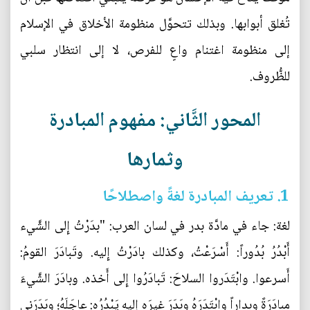
تُغلق أبوابها. وبذلك تتحوَّل منظومة الأخلاق في الإسلام
إلى منظومة اغتنام واعٍ للفرص، لا إلى انتظار سلبي
للظُّروف.
المحور الثَّاني: مفهوم المبادرة
وثمارها
1. تعريف المبادرة لغةً واصطلاحًا
لغة: جاء في مادَّة بدر في لسان العرب: "بدَرْتُ إِلى الشَّيء
أَبْدُرُ بُدُوراً: أَسْرَعْتُ، وكذلك بادَرْتُ إِليه. وتَبادَرَ القومُ:
أَسرعوا. وابْتَدَروا السلاحَ: تَبادَرُوا إِلى أَخذه. وبادَرَ الشَّيءَ
مبادَرَةً وبِداراً وابْتَدَرَهُ وبَدَرَ غيرَه إِليه يَبْدُرُه: عاجَلَهُ؛ وبَدَرَني