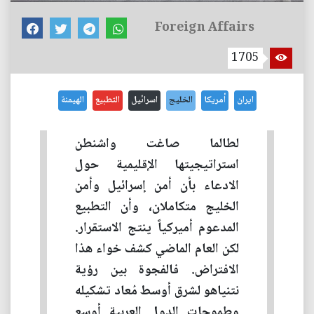
Foreign Affairs
1705
ايران
أمريكا
الخليج
اسرائيل
التطبيع
الهيمنة
لطالما صاغت واشنطن
استراتيجيتها الإقليمية حول
الادعاء بأن أمن إسرائيل وأمن
الخليج متكاملان، وأن التطبيع
المدعوم أميركياً ينتج الاستقرار.
لكن العام الماضي كشف خواء هذا
الافتراض. فالفجوة بين رؤية
نتنياهو لشرق أوسط مُعاد تشكيله
وطموحات الدول العربية أوسع