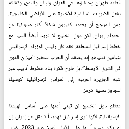
فعلته طهران وحلفاؤها في العراق ولبنان واليمن، وتفاقم
بفعل الضربات المباشرة الأخيرة على الأراضي الخليجية.
ومن المرجح أن يعتمد كثيرون شكلاً أكثر عدوانية من
احتواء إيران. لكن دول الخليج لا تريد أيضاً السير مع
خطط إسرائيل للمنطقة. فقد قال رئيس الوزراء الإسرائيلي
بنيامين نتنياهو إنه يعتقد أن الحرب ستغير “ميزان القوى
في الشرق الأوسط”، بل طرح فكرة بناء خطوط أنابيب عبر
شبه الجزيرة العربية إلى الموانئ الإسرائيلية كوسيلة
لتجاوز مضيق هرمز.
معظم دول الخليج لن تبني أمنها على أساس الهيمنة
الإسرائيلية، لأنها ترى إسرائيل تهديداً لا يقل عن إيران، إن
لم يكن مساوياً لها على الأقل. فمنذ عام 2023، غزت