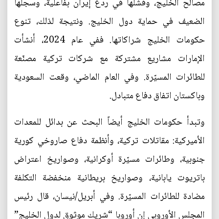
مصالح الخليج، وفشلها في ردع إيران بفاعلية، وسجلها
الضعيف في حماية دول الخليج. ونتيجة لذلك، تنوع
حكومات الخليج شراكاتها. ففي عام 2024، أنشأت
الإمارات مشاريع مشتركة مع شركات تركية مصنّعة
للطائرات المسيّرة. وفي العام الماضي، وقعت السعودية
وباكستان اتفاق دفاع متبادل.
وتبدأ حكومات الخليج أيضاً البحث عن بدائل للمعدات
الأميركية: مقاتلات تركية، وأنظمة دفاع صاروخي كورية
جنوبية، وطائرات مسيّرة أوكرانية، وصواريخ اعتراض
باتريوت يابانية، وصواريخ بريطانية منخفضة التكلفة
مضادة للطائرات المسيّرة. وفي أبريل/نيسان، قال رئيس
المجلس الأوروبي إن أوروبا “شريك موثوق لدول الخليج”