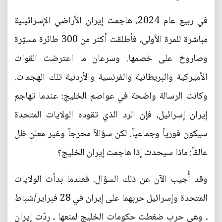
في ربيع عام 2024، هاجمت إيران الأراضي الإسرائيلية
مباشرة للمرة الأولى، فأطلقت أكثر من 300 طائرة مسيّرة
وصاروخ على خصمها. وسرعان ما اعترضت القوات
الأميركية والبريطانية والفرنسية والأردنية تلك الهجمات.
وكانت الرسالة واضحة في عواصم الخليج: عندما تهاجم
إيران إسرائيل، فإن الرد الذي تقوده الولايات المتحدة
سيكون فورياً وجماعياً. لكن سؤالاً محرجاً وغير معلن ظل
عالقاً: ماذا سيحدث إذا هاجمت إيران الخليج؟
وقد أُجيب الآن عن ذلك السؤال. فعندما بدأت الولايات
المتحدة وإسرائيل حربهما على إيران في 28 فبراير/شباط
ـ وهي حرب ضغطت حكومات الخليج لمنعها ـ ردّت إيران