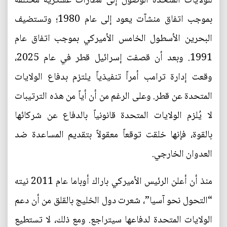
للولايات المتحدة الوصول إلى مطارات عسكرية مختلفة
بموجب اتفاق منشآت يعود إلى عام 1980؛ وتستضيف
البحرين الأسطول الخامس الأميركي بموجب اتفاق عام
1991. وبعد أن قصفت إسرائيل قطر في عام 2025،
وقعت إدارة ترامب أمراً تنفيذياً يلتزم بدفاع الولايات
المتحدة عن قطر. وعلى الرغم من أن أياً من هذه الترتيبات
لا يُلزم الولايات المتحدة قانونياً بالدفاع عن شركائها
بالقوة، فإنها خلقت توقعاً معقولاً بتقديم المساعدة ضد
العدوان الخارجي.
منذ أن أعلن الرئيس الأميركي باراك أوباما عام 2011 نيته
“التحول نحو آسيا”، شعرت دول الخليج بالقلق من أن دعم
الولايات المتحدة لدفاعها سيتراجع. ومع ذلك، لا تستطيع