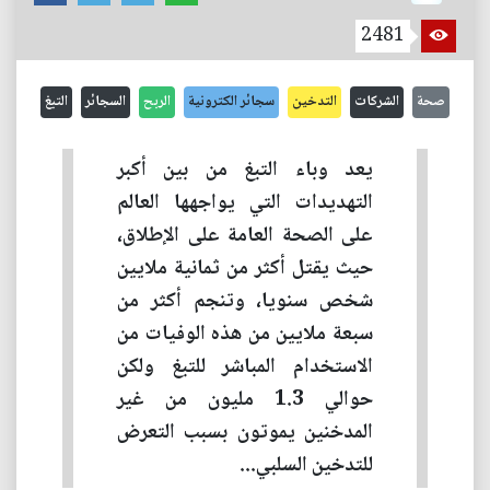
2481
صحة
الشركات
التدخين
سجائر الكترونية
الربح
السجائر
التبغ
يعد وباء التبغ من بين أكبر
التهديدات التي يواجهها العالم
على الصحة العامة على الإطلاق،
حيث يقتل أكثر من ثمانية ملايين
شخص سنويا، وتنجم أكثر من
سبعة ملايين من هذه الوفيات من
الاستخدام المباشر للتبغ ولكن
حوالي 1.3 مليون من غير
المدخنين يموتون بسبب التعرض
للتدخين السلبي...