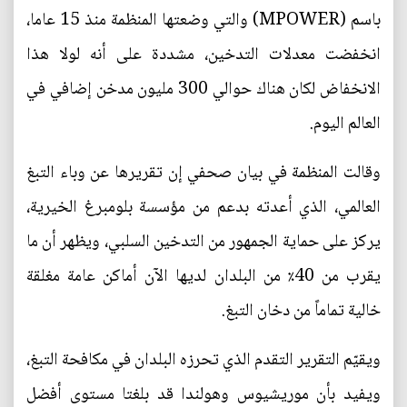
باسم (MPOWER) والتي وضعتها المنظمة منذ 15 عاما،
انخفضت معدلات التدخين، مشددة على أنه لولا هذا
الانخفاض لكان هناك حوالي 300 مليون مدخن إضافي في
العالم اليوم.
وقالت المنظمة في بيان صحفي إن تقريرها عن وباء التبغ
العالمي، الذي أعدته بدعم من مؤسسة بلومبرغ الخيرية،
يركز على حماية الجمهور من التدخين السلبي، ويظهر أن ما
يقرب من 40٪ من البلدان لديها الآن أماكن عامة مغلقة
خالية تماماً من دخان التبغ.
ويقيّم التقرير التقدم الذي تحرزه البلدان في مكافحة التبغ،
ويفيد بأن موريشيوس وهولندا قد بلغتا مستوى أفضل