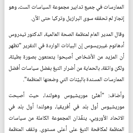
الممارسات في جميع تدابير مجموعة السياسات الست، وهو
إنجاز لم تحققه سوى البرازيل وتركيا حتى الآن.
وقال المدير العام لمنظمة الصحة العالمية، الدكتور تيدروس
أدهانوم غيبريسوس إن البيانات الواردة في التقرير "تظهر
أن المزيد من الأشخاص أصبحوا يتمتعون بصورة بطيئة،
ولكن واثقة، بالحماية من أضرار التبغ بفضل سياسات أفضل
الممارسات المسندة بالبيّنات التي وضعتها المنظمة".
وأضاف: "أهنّئ موريشيوس وهولندا، حيث أصبحت
موريشيوس أول بلد في أفريقيا، وهولندا أول بلد في
الاتحاد الأوروبي، ينفّذان المجموعة الكاملة من سياسات
المنظمة لمكافحة التبغ على أعلى مستوى. وتقف المنظمة