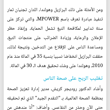
ومن الأمثلة على ذلك البرازيل وهولندا، اللتان تجنيان ثمار
تنفيذ مبادرة تعرف باسم MPOWER، والتي تركز على
ستة تدابير لمكافحة التبغ تشمل الحماية، وإنفاذ حظر
الإعلان والرعاية، وزيادة الضرائب على منتجات التبغ،
ومساعدة الناس على الإقلاع عن التدخين. ونتيجة لذلك،
حققت البرازيل انخفاضا نسبيا بنسبة 35 في المائة منذ عام
2010، وهولندا على وشك تحقيق هدف الـ 30 في المائة.
تغليب الربح على صحة الناس
وأشاد الدكتور روديجر كريش، مدير إدارة تعزيز الصحة
بمنظمة الصحة العالمية، بـ "التقدم الجيد" الذي تم تحقيقه
حتى الآن وحذر من التقاعس. وأضاف: "أنا مندهش من