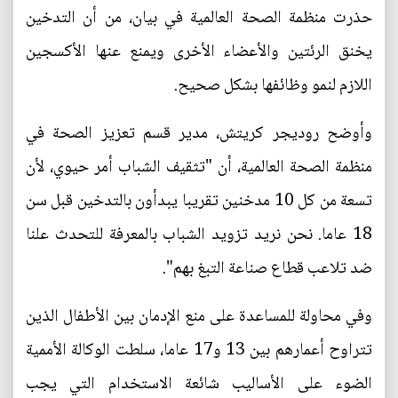
حذرت منظمة الصحة العالمية في بيان، من أن التدخين
يخنق الرئتين والأعضاء الأخرى ويمنع عنها الأكسجين
اللازم لنمو وظائفها بشكل صحيح.
وأوضح روديجر كريتش، مدير قسم تعزيز الصحة في
منظمة الصحة العالمية، أن "تثقيف الشباب أمر حيوي، لأن
تسعة من كل 10 مدخنين تقريبا يبدأون بالتدخين قبل سن
18 عاما. نحن نريد تزويد الشباب بالمعرفة للتحدث علنا
ضد تلاعب قطاع صناعة التبغ بهم".
وفي محاولة للمساعدة على منع الإدمان بين الأطفال الذين
تتراوح أعمارهم بين 13 و17 عاما، سلطت الوكالة الأممية
الضوء على الأساليب شائعة الاستخدام التي يجب