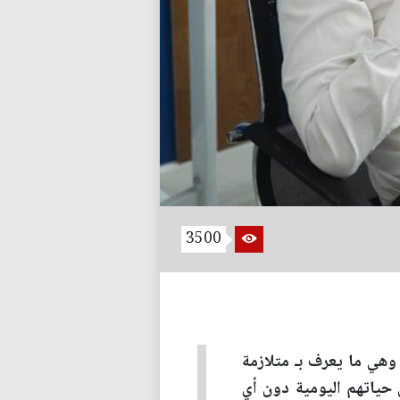
3500
هي ما يعرف بـ متلازمة
 حياتهم اليومية دون أي