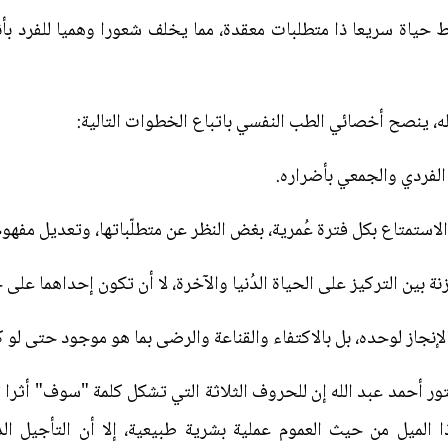
ط حياة سريعا ذا متطلبات معقدة، مما يخلف شعورا وهميا للفرد بأنه
، ينصح أخصائي الطب النفسي باتباع الخطوات التالية:
 الفردي والجمعي بأضراره.
ستمتاع بكل فترة عُمرية، بغض النظر عن متطلّباتها، وتعديل مفهوم الس
زنة بين التركيز على الحياة الدُنيا والآخرة، لا أن تكون إحداهما عل
إنجاز لوحده، بل بالاكتفاء والقناعة والرضى بما هو موجود حتى لو كان
تور أحمد عبد الله إن للحروف الثلاثة التي تشكل كلمة "سوف" أثر
هذا الميل من حيث العموم عملية بشرية طبيعية، إلا أن التأجيل 