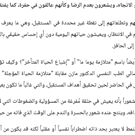
اتجاه، ويشعرون بعدم الرضا وكأنهم عالقون في حفرة، كما يفتقرو
 وتطلعاتهم إلى نقطة غير محددة في المستقبل، وهي ما يعرف بـ "م
 في الانتظار، ويعيشون حياتهم اليومية دون أي إحساس حقيقي بال
لى الحافز.
يضاً باسم "متلازمة يوما ما" أو "إشباع الحياة المتأخر"؟ وكيف تؤ
ائي الطب النفسي الدكتور مازن مقابلة "متلازمة الحياة المؤجلة"
ش في الحاضر لحين تحقيق أهداف المستقبل، والتي غالباً ما تكون بع
عوراً بأنه يعيش في حلقة مُفرغة من المسؤولية والضغوطات التي لا 
افه، وينتج عنده شعور بالحسرة والندم على الوقت الذي فاته من حيا
 لا يعتبر بحد ذاته اضطراباً نفسياً أو عقلياً لكنه قد يكون من أك