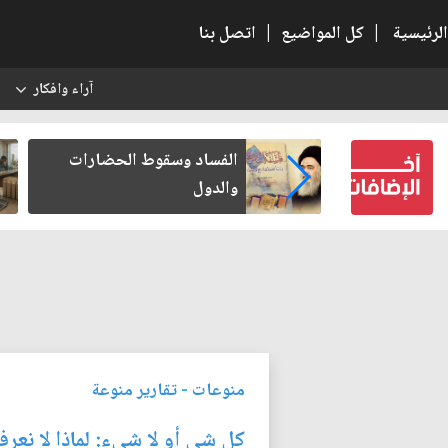
الرئيسية
|
كل المواضيع
|
اتصل بنا
آراء وافكار
س
بعين كتب لنفسه
الفساد وسقوط الحضارات
والدول
منوعات
-
تقارير منوعة
كل شي أو لا شيء: لماذا لا نعرف