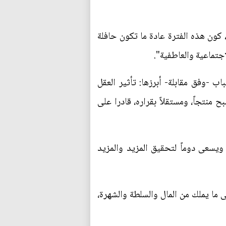
مط الفكري عند جميع الفئات العمرية "لكنه يزداد في الفترة العمرية بين 20 و50 عاما، كون هذه الفترة عادة ما تكون حافلة
جتماعية والعاطفية".
ب -وفق مقابلة- أبرزها: تأثير العقل
منتجاً، ومستقلاً بقراره، قادرا على
ويسعى دوماً لتحقيق المزيد والمزيد
ى ما يملك من المال والسلطة والشهرة،