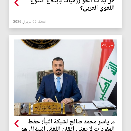
هل بدأت الخوارزميات بابتلاع التنوع
اللغوي العربي؟
الثلاثاء 02 حزيران 2026
حوارات
د. ياسر محمد صالح لشبكة النبأ: حفظ
المفردات لا يعني إتقان اللغة.. السؤال هو