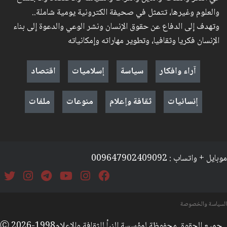
والعلوم وغيرها، تتمثل في صحيفة الكترونية يومية شاملة..
وتهدف إلى الدفاع عن حقوق الإنسان ونشر الوعي والدعوة إلى بناء
الإنسان فكريا وثقافيا، وتطوير مهاراته وإمكانياته
آراء وافكار
سياسة
إسلاميات
اقتصاد
إنسانيات
ثقافة وإعلام
منوعات
ملفات
موبايل + واتساب : 009647902409092
السياسة والخصوصة
جميع الحقوق محفوظة لمؤسسة النبأ للثقافة والإعلامⒸ 2026-1998