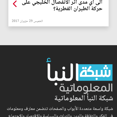
الى أي مدى اثر الانفصال الخليجي على
حركة الطيران القطرية؟
الخميس 29 حزيران 2017
شبكة النبأ المعلوماتية
شبكة واسعة متعددة الأبواب والصفحات تتضمن معارف ومعلومات
في الفكر والثقافة والدين والتراث والسياسة والاقتصاد والاجتماع