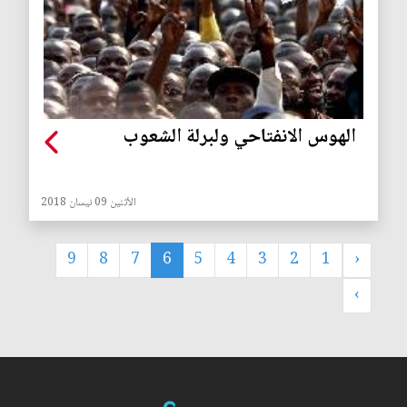
الهوس الانفتاحي ولبرلة الشعوب
الأثنين 09 نيسان 2018
9
8
7
6
5
4
3
2
1
‹
›