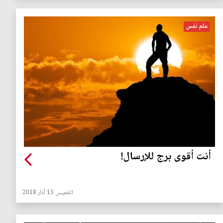
علم نفس
أنت أقوى برج للإرسال!
الخميس 15 آذار 2018