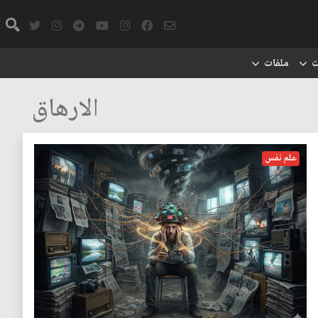
ت
ملفات
الارهاق
علم نفس