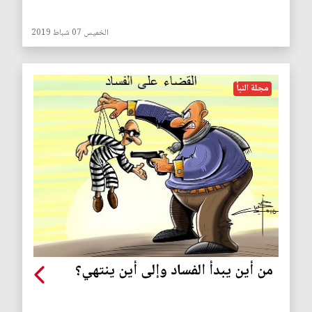
الخميس 07 شباط 2019
مجلة النبأ
من أين يبدأ الفساد وإلى أين ينتهي؟