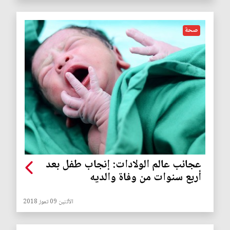
صحة
عجائب عالم الولادات: إنجاب طفل بعد
أربع سنوات من وفاة والديه
الأثنين 09 تموز 2018