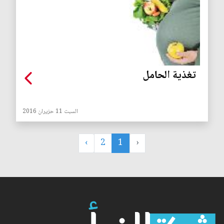
تغذية الحامل
السبت 11 حزيران 2016
›
2
1
‹