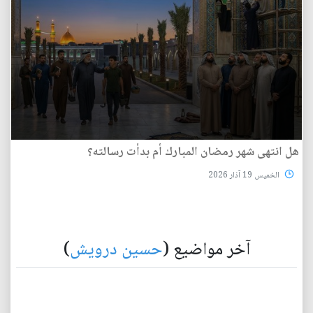
هل انتهى شهر رمضان المبارك أم بدأت رسالته؟
الخميس 19 آذار 2026
آخر مواضيع (
حسين درويش
)