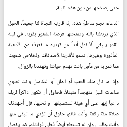
حتى إصلاحها من دون هذه الليلة.
الدعاء، نجم ساطعٌ هذه، إنه قارب النجاة لنا جميعاً، الحبل
الذي يربطنا بالله ويمنحنها فرصة الشعور بقربه. في ليلة
القدر ينبغي ألاّ نمل أبداً من ترديد ما نعرفه من الأدعية
المأثورة وغيرها. ندعو لأقاربنا لأصدقائنا ولخلاص شعوبنا
مما تمر به من مآسٍ باتت تهدم حياتنا وتهددنا بالزوال.
وإذا ما نال منك التعب أو الملل أو التكاسل وانت تطوي
ساعات الليل متهجداً متبتلاً، فحاول أن تكون ذاكراً لربك
داعياً إيها على أي هيئة تستسيغها او تحبها، فإن أجهدتك
صلاة مئة ركعة وأنت قائم، حاول أن تؤدي ما تبقى منها
وأنت جالس، وإن لم تستطع أيضاً فعلى فراشك، كما يفصل