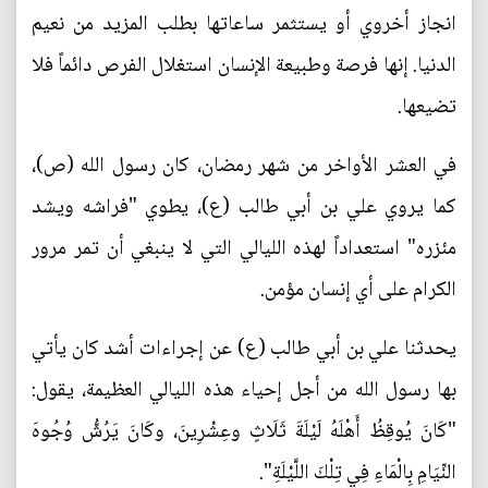
انجاز أخروي أو يستثمر ساعاتها بطلب المزيد من نعيم
الدنيا. إنها فرصة وطبيعة الإنسان استغلال الفرص دائماً فلا
تضيعها.
في العشر الأواخر من شهر رمضان، كان رسول الله (ص)،
كما يروي علي بن أبي طالب (ع)، يطوي "فراشه ويشد
مئزره" استعداداً لهذه الليالي التي لا ينبغي أن تمر مرور
الكرام على أي إنسان مؤمن.
يحدثنا علي بن أبي طالب (ع) عن إجراءات أشد كان يأتي
بها رسول الله من أجل إحياء هذه الليالي العظيمة، يقول:
"كَانَ يُوقِظُ أَهْلَهُ لَيْلَةَ ثَلَاثٍ وعِشْرِينَ، وكَانَ يَرُشُّ وُجُوهَ
النِّيَامِ بِالْمَاءِ فِي تِلْكَ اللَّيْلَةِ".