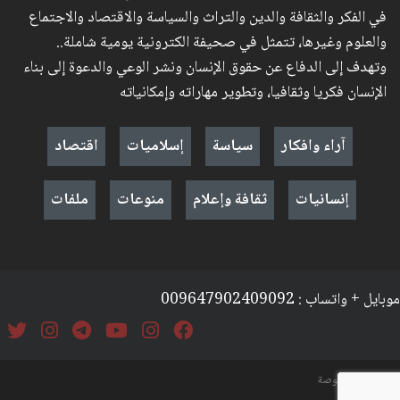
في الفكر والثقافة والدين والتراث والسياسة والاقتصاد والاجتماع
والعلوم وغيرها، تتمثل في صحيفة الكترونية يومية شاملة..
وتهدف إلى الدفاع عن حقوق الإنسان ونشر الوعي والدعوة إلى بناء
الإنسان فكريا وثقافيا، وتطوير مهاراته وإمكانياته
آراء وافكار
سياسة
إسلاميات
اقتصاد
إنسانيات
ثقافة وإعلام
منوعات
ملفات
موبايل + واتساب : 009647902409092
السياسة والخصوصة