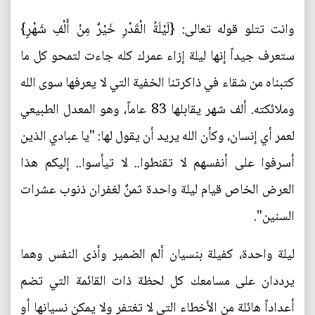
وانت تتلو قوله تعالى: {لَيْلَةُ الْقَدْرِ خَيْرٌ مِنْ أَلْفِ شَهْرٍ}
ستعرف جيداً إنها ليلة إزاء عمرك كله جاءت لتمحو كل ما
كتبناه من شقاء في ذاكرتنا الخفية التي لا يعرفها سوى الله
وملائكته. ألف شهر يقابلها 83 عاماً، وهو المعدل الطبيعي
لعمر أي إنسان، وكأن الله يريد أن يقول لها: "يا عبادي الذين
أسرفوا على أنفسهم لا تقنطوا.. لا تيأسوا.. إليكم هذا
العرض الخاص قيام ليلة واحدة ثمنٌ لغفران ذنوب عشرات
السنين".
ليلة واحدة، كفيلة بنسيان ألم الضمير وأذى النفس وهما
يرددان على مسامعك كل لحظة ذات القائمة التي تضم
أعداداً هائلة من الأخطاء التي لا تغتفر ولا يمكن نسيانها أو