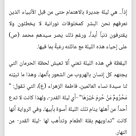
إذاً.. هي ليلة جديرة بالاهتمام حتى من قبل الأنبياء الذين
نعرفهم نحن البشر كمخلوقات نورانية لا يخطئون ولا
يقترفون ذنباً أبداً، ورغم ذلك يصر سيدهم محمد (ص)
على إحياء هذه الليلة مع عائلته رغبةً بما فيها.
اليقظة في هذه الليلة تعني ألا تعيش لحظة الحرمان التي
يجتهد كل إنسان بالهروب من الشعور بألمها، وهذا ما تبيّنه
لنا سيدة نساء العالمين، فاطمة الزهراء (ع)، التي تقول: "
مَحْرُومٌ مَنْ حُرِمَ خَيْرَهَا" -أي ليلة القدر-، ولهذا كانت لا تدع
أحداً من أهلها ينام تلك الليلة أسوة بأبيها، وفي الرواية أنها
كانت "تداويهم بقلة الطعام وتتأهب لها -ليلة القدر- من
النهار.