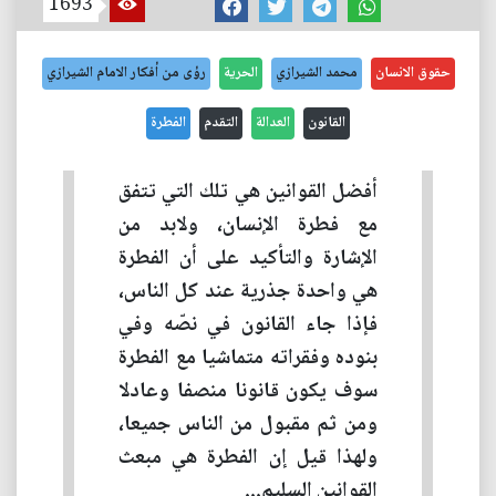
1693
حقوق الانسان
محمد الشيرازي
الحرية
رؤى من أفكار الامام الشيرازي
القانون
العدالة
التقدم
الفطرة
أفضل القوانين هي تلك التي تتفق
مع فطرة الإنسان، ولابد من
الإشارة والتأكيد على أن الفطرة
هي واحدة جذرية عند كل الناس،
فإذا جاء القانون في نصّه وفي
بنوده وفقراته متماشيا مع الفطرة
سوف يكون قانونا منصفا وعادلا
ومن ثم مقبول من الناس جميعا،
ولهذا قيل إن الفطرة هي مبعث
القوانين السليم...