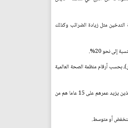
 التدخين مثل زيادة الضرائب وكذلك
لد الذي يضم أكبر عدد من المدخنين في العالم (نحو 300 مليون مدخن)، بحسب أرقام منظمة الصحة العالمية
وأما إندونيسيا فهي الدولة التي تضم أعلى نسبة من المدخنين الذكور، إذ أن 62,7% من المدخنين فيها الذين يزيد عمرهم على 15 عاما هم من