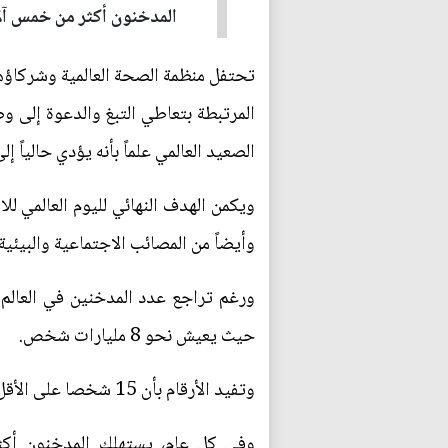
المدخنون أكثر من خمس آلا
المرتبطة بتعاطي التبغ والدعوة إلى و
الصعيد العالمي علماً بأنه يؤدي حالياً
ويكمن الهدف النهائي لليوم العالمي لل
وأيضاً من المصائب الاجتماعية والبيئية
حيث يعيش نحو 8 مليارات شخص.
وتفيد الأرقام بأن 15 شخصا على الأقل يموتون كل دقيقة بسبب التبغ ويُشعل عشرة ملايين مدخن سيجارة.
وفي كل عام، يستهلك المدخنون أكث