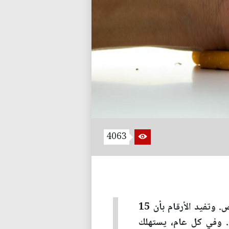
4063
عدد المدخنين في العالم يقدر بمليار شخص في العالم حيث يعيش نحو 8 مليارات شخص. وتفيد الأرقام بأن 15
. وفي كل عام، يستهلك