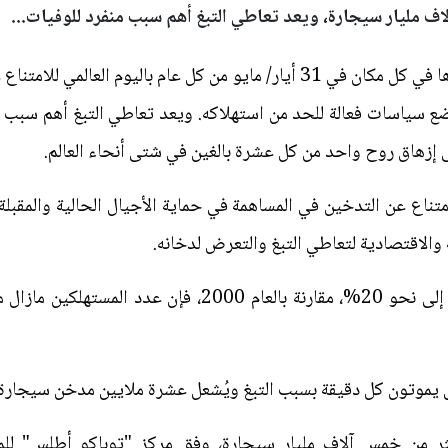
ف مليار سيجارة، ويعد تعاطي التبغ أهم سبب منفرد للوفيات...
تحتفل منظمة الصحة العالمية وشركاؤها في كل مكان في 31 أيار/ مايو من كل عا
ضع سياسات فعالة للحد من استهلاكه. ويعد تعاطي التبغ أهم سبب م
 إلى إزهاق روح واحد من كل عشرة بالغين في شتى أنحاء العالم.
امتناع عن التدخين في المساهمة في حماية الأجيال الحالية والمقبل
 والاقتصادية لتعاطي التبغ والتعرض لدخانه.
ورغم تراجع عدد المدخنين في العالم إلى نحو 20%، مقارنة با
ر من خمس آلاف مليار سيجارة، وفق مركز "توباكو أطلس" للمع