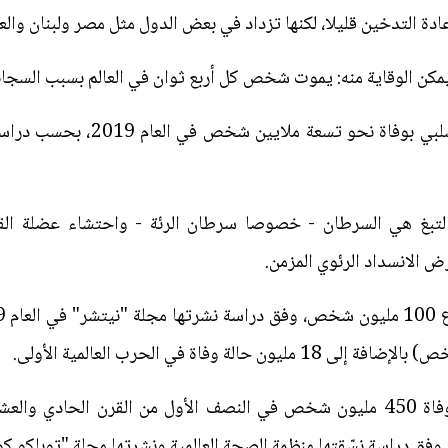
ة التدخين قليلا، لكنها تزداد في بعض الدول مثل مصر ولبنان والع
يمكن الوقاية منه: يموت شخص كل أربع ثوان في العالم بسبب السجائ
تسبب التدخين النشط أو التدخين ال
التبغ هي السرطان - خصوصا سرطان الرئة - واحتشاء عضلة القل
 الانسداد الرئوي المزمن.
يمكن أن يتسبب التدخين الجماعي بوفاة 450 مليون شخص في النصف الأول من القر