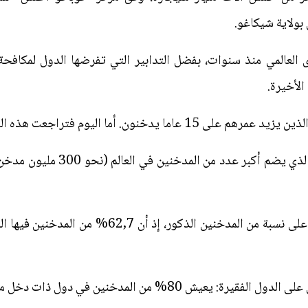
بولاية شيكاغو.
 العالمي منذ سنوات، بفضل التدابير التي تفرضها الدول لمكافحة
الأخيرة.
وتعتبر الصين (1,4 مليار نسمة) الب
 من المدخنين في دول ذات دخل منخفض أو متوسط.