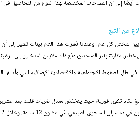
ايين شخص كل عام. وعندما نُشرت هذا العام بينات تشير إلى أن ا
ي ظل الضغوط الاجتماعية والاقتصادية الإضافية التي ولَّدتها الج
 التبغ تكاد تكون فورية، حيث ينخفض معدل ضربات قلبك بعد عشرين