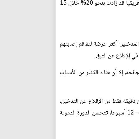
بهدف تعزيز الأمن الغذائي. لكنها أشارت أيضًا إلى أن المساحات المخصصة لهذا النوع من المحاصيل في أفريقيا قد زادت بنحو 20% خلال 15
لمدخنين أكثر عرضة لتفاقم إصابتهم
ائحة، إلا أن هناك الكثير من الأسباب
 دقيقة فقط من الإقلاع عن التدخين،
كما ينخفض مستوى أول أكسيد الكربون في دمك إلى المستوى الطبيعي، في غضون 12 ساعة. وخلال 2 – 12 أسبوعا، تتحسن الدورة الدموية