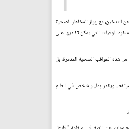
م باليوم العالمي للامتناع عن التدخين، مع إبراز المخاطر الصحية
نفرد للوفيات التي يمكن تفاديها على
ة من هذه العواقب الصحية المدمرة، بل
لعام 2000، فإن عدد المستهلكين مازال مرتفعا، ويقدر بمليار شخص في العالم
لومات عن التبغ في منظمة "فايتل