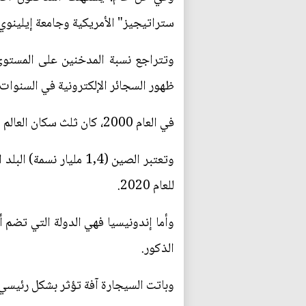
ستراتيجيز" الأمريكية وجامعة إيلينوي 
وتتراجع نسبة المدخنين على المستوى
ظهور السجائر الإلكترونية في السنوات 
في العام 2000، كان ثلث سكان العالم الذين يزيد عمرهم على 15 عاما يدخنون. أما اليوم فتراجعت هذه النسبة إلى نحو 20%.
للعام 2020.
الذكور.
وباتت السيجارة آفة تؤثر بشكل رئيسي على الدول الفقيرة: يعيش 80%