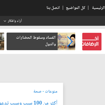
الرئيسية
|
كل المواضيع
|
اتصل بنا
آراء وافكار
س
بعين كتب لنفسه
الفساد وسقوط الحضارات
والدول
منوعات
-
صحة
أكثر من 100 سبب وسبب تدعوك للإقلاع عن التدخين