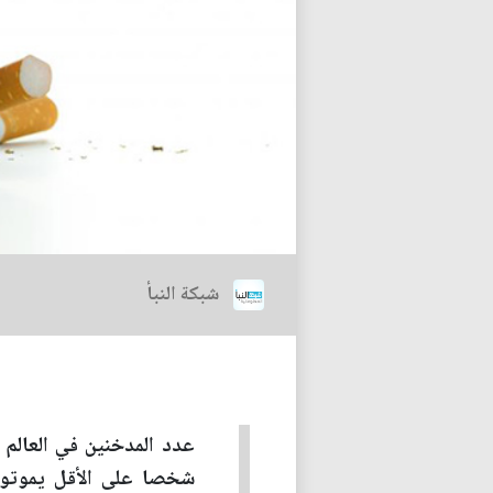
شبكة النبأ
شخصا على الأقل يموتون