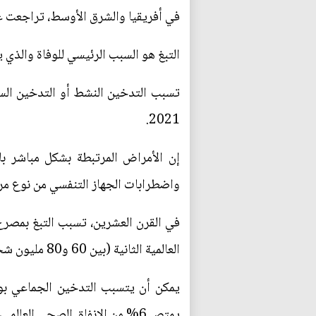
في أفريقيا والشرق الأوسط، تراجعت عاد
التبغ هو السبب الرئيسي للوفاة والذي 
2021.
إن الأمراض المرتبطة بشكل مباشر ب
واضطرابات الجهاز التنفسي من نوع مرض
العالمية الثانية (بين 60 و80 مليون شخص) بالإضافة إلى 18 مليون حالة وفاة في الحرب العالمية الأولى.
يمتص 6% من الإنفاق الصحي العالمي، وفق دراسة نسّقتها منظمة الصحة العالمية ونشرتها مجلة "توباكو كونترول" في العام 2018.