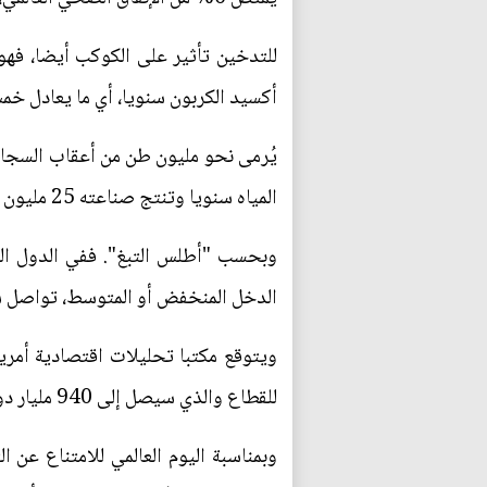
أكسيد الكربون سنويا، أي ما يعادل خمس
المياه سنويا وتنتج صناعته 25 مليون طن من النفايات الصلبة.
وبحسب "أطلس التبغ". ففي الدول الثر
الدخل المنخفض أو المتوسط، تواصل شركا
للقطاع والذي سيصل إلى 940 مليار دولار في العام 2023.
وبمناسبة اليوم العالمي للامتناع عن ا