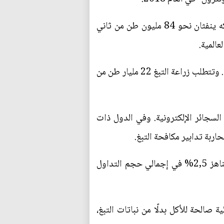
للتدخين تأثير على الكوكب أيضا، فهو لا يضر رئات المدخنين وشرايينهم فحسب. فإنتاج التبغ واستهلاكه ينفثان نحو 84 مليون طن من ثاني
المية.
يُرمى نحو مليون طن من أعقاب السجائر سنويا وهي تحتوي على مادة أسيتات السليلوز غير القابلة للتحلل. وتتطلب زراعة التبغ 22 مليار طن من
لسجائر الإلكترونية. وفي الدول ذات
ربة تدابير مكافحة التبغ.
ويتوقع مكتبا تحليلات اقتصادية أمريكيان أن تشهد السنوات الخمس إلى الثماني المقبلة زيادة سنوية تناهز 2,5% في إجمالي حجم التداول
 صالحة للأكل بدلًا من نباتات التبغ،