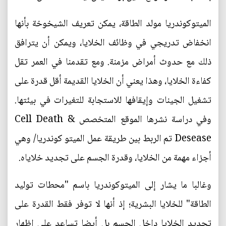
الميتوكوندريا مولد الطاقة، يمكن تعريف الشيخوخة بأنها
انخفاض تدريجي في وظائف الخلايا، ويمكن أن يترافق
ذلك مع حدوث أمراض مزمنة. ومع تقدمنا في العمر تقل
كفاءة الخلايا، وهذا يعني أن الخلايا القديمة أقل قدرة على
تشغيل الجينات وإيقافها للاستجابة للتغيرات في بيئتها.
وفي دراسة نشرها الموقع المتخصص Cell Death &
Desease تم الربط بين طريقة عمل الميتو كوندريا/ وهي
أجزاء مهمة من الخلايا، وقدرة الجسم على تجديد خلاياه.
وغالبا ما يشار إلى الميتوكوندريا باسم "محطات توليد
الطاقة" للخلايا البشرية؛ إذ أنها لا توفر فقط القدرة على
تجديد الخلايا داخل الجسم بل أيضا تساعد على إظهار