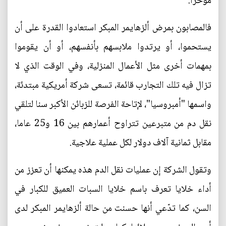
مؤخرا.
فالمصابون بمرض ألزهايمر المبكر استعادوا القدرة على أن
يستحموا، أو يرتدوا ملابسهم بأنفسهم، أو أن يقوموا
بمهمات أخرى مثل الأعمال المنزلية، وفي الوقت الذي لا
تزال فيه تلك التجارب قائمة، تسعى شركة أمريكية مبتدئة،
واسمها "أمبروسيا"، لإتاحة الفرصة للزبائن الأكبر سنا لتلقي
نقل دم من متبرعين تتراوح أعمارهم بين 16 و25 عاما،
مقابل ثمانية آلاف دولار لكل عملية علاجية.
وتقول الشركة إن عمليات نقل الدم هذه يمكنها أن تعزز من
أداء خلايا تعرف باسم خلايا السبات العميق للكبار في
السن، كما تدّعي أنها حسنت من حالة ألزهايمر المبكر لدى