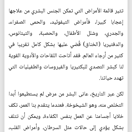
تثير قائمة الأمراض التي تمكن الجنس البشري من علاجها
إعجابا كبيرا، فأمراض التيفوئيد، والحمى الصفراء،
والجدري، وشلل الأطفال، والحصبة، والتيتانوس،
والدفتيريا (الخناق) قُضي عليها بشكل كامل تقريبا في
كثير من أرجاء العالم. فقد أتاحت اللقاحات والأدوية القوية
لنا كبشر التصدي للبكتيريا والفيروسات والطفيليات التي
تهدد حياتنا.
لكن عبر التاريخ، عانى البشر من مرض لم يستطيعوا أبدا
التخلص منه، وهو الشيخوخة. فعندما يتقدم بنا العمر، تكف
خلايا أجسامنا عن العمل بنفس الكفاءة، ويمكن أن تتلف
بشكل يؤدي إلى حالات مثل السرطان، وأمراض القلب،