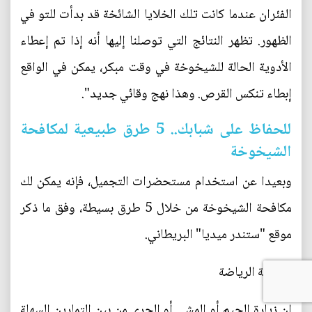
الفئران عندما كانت تلك الخلايا الشائخة قد بدأت للتو في
الظهور. تظهر النتائج التي توصلنا إليها أنه إذا تم إعطاء
الأدوية الحالة للشيخوخة في وقت مبكر، يمكن في الواقع
إبطاء تنكس القرص. وهذا نهج وقائي جديد".
للحفاظ على شبابك.. 5 طرق طبيعية لمكافحة
الشيخوخة
وبعيدا عن استخدام مستحضرات التجميل، فإنه يمكن لك
مكافحة الشيخوخة من خلال 5 طرق بسيطة، وفق ما ذكر
موقع "ستندر ميديا" البريطاني.
ممارسة الرياضة
إن زيارة الجيم أو المشي أو الجري من بين التمارين السهلة