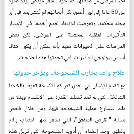
أحد المرضى من عملائها، كما حولت شعر مريض يزيد عمره
عن 60 عاما إلى لون أغمق، لكن أبحاثهم لم تُنشر بعد في أي
مجلة محكمة، وتعرضت للانتقاد لعدم أخذها في الاعتبار
التأثيرات العقلية المحتملة على المرضى، لكن بعض
الدراسات على الحيوانات تفيد بأنه يمكن أن يكون هناك
أساس بيولوجي للتأثيرات التي تحدثها هذه العلاجات.
علاج واعد يحارب الشيخوخة.. ويؤخر حدوثها
مع تقدم الإنسان في العمر، تتراكم الأنسجة تعرف بالخلايا
الشائخة، التي لم تعد تمتلك القدرة على الانقسام وبدلا من
ذلك تتسارع عملية الشيخوخة فيها، ومن خلال فحص
مسألة "القرص المنفتق"، التي يشعر فيها المصاب بآلام
بالظهر، وجد العلماء أن أدوية الشيخوخة التي تزيل هذه