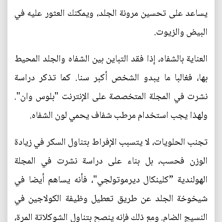
يساعد على تحسين مرونة الجلد، ويمكنك العثور عليه في
البيض والزيوت.
العناية بالشفاه، إذا فقد التباين بين الشفاه والجلد المحيط
بها، فغالبا ما يبدو الشخص أكبر سنا. كما تذكر دراسة
نشرت في المجلة المتخصصة على الإنترنت "بلوس وان".
ولهذا يجب استخدام مرطب شفاف يحمي لون الشفاه.
تجنب الحلويات، لا يتسبب الإفراط بتناول السكر في زيادة
الوزن فحسب، بل بناء على دراسة نشرت في المجلة
الهولندية ”كلينكال ديرموتولجي"، فأنه يساهم أيضا في
شيخوخة الجلد عن طريق تعطيل وظيفة الكولاجين في
النسيج الضام. ومع ذلك فإنه ينصح بتناول الشوكلاتة المرة،