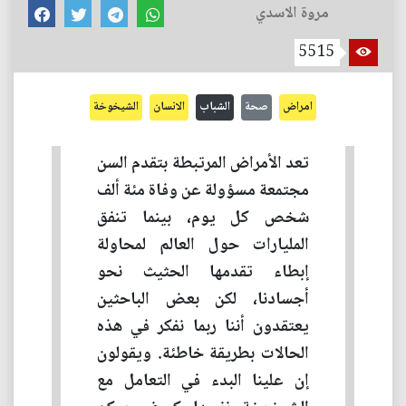
مروة الاسدي
5515
امراض
صحة
الشباب
الانسان
الشيخوخة
تعد الأمراض المرتبطة بتقدم السن
مجتمعة مسؤولة عن وفاة مئة ألف
شخص كل يوم، بينما تنفق
المليارات حول العالم لمحاولة
إبطاء تقدمها الحثيث نحو
أجسادنا، لكن بعض الباحثين
يعتقدون أننا ربما نفكر في هذه
الحالات بطريقة خاطئة. ويقولون
إن علينا البدء في التعامل مع