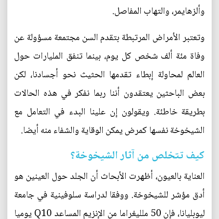
وألزهايمر، والتهاب المفاصل.
وتعتبر الأمراض المرتبطة بتقدم السن مجتمعة مسؤولة عن
وفاة مئة ألف شخص كل يوم، بينما تنفق المليارات حول
العالم لمحاولة إبطاء تقدمها الحثيث نحو أجسادنا، لكن
بعض الباحثين يعتقدون أننا ربما نفكر في هذه الحالات
بطريقة خاطئة. ويقولون إن علينا البدء في التعامل مع
الشيخوخة نفسها كمرض يمكن الوقاية والشفاء منه أيضا.
كيف تتخلص من آثار الشيخوخة؟
العناية بالعيون، أظهرت الأبحاث أن الجلد حول العينين هو
أدق مؤشر للشيخوخة. ووفقا لدراسة سلوفينية في جامعة
ليوبليانا، فإن 50 ملليغراما من الإنزيم المساعد Q10 يوميا