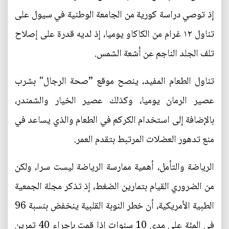
إذ توصي دراسة كورية من الجامعة الوطنية في سيول على
تناول ١٢ غرام من الكاكاو يوميا، إذ لديه قدرة على إصلاح
تلف الجلد الناجم عن أشعة الشمس.
تناول الطعام المفيد، ينصح موقع ”صحة الرجال" بشرب
عصير الرمان يوميا، وكذلك عصير الخيار والشمندر،
بالإضافة إلى استخدام الكركم في الطعام والذي يساعد في
منع تدهور العضلات المرتبط بتقدم العمر.
الرياضة والتأمل، أهمية ممارسة الرياضة ليست سرا، ولكن
من الضروري القيام بتمارين الضغط، إذ تذكر مجلة الجمعية
الطبية الأمريكية، أن خطر النوبة القلبية ينخفض بنسبة 96
في المئة على مدى 10 سنوات إذا قمت بإجراء 40 تمرين