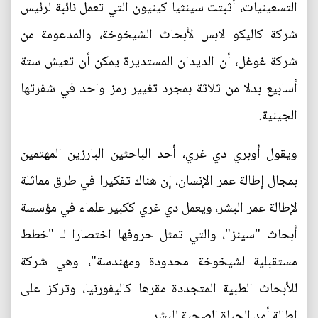
التسعينيات، أثبتت سينثيا كينيون التي تعمل نائبة لرئيس
شركة كاليكو لابس لأبحاث الشيخوخة، والمدعومة من
شركة غوغل، أن الديدان المستديرة يمكن أن تعيش ستة
أسابيع بدلا من ثلاثة بمجرد تغيير رمز واحد في شفرتها
الجينية.
ويقول أوبري دي غري، أحد الباحثين البارزين المهتمين
بمجال إطالة عمر الإنسان، إن هناك تفكيرا في طرق مماثلة
لإطالة عمر البشر، ويعمل دي غري ككبير علماء في مؤسسة
أبحاث "سينز"، والتي تمثل حروفها اختصارا لـ "خطط
مستقبلية لشيخوخة محدودة ومهندسة"، وهي شركة
للأبحاث الطبية المتجددة مقرها كاليفورنيا، وتركز على
إطالة أمد الحياة الصحية للبشر.