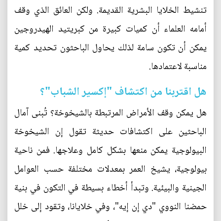
تنشيط الخلايا البشرية القديمة. ولكن العائق الذي وقف
أمامه العلماء أن كميات كبيرة من كبريتيد الهيدروجين
يمكن أن تكون سامة لذلك يحاول الباحثون تحديد كمية
مناسبة لاعتمادها.
هل اقتربنا من اكتشاف "إكسير الشباب"؟
هل يمكن وقف الأمراض المرتبطة بالشيخوخة؟ تُبنى آمال
الباحثين على اكتشافات حديثة تقول إن الشيخوخة
البيولوجية يمكن منعها بشكل كامل وعلاجها. فمن ناحية
بيولوجية، يشيخ العمر بمعدلات مختلفة حسب العوامل
الجينية والبيئية. وتبدأ أخطاء بسيطة في التكون في بنية
حمضنا النووي "دي إن إيه"، وفي خلايانا، وتقود إلى خلل