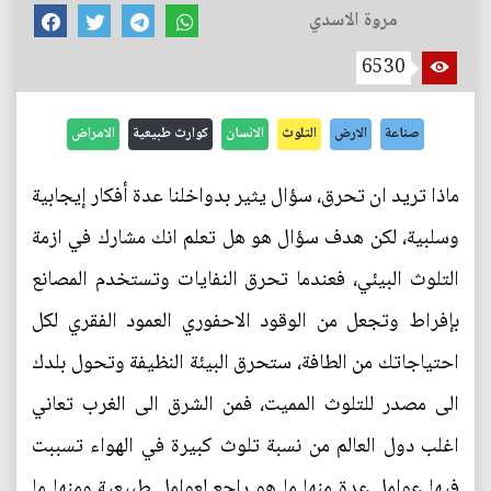
مروة الاسدي
6530
صناعة
الارض
التلوث
الانسان
كوارث طبيعية
الامراض
ماذا تريد ان تحرق، سؤال يثير بدواخلنا عدة أفكار إيجابية
وسلبية، لكن هدف سؤال هو هل تعلم انك مشارك في ازمة
التلوث البيئي، فعندما تحرق النفايات وتستخدم المصانع
بإفراط وتجعل من الوقود الاحفوري العمود الفقري لكل
احتياجاتك من الطافة، ستحرق البيئة النظيفة وتحول بلدك
الى مصدر للتلوث المميت، فمن الشرق الى الغرب تعاني
اغلب دول العالم من نسبة تلوث كبيرة في الهواء تسببت
فيها عوامل عدة منها ما هو راجع لعوامل طبيعية ومنها ما