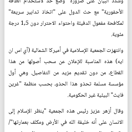
وشدد البيان على ضرورة "وضع حد لاستخدام الطاقة
الأحفورية" مع حث الدول على "اتخاذ تدابير سريعة"
لمكافحة مفعول الدفيئة واحتواء الاحترار دون 1,5 درجة
مئوية.
وانتهزت الجمعية الإسلامية في أميركا الشمالية (آي اس ان
ايه) هذه المناسبة للإعلان عن سحب أصولها من هذا
القطاع، من دون تقديم مزيد من التفاصيل. وهي أول
مؤسسة مسلمة تحذو هذا الحذو، بحسب منظمة "غرين
فايث" البيئية غير الحكومية.
وقال أزهر عزيز رئيس هذه الجمعية "ينظر الإسلام إلى
الانسان على أنه خليفة الله في الأرض ومكلف بعمارتها"/