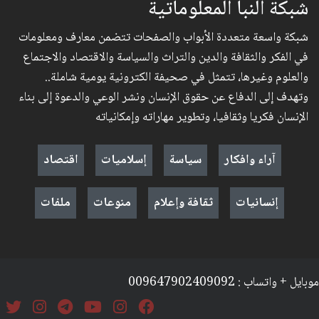
شبكة النبأ المعلوماتية
شبكة واسعة متعددة الأبواب والصفحات تتضمن معارف ومعلومات
في الفكر والثقافة والدين والتراث والسياسة والاقتصاد والاجتماع
والعلوم وغيرها، تتمثل في صحيفة الكترونية يومية شاملة..
وتهدف إلى الدفاع عن حقوق الإنسان ونشر الوعي والدعوة إلى بناء
الإنسان فكريا وثقافيا، وتطوير مهاراته وإمكانياته
آراء وافكار
سياسة
إسلاميات
اقتصاد
إنسانيات
ثقافة وإعلام
منوعات
ملفات
موبايل + واتساب : 009647902409092