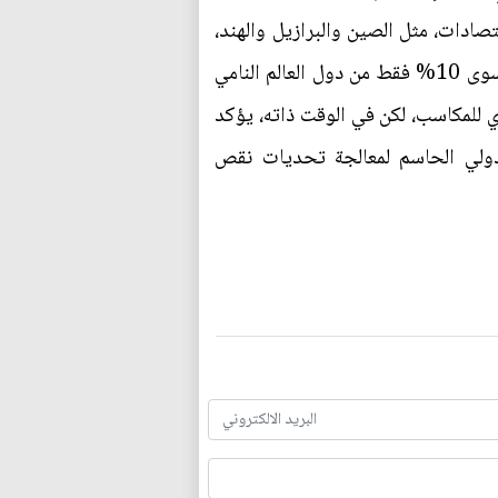
صادات، مثل الصين والبرازيل والهند،
وبحسب مدير التخطيط لانتقال الطاقة وتحول قطاع الكهرباء في وكالة آيرينا أسامي ميكيتا، لا يحصل سوى 10% فقط من دول العالم النامي
ي للمكاسب، لكن في الوقت ذاته، يؤكد
لدولي الحاسم لمعالجة تحديات نقص