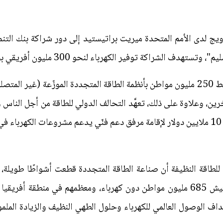
يج لدى الأمم المتحدة ميريت براتيستيد إلى دور شراكة بنك التنمية
وتفصيليًا، سيعمل البنك الدولي على ربط 250 مليون مواطن بأنظمة الطاقة المتجددة المو
 للطاقة النظيفة أن صناعة الطاقة المتجددة قطعت أشواطًا طويلة، ل
تتخلف كثيرًا عن الركب العالمي، إذ يعيش 685 مليون مواطن دون كهرباء، ومعظمهم 
داف الوصول العالمي للكهرباء وحلول الطهي النظيف والزيادة المل