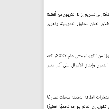
حّة إلى تسريع إزالة الكربون من أنظمة
اق العنان للحلول التمويلية، وتعزيز
بدوره، أشار ممثل إثيوبيا الدائم لدى الأمم المتحدة، تسفاي يلما، إلى خطة إنهاء حرمان مليون مواطن سنويًا من الكهرباء حتى عام 2027، لكنه
لديون وإنفاق الأموال على آثار تغير
ستثمارات الطاقة النظيفة سجلت تسارعًا
لتي تقول، إن العالم يواجه تحديًا خطيرًا