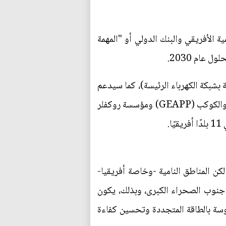
 الأفريقي والبنك الدولي أو "المهمة
زّعة (غير المتصلة بشبكة الكهرباء الرئيسة)، كما سيدعم
بنك التنمية الأفريقي ربط 50 مليونًا آخرين، وعلاوة على ذلك، تعهَّد التحالف الدولي للطاقة من أجل الناس والكوكب (GEAPP) ومؤسسة روكفلر
كن المناطق النامية -وخاصة أفريقيا-
في منطقة أفريقيا جنوب الصحراء الكبرى، وبذلك، يكون
موسة بالطاقة المتجددة وتحسين كفاءة