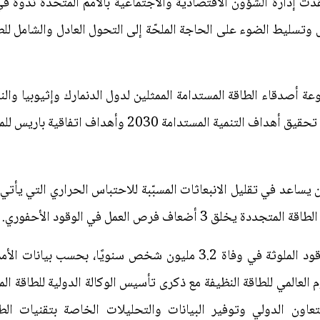
 وتسليط الضوء على الحاجة الملحّة إلى التحول العادل والشامل للطا
ة أصدقاء الطاقة المستدامة الممثلين لدول الدنمارك وإثيوبيا وال
دامة 2030 وأهداف اتفاقية باريس للمناخ المُبرَمة في 2015.
 أضعاف فرص العمل في الوقود الأحفوري.
وعلى صعيد الطهي، تتسبب أنواع الوقود الملوثة في وفاة 3.2 مليون شخص
اون الدولي وتوفير البيانات والتحليلات الخاصة بتقنيات الطا