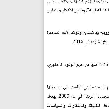
احتفالًا بوم الطاقة النظيفة العالمي، عقدت إدارة الشؤون الاقتصادية والاجتماعية بالأمم المتحدة ندوة في نيويورك يوم 23 يناير/كانون الثاني
قة النظيفة"، وتبادل الأفكار والتعاون
نرويج وباكستان، وتؤكد الأمم المتحدة
ومن شأن التحول إلى الطاقة النظيفة أن يساعد في تقليل الانبعاثات المسبّبة للاحتباس الحراري التي يأتي 75% منها من حرق الوقود الأحفوري،
 سنويًا، بحسب بيانات الأمم المتحدة التي اطّلعت على تفاصيلها
منصة الطاقة المتخصصة، ويتزامن اليوم العالمي للطاقة النظيفة مع ذكرى تأسيس الوكالة الدولية للطاقة المتجددة "آيرينا" في عام 2009، بهدف
قة النظيفة والابتكارات والسياسات