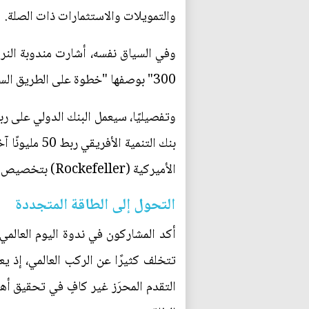
والتمويلات والاستثمارات ذات الصلة.
وفي السياق نفسه، أشارت مندوبة النرو
300" بوصفها "خطوة على الطريق السليم"، وتستهدف الشراكة توفير الكهرباء لنحو 300 مليون أفريقي بحلول عام 2030.
الأميركية (Rockefeller) بتخصيص 10 ملايين دولار لإقامة مرفق دعم فنّي يدعم مشروعات الكهرباء في 11 بلدًا أفريقيًا.
التحول إلى الطاقة المتجددة
أكد المشاركون في ندوة اليوم العالمي
التقدم المحرَز غير كافٍ في تحقيق أه