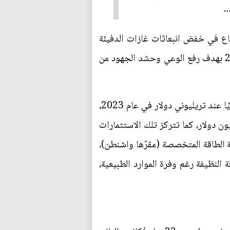
 هذا القطاع في خفض انبعاثات غازات الدفيئة
المسبّبة لظاهرة تغير المناخ، واختارت الأمم المتحدة هذا اليوم بموجب قرار الجمعية العامة في عام 2023 بهدف رفع الوعي وحشد الجهود من
وتشير بيانات الوكالة الدولية للطاقة المتجددة "آيرينا" إلى أن استثمارات تحول الطاقة سجلت رقمًا قياسيًا عند تريليوني دولار في عام 2023،
 جدًا عن تقديرات الوكالة التي تقول، إن تحقيق أهداف عام 2030 سيتطلب 31.5 تريليون دولار، كما تتركز تلك الاستثمارات
 الطاقة المتخصصة (مقرّها واشنطن)،
النظيفة رغم وفرة الموارد الطبيعية،