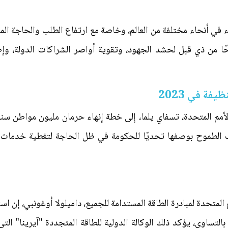
رباء في أنحاء مختلفة من العالم، وخاصة مع ارتفاع الطلب والحاجة المل
احًا من ذي قبل لحشد الجهود، وتقوية أواصر الشراكات الدولة، وإطل
يفة في 2023
دف الطموح بوصفها تحديًا للحكومة في ظل الحاجة لتغطية خدمات ا
م المتحدة لمبادرة الطاقة المستدامة للجميع، داميلولا أوغونبي، إن ا
 لم يحدث بالتساوي، يؤكد ذلك الوكالة الدولية للطاقة المتجددة "آيرينا" ا