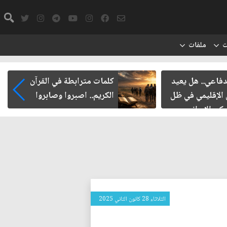
ت
ملفات
ي.. هل يعيد
كلمات مترابطة في القرآن
قليمي في ظل
الكريم.. اصبروا وصابروا
لإيراني
الثلاثاء 28 كانون الثاني 2025